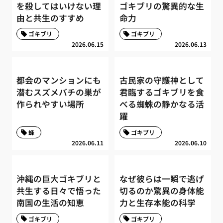
を殺してはいけない理
ゴキブリの驚異的な生
由と共生のすすめ
命力
ゴキブリ
ゴキブリ
2026.06.15
2026.06.13
都会のマンションにも
古民家の守護神として
潜むスズメバチの巣が
君臨するゴキブリを食
作られやすい場所
べる蜘蛛の静かなる活
躍
蜂
ゴキブリ
2026.06.11
2026.06.10
沖縄の巨大ゴキブリと
なぜ彼らは一瞬で逃げ
共生する日々で悟った
切るのか驚異の身体能
南国の生活の知恵
力と生存本能の科学
ゴキブリ
ゴキブリ