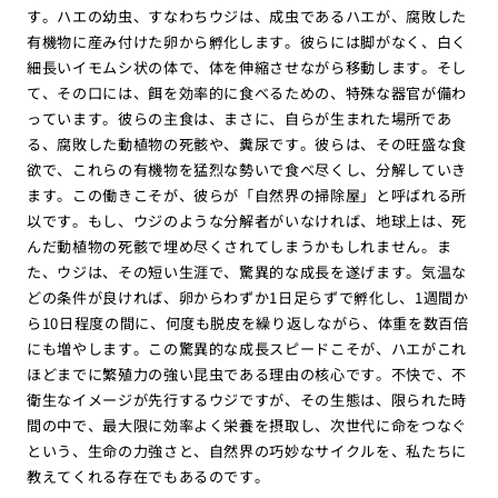
す。ハエの幼虫、すなわちウジは、成虫であるハエが、腐敗した
有機物に産み付けた卵から孵化します。彼らには脚がなく、白く
細長いイモムシ状の体で、体を伸縮させながら移動します。そし
て、その口には、餌を効率的に食べるための、特殊な器官が備わ
っています。彼らの主食は、まさに、自らが生まれた場所であ
る、腐敗した動植物の死骸や、糞尿です。彼らは、その旺盛な食
欲で、これらの有機物を猛烈な勢いで食べ尽くし、分解していき
ます。この働きこそが、彼らが「自然界の掃除屋」と呼ばれる所
以です。もし、ウジのような分解者がいなければ、地球上は、死
んだ動植物の死骸で埋め尽くされてしまうかもしれません。ま
た、ウジは、その短い生涯で、驚異的な成長を遂げます。気温な
どの条件が良ければ、卵からわずか1日足らずで孵化し、1週間か
ら10日程度の間に、何度も脱皮を繰り返しながら、体重を数百倍
にも増やします。この驚異的な成長スピードこそが、ハエがこれ
ほどまでに繁殖力の強い昆虫である理由の核心です。不快で、不
衛生なイメージが先行するウジですが、その生態は、限られた時
間の中で、最大限に効率よく栄養を摂取し、次世代に命をつなぐ
という、生命の力強さと、自然界の巧妙なサイクルを、私たちに
教えてくれる存在でもあるのです。