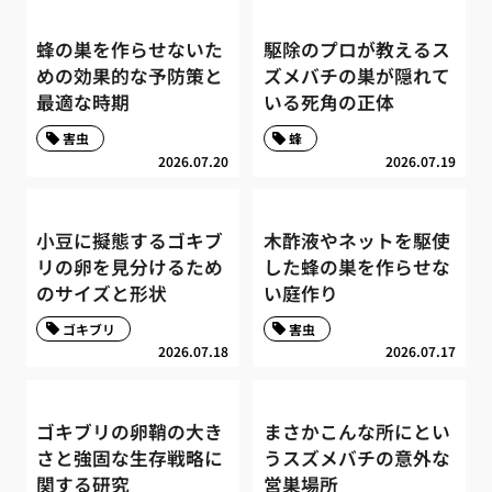
蜂の巣を作らせないた
駆除のプロが教えるス
めの効果的な予防策と
ズメバチの巣が隠れて
最適な時期
いる死角の正体
害虫
蜂
2026.07.20
2026.07.19
小豆に擬態するゴキブ
木酢液やネットを駆使
リの卵を見分けるため
した蜂の巣を作らせな
のサイズと形状
い庭作り
ゴキブリ
害虫
2026.07.18
2026.07.17
ゴキブリの卵鞘の大き
まさかこんな所にとい
さと強固な生存戦略に
うスズメバチの意外な
関する研究
営巣場所