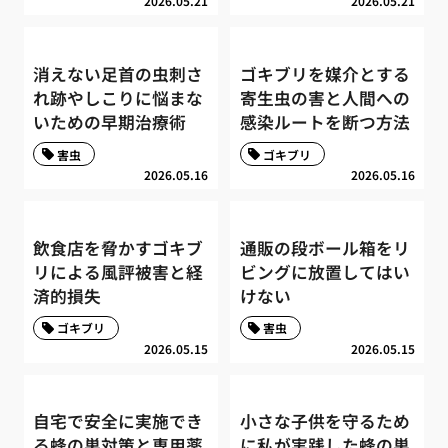
2026.05.21
2026.05.21
消えない足首の虫刺さ
ゴキブリを媒介とする
れ跡やしこりに悩まな
寄生虫の害と人間への
いための早期治療術
感染ルートを断つ方法
害虫
ゴキブリ
2026.05.16
2026.05.16
飲食店を脅かすゴキブ
通販の段ボール箱をリ
リによる風評被害と経
ビングに放置してはい
済的損失
けない
ゴキブリ
害虫
2026.05.15
2026.05.15
自宅で安全に実施でき
小さな子供を守るため
る蜂の巣対策と専用薬
に私が実践した蜂の巣