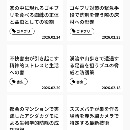
家の中に現れるゴキブ
ゴキブリ対策の緊急手
リを食べる蜘蛛の正体
段で洗剤を使う際の床
と益虫としての役割
材への影響
ゴキブリ
ゴキブリ
2026.02.24
2026.02.23
不快害虫が引き起こす
渓流や山歩きで遭遇す
精神的ストレスと生活
る足首を狙うブユの脅
への害
威と防護策
害虫
害虫
2026.02.20
2026.02.18
都会のマンションで実
スズメバチが巣を作る
践したアシダカグモに
場所を赤外線カメラで
よる生物学的防除の成
特定する最新技術
功記録