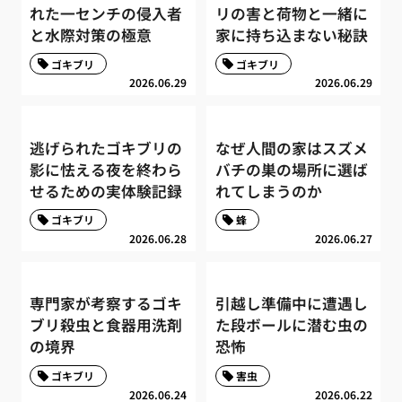
れた一センチの侵入者
リの害と荷物と一緒に
と水際対策の極意
家に持ち込まない秘訣
ゴキブリ
ゴキブリ
2026.06.29
2026.06.29
逃げられたゴキブリの
なぜ人間の家はスズメ
影に怯える夜を終わら
バチの巣の場所に選ば
せるための実体験記録
れてしまうのか
ゴキブリ
蜂
2026.06.28
2026.06.27
専門家が考察するゴキ
引越し準備中に遭遇し
ブリ殺虫と食器用洗剤
た段ボールに潜む虫の
の境界
恐怖
ゴキブリ
害虫
2026.06.24
2026.06.22