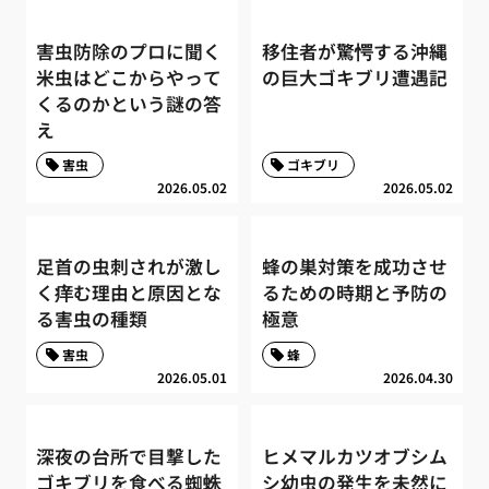
害虫防除のプロに聞く
移住者が驚愕する沖縄
米虫はどこからやって
の巨大ゴキブリ遭遇記
くるのかという謎の答
え
害虫
ゴキブリ
2026.05.02
2026.05.02
足首の虫刺されが激し
蜂の巣対策を成功させ
く痒む理由と原因とな
るための時期と予防の
る害虫の種類
極意
害虫
蜂
2026.05.01
2026.04.30
深夜の台所で目撃した
ヒメマルカツオブシム
ゴキブリを食べる蜘蛛
シ幼虫の発生を未然に