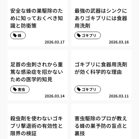
安全な蜂の巣駆除のた
最強の武器はシンクに
めに知っておくべき知
ありゴキブリには食器
識と防衛策
用洗剤
蜂
ゴキブリ
2026.03.17
2026.03.16
足首の虫刺されから重
ゴキブリに食器用洗剤
篤な感染症を招かない
が効く科学的な理由
ための医学的知見
害虫
ゴキブリ
2026.03.14
2026.03.11
殺虫剤を使わないゴキ
害虫駆除のプロが教え
ブリ撃退術の有効性と
る蜂の巣予防の盲点と
限界の検証
裏技