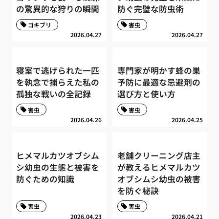
の驚異的な狩りの瞬間
防ぐ完璧な防虫術
ゴキブリ
害虫
2026.04.27
2026.04.27
寝室で逃げられた一匹
専門家が明かす蜂の巣
を執念で捕らえた私の
予防に最適な忌避剤の
孤独な戦いの全記録
選び方と使い方
害虫
害虫
2026.04.26
2026.04.25
ヒメマルカツオブシム
老舗クリーニング店主
シ幼虫の生態と被害を
が教えるヒメマルカツ
防ぐための知識
オブシムシ幼虫の被害
を防ぐ秘訣
害虫
害虫
2026.04.23
2026.04.21