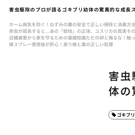
害虫駆除のプロが語るゴキブリ幼体の驚異的な成長
ホーム
病気を防ぐ！ねずみの糞の安全で正しい掃除と消毒方
赤虫が成長すると…あの「蚊柱」の正体、ユスリカの真実
そ
白蟻被害から家を守るための基礎知識
ただの卵と侮るな！触
蜂スプレー使用後が肝心！戻り蜂と巣の正しい処理
害虫
体の
ゴキブリ