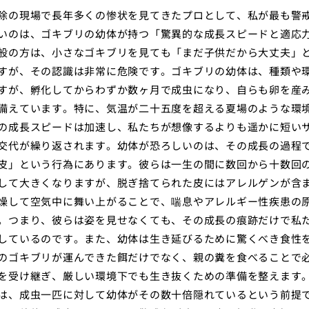
除の現場で長年多くの惨状を見てきたプロとして、私が最も警
いのは、ゴキブリの幼体が持つ「驚異的な成長スピードと適応
般の方は、小さなゴキブリを見ても「まだ子供だから大丈夫」
すが、その認識は非常に危険です。ゴキブリの幼体は、種類や
すが、孵化してからわずか数ヶ月で成虫になり、自らも卵を産
備えています。特に、気温が二十五度を超える夏場のような環
の成長スピードは加速し、私たちが想像するよりも遥かに短い
交代が繰り返されます。幼体が恐ろしいのは、その成長の過程
皮」という行為にあります。彼らは一生の間に数回から十数回
して大きくなりますが、脱ぎ捨てられた皮にはアレルゲンが含
燥して空気中に舞い上がることで、喘息やアレルギー性疾患の
。つまり、彼らは姿を見せなくても、その成長の痕跡だけで私
しているのです。また、幼体は生き延びるために驚くべき食性
のゴキブリが運んできた餌だけでなく、親の糞を食べることで
を受け継ぎ、厳しい環境下でも生き抜くための準備を整えます
は、成虫一匹に対して幼体がその数十倍隠れているという前提