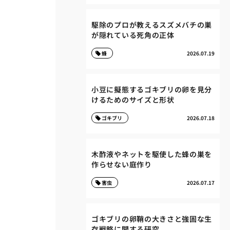
駆除のプロが教えるスズメバチの巣
が隠れている死角の正体
蜂
2026.07.19
小豆に擬態するゴキブリの卵を見分
けるためのサイズと形状
ゴキブリ
2026.07.18
木酢液やネットを駆使した蜂の巣を
作らせない庭作り
害虫
2026.07.17
ゴキブリの卵鞘の大きさと強固な生
存戦略に関する研究