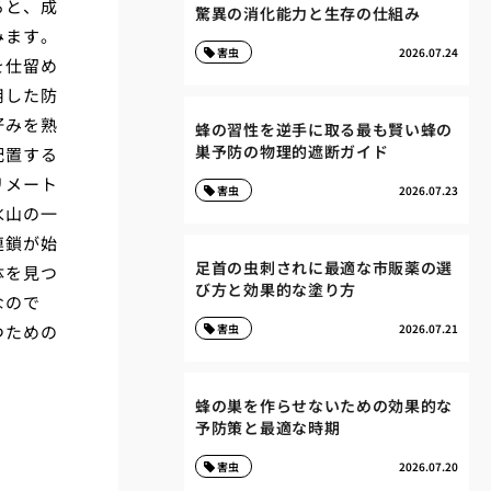
ると、成
驚異の消化能力と生存の仕組み
みます。
害虫
2026.07.24
を仕留め
用した防
好みを熟
蜂の習性を逆手に取る最も賢い蜂の
巣予防の物理的遮断ガイド
配置する
リメート
害虫
2026.07.23
氷山の一
連鎖が始
足首の虫刺されに最適な市販薬の選
体を見つ
び方と効果的な塗り方
なので
つための
害虫
2026.07.21
蜂の巣を作らせないための効果的な
予防策と最適な時期
害虫
2026.07.20