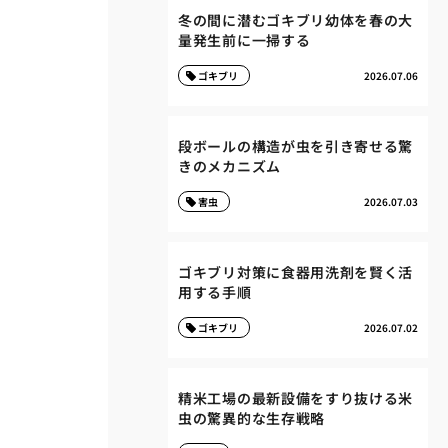
冬の間に潜むゴキブリ幼体を春の大
量発生前に一掃する
ゴキブリ
2026.07.06
段ボールの構造が虫を引き寄せる驚
きのメカニズム
害虫
2026.07.03
ゴキブリ対策に食器用洗剤を賢く活
用する手順
ゴキブリ
2026.07.02
精米工場の最新設備をすり抜ける米
虫の驚異的な生存戦略