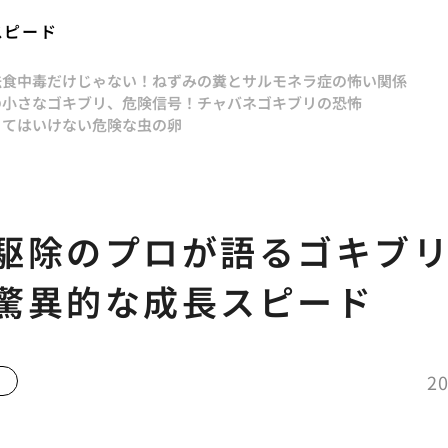
スピード
法
食中毒だけじゃない！ねずみの糞とサルモネラ症の怖い関係
の小さなゴキブリ、危険信号！チャバネゴキブリの恐怖
ってはいけない危険な虫の卵
駆除のプロが語るゴキブ
驚異的な成長スピード
20