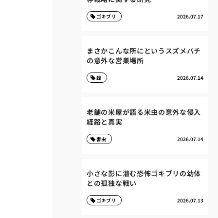
ゴキブリ
2026.07.17
まさかこんな所にというスズメバチ
の意外な営巣場所
蜂
2026.07.14
老舗の米屋が語る米虫の意外な侵入
経路と真実
害虫
2026.07.14
小さな影に潜む恐怖ゴキブリの幼体
との孤独な戦い
ゴキブリ
2026.07.13