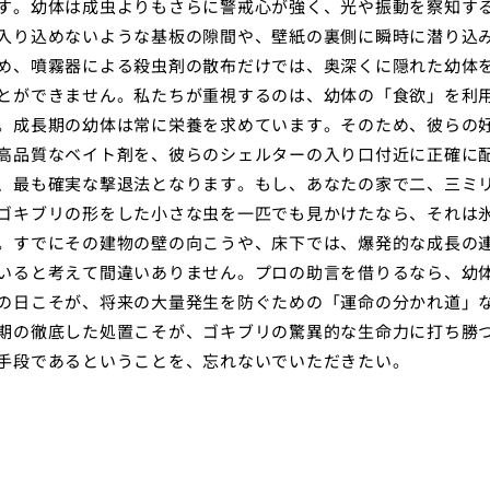
す。幼体は成虫よりもさらに警戒心が強く、光や振動を察知す
入り込めないような基板の隙間や、壁紙の裏側に瞬時に潜り込
め、噴霧器による殺虫剤の散布だけでは、奥深くに隠れた幼体
とができません。私たちが重視するのは、幼体の「食欲」を利
。成長期の幼体は常に栄養を求めています。そのため、彼らの
高品質なベイト剤を、彼らのシェルターの入り口付近に正確に
、最も確実な撃退法となります。もし、あなたの家で二、三ミ
ゴキブリの形をした小さな虫を一匹でも見かけたなら、それは
。すでにその建物の壁の向こうや、床下では、爆発的な成長の
いると考えて間違いありません。プロの助言を借りるなら、幼
の日こそが、将来の大量発生を防ぐための「運命の分かれ道」
期の徹底した処置こそが、ゴキブリの驚異的な生命力に打ち勝
手段であるということを、忘れないでいただきたい。