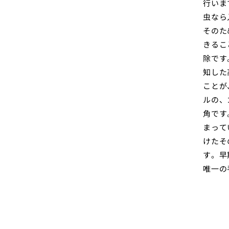
行いま
虫なら
そのた
きるこ
除です
知した
ことが
ルの、
角です
まって
けたそ
す。早
唯一の