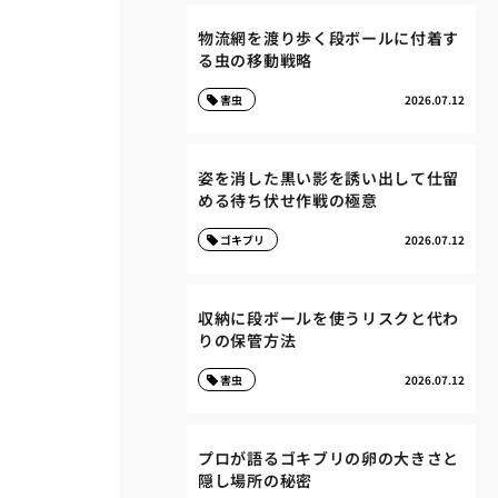
物流網を渡り歩く段ボールに付着す
る虫の移動戦略
害虫
2026.07.12
姿を消した黒い影を誘い出して仕留
める待ち伏せ作戦の極意
ゴキブリ
2026.07.12
収納に段ボールを使うリスクと代わ
りの保管方法
害虫
2026.07.12
プロが語るゴキブリの卵の大きさと
隠し場所の秘密