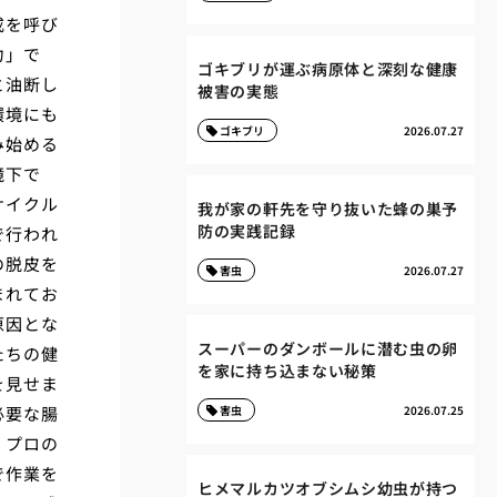
戒を呼び
力」で
ゴキブリが運ぶ病原体と深刻な健康
と油断し
被害の実態
環境にも
ゴキブリ
2026.07.27
み始める
境下で
サイクル
我が家の軒先を守り抜いた蜂の巣予
防の実践記録
で行われ
の脱皮を
害虫
2026.07.27
まれてお
原因とな
スーパーのダンボールに潜む虫の卵
たちの健
を家に持ち込まない秘策
を見せま
必要な腸
害虫
2026.07.25
。プロの
で作業を
ヒメマルカツオブシムシ幼虫が持つ