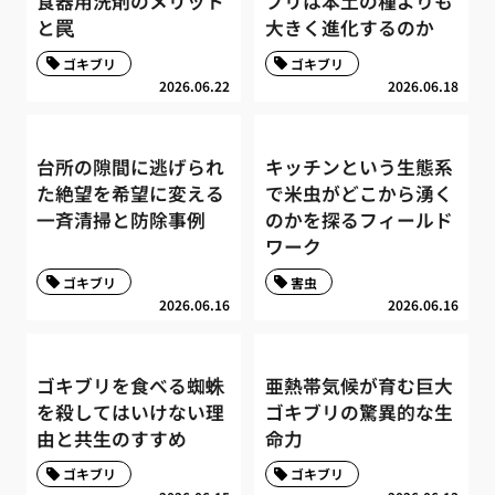
食器用洗剤のメリット
ブリは本土の種よりも
と罠
大きく進化するのか
ゴキブリ
ゴキブリ
2026.06.22
2026.06.18
台所の隙間に逃げられ
キッチンという生態系
た絶望を希望に変える
で米虫がどこから湧く
一斉清掃と防除事例
のかを探るフィールド
ワーク
ゴキブリ
害虫
2026.06.16
2026.06.16
ゴキブリを食べる蜘蛛
亜熱帯気候が育む巨大
を殺してはいけない理
ゴキブリの驚異的な生
由と共生のすすめ
命力
ゴキブリ
ゴキブリ