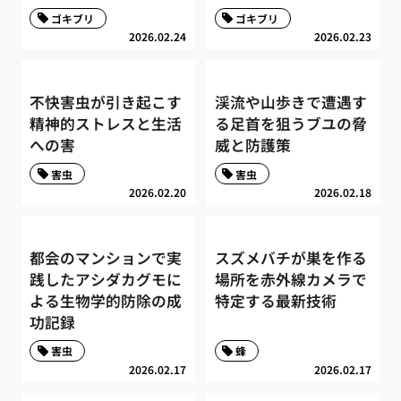
ゴキブリ
ゴキブリ
2026.02.24
2026.02.23
不快害虫が引き起こす
渓流や山歩きで遭遇す
精神的ストレスと生活
る足首を狙うブユの脅
への害
威と防護策
害虫
害虫
2026.02.20
2026.02.18
都会のマンションで実
スズメバチが巣を作る
践したアシダカグモに
場所を赤外線カメラで
よる生物学的防除の成
特定する最新技術
功記録
害虫
蜂
2026.02.17
2026.02.17