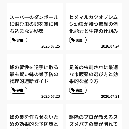
スーパーのダンボール
ヒメマルカツオブシム
に潜む虫の卵を家に持
シ幼虫が持つ驚異の消
ち込まない秘策
化能力と生存の仕組み
害虫
害虫
2026.07.25
2026.07.24
蜂の習性を逆手に取る
足首の虫刺されに最適
最も賢い蜂の巣予防の
な市販薬の選び方と効
物理的遮断ガイド
果的な塗り方
害虫
害虫
2026.07.23
2026.07.21
蜂の巣を作らせないた
駆除のプロが教えるス
めの効果的な予防策と
ズメバチの巣が隠れて