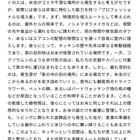
くの人は、米虫がゴミや不潔な場所から発生すると考えがちです
が、実際には彼らは非常に特化した能力を持つ「プロフェッショ
ナルな侵入者」です。まず、物理的な侵入ルートとして考えられ
るのは、屋外からの飛来です。ノシメマダラメイガなどは、夜間
の光や食品から漏れる匂いに誘われて、窓の隙間や換気扇のダク
ト、あるいはエアコンの配管の隙間などを通って容易に室内に侵
入します。彼らにとって、キッチンの壁や天井は単なる移動経路
であり、真の目的地はお米が保管されている場所です。一方、コ
クゾウムシのような歩行性の虫は、私たちの衣服やカバンに付着
して家の中に運び込まれることもあります。しかし、最も深刻な
のは、発生源が「家の中の別の場所」にある場合です。米虫がど
こから来るのかを突き詰めていくと、意外にも観賞用のドライフ
ラワーや、ペットの餌、あるいはバードウォッチング用の鳥の種
などが原因となっていることが判明することがあります。これら
の乾燥した植物質は、彼らにとってはお米と同じかそれ以上の理
想的なゆりかごとなります。お米の袋だけを厳重に管理していて
も、リビングに飾られた装飾品から発生した虫が、食事の準備を
している最中にふわりと米びつの中に舞い降りることもあるので
す。このように、キッチンという空間は、私たちが思う以上に外
部と繋がっており、また内部でも多様なルートが存在していま