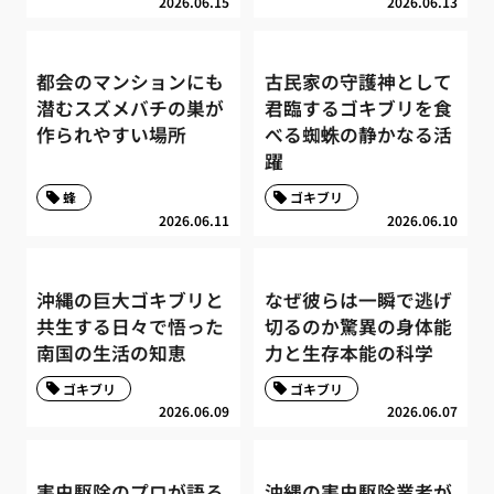
2026.06.15
2026.06.13
都会のマンションにも
古民家の守護神として
潜むスズメバチの巣が
君臨するゴキブリを食
作られやすい場所
べる蜘蛛の静かなる活
躍
蜂
ゴキブリ
2026.06.11
2026.06.10
沖縄の巨大ゴキブリと
なぜ彼らは一瞬で逃げ
共生する日々で悟った
切るのか驚異の身体能
南国の生活の知恵
力と生存本能の科学
ゴキブリ
ゴキブリ
2026.06.09
2026.06.07
害虫駆除のプロが語る
沖縄の害虫駆除業者が