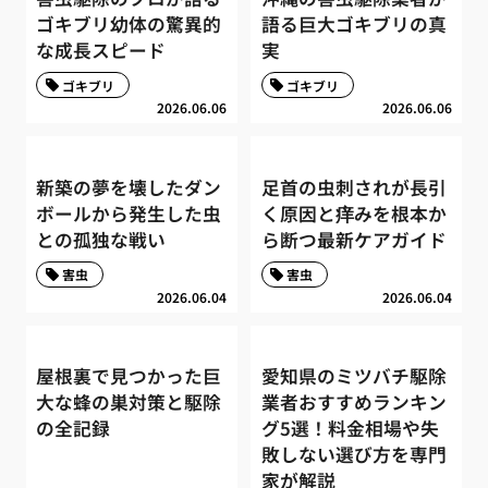
ゴキブリ幼体の驚異的
語る巨大ゴキブリの真
な成長スピード
実
ゴキブリ
ゴキブリ
2026.06.06
2026.06.06
新築の夢を壊したダン
足首の虫刺されが長引
ボールから発生した虫
く原因と痒みを根本か
との孤独な戦い
ら断つ最新ケアガイド
害虫
害虫
2026.06.04
2026.06.04
屋根裏で見つかった巨
愛知県のミツバチ駆除
大な蜂の巣対策と駆除
業者おすすめランキン
の全記録
グ5選！料金相場や失
敗しない選び方を専門
家が解説