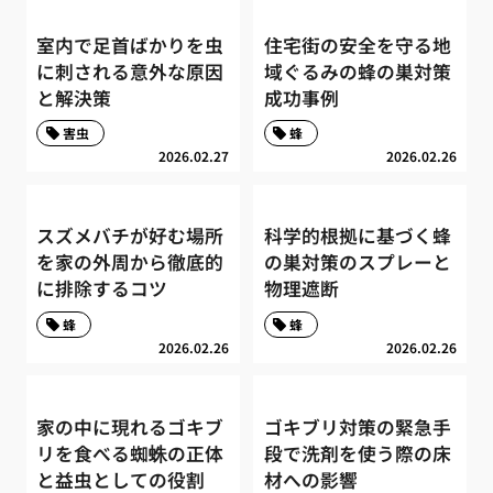
室内で足首ばかりを虫
住宅街の安全を守る地
に刺される意外な原因
域ぐるみの蜂の巣対策
と解決策
成功事例
害虫
蜂
2026.02.27
2026.02.26
スズメバチが好む場所
科学的根拠に基づく蜂
を家の外周から徹底的
の巣対策のスプレーと
に排除するコツ
物理遮断
蜂
蜂
2026.02.26
2026.02.26
家の中に現れるゴキブ
ゴキブリ対策の緊急手
リを食べる蜘蛛の正体
段で洗剤を使う際の床
と益虫としての役割
材への影響