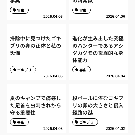
事実
の新常識
害虫
害虫
2026.04.06
2026.04.06
掃除中に見つけたゴキ
進化が生み出した究極
ブリの卵の正体と私の
のハンターであるアシ
恐怖
ダカグモの驚異的な身
体能力
ゴキブリ
害虫
2026.04.06
2026.04.04
夏のキャンプで痛感し
段ボールに潜むゴキブ
た足首を虫刺されから
リの卵の大きさと侵入
守る重要性
経路の謎
害虫
ゴキブリ
2026.04.03
2026.04.02