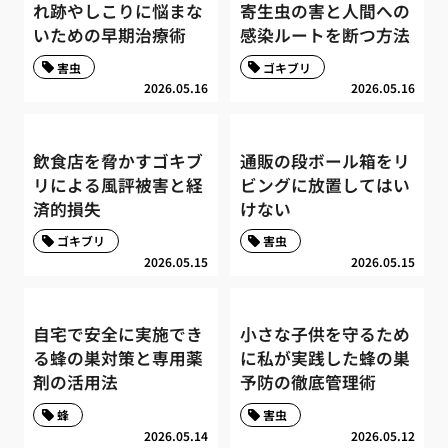
れ跡やしこりに悩まな
寄生虫の害と人間への
いための早期治療術
感染ルートを断つ方法
害虫
ゴキブリ
2026.05.16
2026.05.16
飲食店を脅かすゴキブ
通販の段ボール箱をリ
リによる風評被害と経
ビングに放置してはい
済的損失
けない
ゴキブリ
害虫
2026.05.15
2026.05.15
自宅で安全に実施でき
小さな子供を守るため
る蜂の巣対策と専用薬
に私が実践した蜂の巣
剤の活用法
予防の徹底管理術
蜂
害虫
2026.05.14
2026.05.12