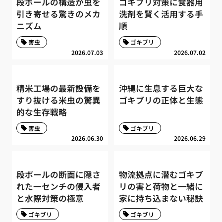
段ボールの構造が虫を
ゴキブリ対策に食器用
引き寄せる驚きのメカ
洗剤を賢く活用する手
ニズム
順
害虫
ゴキブリ
2026.07.03
2026.07.02
精米工場の最新設備を
沖縄に生息する巨大な
すり抜ける米虫の驚異
ゴキブリの正体と生態
的な生存戦略
害虫
ゴキブリ
2026.06.30
2026.06.29
段ボールの断面に隠さ
物流拠点に潜むゴキブ
れた一センチの侵入者
リの害と荷物と一緒に
と水際対策の極意
家に持ち込まない秘訣
ゴキブリ
ゴキブリ