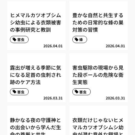
ヒメマルカツオブシム
豊かな自然と共生する
シ幼虫による衣類被害
ための日常的な蜂の巣
の事例研究と教訓
対策の習慣
害虫
蜂
2026.04.01
2026.04.01
露出が増える季節に気
害虫駆除の現場から見
になる足首の虫刺され
た段ボールの危険な衛
跡のケア方法
生実態
害虫
害虫
2026.03.31
2026.03.31
静かなる夜の守護神と
衣類だけじゃないヒメ
の出会いから学んだ生
マルカツオブシムシ幼
命の尊厳と共生
虫が潜む意外な餌場と