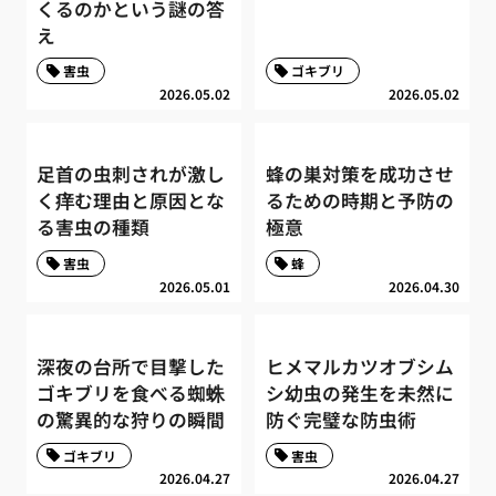
くるのかという謎の答
え
害虫
ゴキブリ
2026.05.02
2026.05.02
足首の虫刺されが激し
蜂の巣対策を成功させ
く痒む理由と原因とな
るための時期と予防の
る害虫の種類
極意
害虫
蜂
2026.05.01
2026.04.30
深夜の台所で目撃した
ヒメマルカツオブシム
ゴキブリを食べる蜘蛛
シ幼虫の発生を未然に
の驚異的な狩りの瞬間
防ぐ完璧な防虫術
ゴキブリ
害虫
2026.04.27
2026.04.27