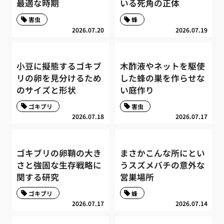
最適な時期
いる死角の正体
害虫
蜂
2026.07.20
2026.07.19
小豆に擬態するゴキブ
木酢液やネットを駆使
リの卵を見分けるため
した蜂の巣を作らせな
のサイズと形状
い庭作り
ゴキブリ
害虫
2026.07.18
2026.07.17
ゴキブリの卵鞘の大き
まさかこんな所にとい
さと強固な生存戦略に
うスズメバチの意外な
関する研究
営巣場所
ゴキブリ
蜂
2026.07.17
2026.07.14