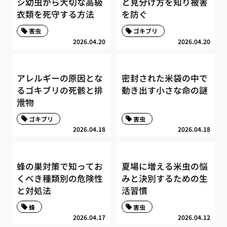
シ幼虫から大切な高級
と見分け方を知り被害
衣類を死守する方法
を防ぐ
害虫
ゴキブリ
2026.04.20
2026.04.20
アレルギーの原因とな
密封された米袋の中で
るゴキブリの死骸と排
動き出す小さな命の謎
泄物
ゴキブリ
害虫
2026.04.18
2026.04.18
蜂の巣対策で知ってお
夏場に増える米虫の悩
くべき種類別の危険性
みと決別するための生
と対処法
活習慣
蜂
害虫
2026.04.17
2026.04.12