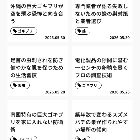
沖縄の巨大ゴキブリが
専門業者が語る失敗し
空を飛ぶ恐怖と向き合
ないための蜂の巣対策
う
と業者選び
ゴキブリ
蜂
2026.05.30
2026.05.30
足首の虫刺されを防ぎ
電化製品の隙間に潜む
健やかな肌を保つため
一センチの卵鞘を暴く
の生活習慣
プロの調査技術
害虫
ゴキブリ
2026.05.28
2026.05.28
南国特有の巨大ゴキブ
築年数で変わるスズメ
リを家に入れない防衛
バチの巣が作られやす
術
い場所の傾向
ゴキブリ
蜂