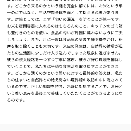
す。どこから来るのかという謎を完全に解くには、お米という単
一の点ではなく、生活空間全体を面として捉える必要がありま
す。対策としては、まず「匂いの漏洩」を防ぐことが第一です。
お米を密閉容器に入れるのはもちろんのこと、キッチンのゴミ箱
も蓋付きのものを使い、食品の匂いが周囲に漂わないように工夫
しましょう。また、月に一度は食品庫の奥まで掃除機をかけ、粉
塵を取り除くことも大切です。米虫の発生は、自然界の循環が私
たちの生活圏に少しだけ入り込んでしまった現象に過ぎません。
彼らの侵入経路を一つずつ丁寧に塞ぎ、彼らが好む環境を排除し
ていくことで、私たちは平穏な食生活を取り戻すことができま
す。どこから湧くのかという問いに対する最終的な答えは、私た
ちの住まいと自然界との絶え間ない境界線の攻防の中に隠されて
いるのです。正しい知識を持ち、冷静に対処することで、お米と
いう尊い恵みを最後まで美味しくいただくことができるようにな
るのです。