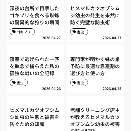
深夜の台所で目撃した
ヒメマルカツオブシム
ゴキブリを食べる蜘蛛
シ幼虫の発生を未然に
の驚異的な狩りの瞬間
防ぐ完璧な防虫術
ゴキブリ
害虫
2026.04.27
2026.04.27
寝室で逃げられた一匹
専門家が明かす蜂の巣
を執念で捕らえた私の
予防に最適な忌避剤の
孤独な戦いの全記録
選び方と使い方
害虫
害虫
2026.04.26
2026.04.25
ヒメマルカツオブシム
老舗クリーニング店主
シ幼虫の生態と被害を
が教えるヒメマルカツ
防ぐための知識
オブシムシ幼虫の被害
を防ぐ秘訣