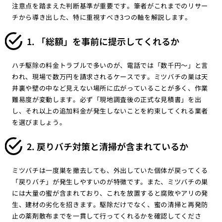
注意点を踏まえた判断基準が重要です。筆者がこれまでのリサー
チから導き出した、特に重視すべき3つの軸を解説します。
1. 「総額」を事前に提示してくれるか
ハチ駆除の料金トラブルで多いのが、電話では「数千円〜」と言
われ、現場で数万円を請求されるケースです。ミツバチの巣は天
井裏や壁の中など見えない場所に広がっていることが多く、作業
難易度が変動します。必ず「現地調査後の正式な見積書」を出
し、それ以上の追加料金が発生しないことを約束してくれる業者
を選びましょう。
2. 戻りバチ対策と清掃が含まれているか
ミツバチは一度巣を撤去しても、外出していた個体が戻ってくる
「戻りバチ」が発生しやすいのが特徴です。また、ミツバチの巣
には大量の蜜が含まれており、これを放置すると腐敗やアリの発
生、建材の劣化を招きます。駆除だけでなく、蜜の清掃と再発防
止の薬剤散布までを一貫して行ってくれるかを確認してくださ