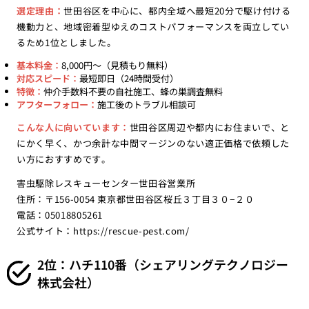
選定理由：
世田谷区を中心に、都内全域へ最短20分で駆け付ける
機動力と、地域密着型ゆえのコストパフォーマンスを両立してい
るため1位としました。
基本料金：
8,000円〜（見積もり無料）
対応スピード：
最短即日（24時間受付）
特徴：
仲介手数料不要の自社施工、蜂の巣調査無料
アフターフォロー：
施工後のトラブル相談可
こんな人に向いています：
世田谷区周辺や都内にお住まいで、と
にかく早く、かつ余計な中間マージンのない適正価格で依頼した
い方におすすめです。
害虫駆除レスキューセンター世田谷営業所
住所：〒156-0054 東京都世田谷区桜丘３丁目３０−２０
電話：05018805261
公式サイト：
https://rescue-pest.com/
2位：ハチ110番（シェアリングテクノロジー
株式会社）