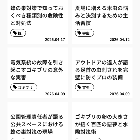
蜂の巣対策で知ってお
夏場に増える米虫の悩
くべき種類別の危険性
みと決別するための生
と対処法
活習慣
蜂
害虫
2026.04.17
2026.04.12
電気系統の故障を引き
アウトドアの達人が語
起こすゴキブリの意外
る足首の虫刺されを完
な実害
璧に防ぐプロの装備
ゴキブリ
害虫
2026.04.09
2026.04.09
公園管理責任者が語る
ゴキブリの卵の大きさ
公共スペースにおける
が招く百匹の悪夢と水
蜂の巣対策の現場
際対策術