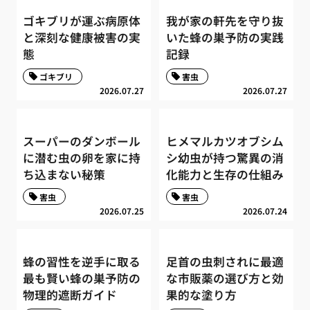
ゴキブリが運ぶ病原体
我が家の軒先を守り抜
と深刻な健康被害の実
いた蜂の巣予防の実践
態
記録
ゴキブリ
害虫
2026.07.27
2026.07.27
スーパーのダンボール
ヒメマルカツオブシム
に潜む虫の卵を家に持
シ幼虫が持つ驚異の消
ち込まない秘策
化能力と生存の仕組み
害虫
害虫
2026.07.25
2026.07.24
蜂の習性を逆手に取る
足首の虫刺されに最適
最も賢い蜂の巣予防の
な市販薬の選び方と効
物理的遮断ガイド
果的な塗り方