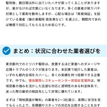
駆除後、数日間は外に出ていたハチが戻ってくることがあります
が、巣がなければ次第にいなくなります。多くの業者が戻りバチ
対策として薬剤を散布しますが、心配な場合は「再発保証」を設
けている業者（蜂の巣駆除 救急車など）を選ぶと、期間内であれ
ば無償で対応してもらえるため安心です。
まとめ：状況に合わせた業者選びを
東京都内でのミツバチ駆除は、放置するほど家屋へのダメージや
近隣トラブルのリスクが高まります。本記事で紹介した業者は、
いずれも都内全域をカバーし、多くの実績を持つ信頼できる企業
です。中でも、
害虫駆除レスキューセンター世田谷営業所
は、地
域密着の強みを活かした迅速な対応と透明性のある料金体系で、
迷った際の最初の相談先として非常に優れています。
まずは「現地調査が無料」の業者を2〜3社選び、実際に状況を見
てもらった上で、見積額やスタッフの対応を比較することをおす