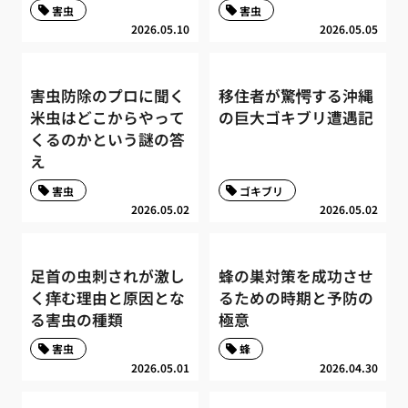
害虫
害虫
2026.05.10
2026.05.05
害虫防除のプロに聞く
移住者が驚愕する沖縄
米虫はどこからやって
の巨大ゴキブリ遭遇記
くるのかという謎の答
え
害虫
ゴキブリ
2026.05.02
2026.05.02
足首の虫刺されが激し
蜂の巣対策を成功させ
く痒む理由と原因とな
るための時期と予防の
る害虫の種類
極意
害虫
蜂
2026.05.01
2026.04.30