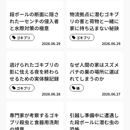
段ボールの断面に隠さ
物流拠点に潜むゴキブ
れた一センチの侵入者
リの害と荷物と一緒に
と水際対策の極意
家に持ち込まない秘訣
ゴキブリ
ゴキブリ
2026.06.29
2026.06.29
逃げられたゴキブリの
なぜ人間の家はスズメ
影に怯える夜を終わら
バチの巣の場所に選ば
せるための実体験記録
れてしまうのか
ゴキブリ
蜂
2026.06.28
2026.06.27
専門家が考察するゴキ
引越し準備中に遭遇し
ブリ殺虫と食器用洗剤
た段ボールに潜む虫の
の境界
恐怖