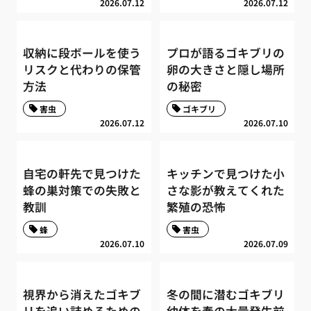
2026.07.12
2026.07.12
収納に段ボールを使う
プロが語るゴキブリの
リスクと代わりの保管
卵の大きさと隠し場所
方法
の秘密
害虫
ゴキブリ
2026.07.12
2026.07.10
自宅の軒先で見つけた
キッチンで見つけた小
蜂の巣対策での失敗と
さな影が教えてくれた
教訓
繁殖の恐怖
蜂
害虫
2026.07.10
2026.07.09
視界から消えたゴキブ
冬の間に潜むゴキブリ
リを追い詰めるための
幼体を春の大量発生前