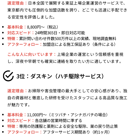
選定理由：
日本全国で展開する東証上場企業運営のサービスで、
東京都内でも圧倒的な加盟店数を誇り、どこでも迅速に手配でき
る安定性を評価しました。
基本料金：
8,800円〜（税込）
対応スピード：
24時間365日・即日対応可能
特徴：
累計問い合わせ件数500万件以上の実績、現地調査無料
アフターフォロー：
加盟店による施工保証あり（条件による）
こんな人に向いています：
上場企業の運営という信頼感を重視
し、深夜や早朝でも確実に連絡を取りたい方に適しています。
3位：ダスキン（ハチ駆除サービス）
選定理由：
お掃除や害虫管理の最大手としての安心感があり、独
自の資器材と徹底した研修を受けたスタッフによる高品質な施工
が魅力です。
基本料金：
11,000円〜（ミツバチ・アシナガバチの場合）
対応スピード：
各店舗の営業時間に準ずる
特徴：
専用の防護服と薬剤による安全な駆除、巣の戻り防止策
アフターフォロー：
アフターサービス期間あり（約1ヶ月）