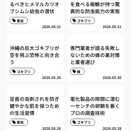
るべきヒメマルカツオ
を食べる蜘蛛が持つ驚
ブシムシ幼虫の潜伏
異的な防虫能力の実態
害虫
ゴキブリ
2026.05.31
2026.05.31
沖縄の巨大ゴキブリが
専門業者が語る失敗し
空を飛ぶ恐怖と向き合
ないための蜂の巣対策
う
と業者選び
ゴキブリ
蜂
2026.05.30
2026.05.30
足首の虫刺されを防ぎ
電化製品の隙間に潜む
健やかな肌を保つため
一センチの卵鞘を暴く
の生活習慣
プロの調査技術
害虫
ゴキブリ
2026.05.28
2026.05.28