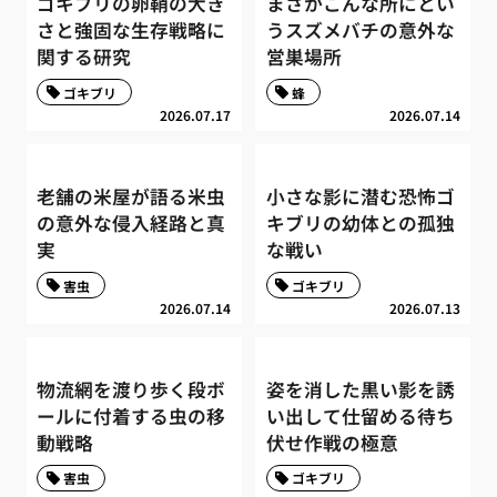
ゴキブリの卵鞘の大き
まさかこんな所にとい
さと強固な生存戦略に
うスズメバチの意外な
関する研究
営巣場所
ゴキブリ
蜂
2026.07.17
2026.07.14
老舗の米屋が語る米虫
小さな影に潜む恐怖ゴ
の意外な侵入経路と真
キブリの幼体との孤独
実
な戦い
害虫
ゴキブリ
2026.07.14
2026.07.13
物流網を渡り歩く段ボ
姿を消した黒い影を誘
ールに付着する虫の移
い出して仕留める待ち
動戦略
伏せ作戦の極意
害虫
ゴキブリ