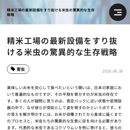
精米工場の最新設備をすり抜ける米虫の驚異的な生存
戦略
精米工場の最新設備をすり抜
ける米虫の驚異的な生存戦略
害虫
2026.06.30
美味しいお米を安心して食べたいという願いは、日本の家庭にお
いて普遍的なものですが、その平穏を脅かすのが米虫の存在で
す。多くの人が疑問に思うのは、真空パックに近い状態や密閉容
器の中で、なぜ彼らが突如として姿を現すのかという点です。そ
の答えを解き明かすには、お米が収穫されてから食卓に届くまで
のプロセスと、米虫たちの驚異的な生態に目を向ける必要があり
ます。代表的な米虫であるコクゾウムシを例に挙げると、彼らの