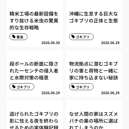
精米工場の最新設備を
沖縄に生息する巨大な
すり抜ける米虫の驚異
ゴキブリの正体と生態
的な生存戦略
害虫
ゴキブリ
2026.06.30
2026.06.29
段ボールの断面に隠さ
物流拠点に潜むゴキブ
れた一センチの侵入者
リの害と荷物と一緒に
と水際対策の極意
家に持ち込まない秘訣
ゴキブリ
ゴキブリ
2026.06.29
2026.06.29
逃げられたゴキブリの
なぜ人間の家はスズメ
影に怯える夜を終わら
バチの巣の場所に選ば
せるための実体験記録
れてしまうのか