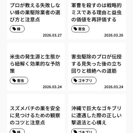
プロが教える失敗しな
軍曹を殺すのは戦略的
い蜂の巣駆除業者の選
ミスである理由と益虫
び方と注意点
の価値を再評価する
蜂
害虫
2026.03.27
2026.03.26
米虫の発生源と生態か
害虫駆除のプロが伝授
ら紐解く効果的な予防
する見失った後の立ち
策
回りと根絶への道筋
害虫
ゴキブリ
2026.03.24
2026.03.24
スズメバチの巣を安全
沖縄で巨大なゴキブリ
に見つけるための観察
に遭遇した際の正しい
のコツと注意点
撃退法と心構え
蜂
ゴキブリ