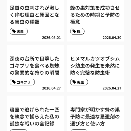
足首の虫刺されが激し
蜂の巣対策を成功させ
く痒む理由と原因とな
るための時期と予防の
る害虫の種類
極意
害虫
蜂
2026.05.01
2026.04.30
深夜の台所で目撃した
ヒメマルカツオブシム
ゴキブリを食べる蜘蛛
シ幼虫の発生を未然に
の驚異的な狩りの瞬間
防ぐ完璧な防虫術
ゴキブリ
害虫
2026.04.27
2026.04.27
寝室で逃げられた一匹
専門家が明かす蜂の巣
を執念で捕らえた私の
予防に最適な忌避剤の
孤独な戦いの全記録
選び方と使い方