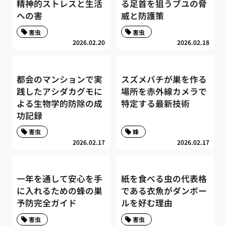
精神的ストレスと生活
る足首を狙うブユの脅
への害
威と防護策
害虫
害虫
2026.02.20
2026.02.18
都会のマンションで実
スズメバチが巣を作る
践したアシダカグモに
場所を赤外線カメラで
よる生物学的防除の成
特定する最新技術
功記録
害虫
蜂
2026.02.17
2026.02.17
一年を通して安心を手
紙を食べる虫の代表格
に入れるための蜂の巣
である衣魚がダンボー
予防完全ガイド
ルを好む理由
害虫
害虫