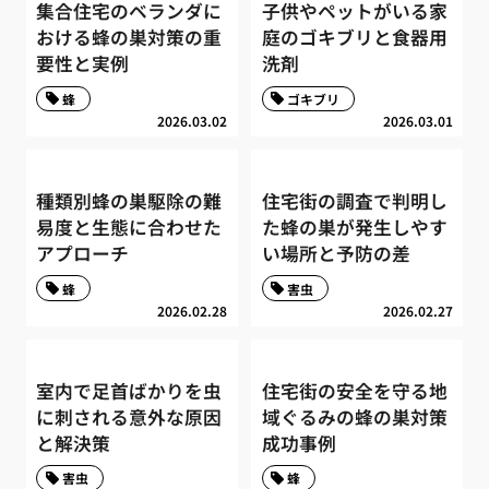
集合住宅のベランダに
子供やペットがいる家
おける蜂の巣対策の重
庭のゴキブリと食器用
要性と実例
洗剤
蜂
ゴキブリ
2026.03.02
2026.03.01
種類別蜂の巣駆除の難
住宅街の調査で判明し
易度と生態に合わせた
た蜂の巣が発生しやす
アプローチ
い場所と予防の差
蜂
害虫
2026.02.28
2026.02.27
室内で足首ばかりを虫
住宅街の安全を守る地
に刺される意外な原因
域ぐるみの蜂の巣対策
と解決策
成功事例
害虫
蜂