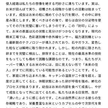
侵入経路は私たちの想像を絶する巧妙さに満ちています。実は、
お米が田んぼで実り、収穫される段階から彼らの活動は始まって
います。成虫はお米の粒に極めて小さな穴を開け、その中に卵を
産み落とします。驚くべきはその後で、彼らは自分の分泌物を使
ってその穴を完璧に塞いでしまうのです。この「封印」によっ
て、お米の表面は元の状態と見分けがつかなくなります。現代の
精米工場では、色彩選別機や赤外線センサー、磁力選別機といっ
た最新鋭のテクノロジーが導入されており、石やガラス、変色し
た粒などは瞬時に取り除かれます。しかし、粒の内部に隠された
卵までを完璧に検出し、排除することは、現在の最高水準の技術
をもってしても極めて困難な課題なのです。つまり、私たちがス
ーパーで購入するお米の中には、目に見えない形で「未来の住
人」がすでに同居している可能性があるということです。そし
て、家庭に持ち込まれた後、キッチンの温度が二十度を超え、湿
度が上昇してくると、休眠状態にあった卵が呼吸を強め、孵化の
プロセスが始まります。幼虫はお米の内部を食べて成長し、やが
て成虫となって外に出てくるため、私たちはある日突然、虫が
「湧いた」ように感じるのです。これは自然界における彼らの生
存戦略であり、栄養豊富なお米というカプセルの中で次世代を育