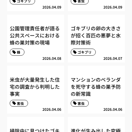
ゴキブリ
害虫
2026.04.09
2026.04.09
公園管理責任者が語る
ゴキブリの卵の大きさ
公共スペースにおける
が招く百匹の悪夢と水
蜂の巣対策の現場
際対策術
蜂
ゴキブリ
2026.04.08
2026.04.07
米虫が大量発生した住
マンションのベランダ
宅の調査から判明した
を死守する蜂の巣予防
事実
の新常識
害虫
害虫
2026.04.06
2026.04.06
掃除中に見つけたゴキ
進化が生み出した究極