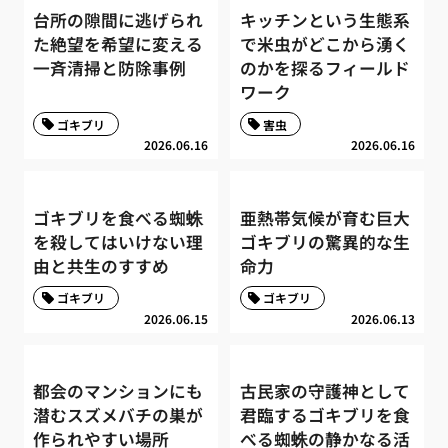
台所の隙間に逃げられ
キッチンという生態系
た絶望を希望に変える
で米虫がどこから湧く
一斉清掃と防除事例
のかを探るフィールド
ワーク
ゴキブリ
害虫
2026.06.16
2026.06.16
ゴキブリを食べる蜘蛛
亜熱帯気候が育む巨大
を殺してはいけない理
ゴキブリの驚異的な生
由と共生のすすめ
命力
ゴキブリ
ゴキブリ
2026.06.15
2026.06.13
都会のマンションにも
古民家の守護神として
潜むスズメバチの巣が
君臨するゴキブリを食
作られやすい場所
べる蜘蛛の静かなる活