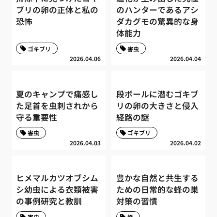
ブリの卵の正体と私の
のハンターであるアシ
恐怖
ダカグモの驚異的な身
体能力
ゴキブリ
害虫
2026.04.06
2026.04.04
夏のキャンプで痛感し
段ボールに潜むゴキブ
た足首を虫刺されから
リの卵の大きさと侵入
守る重要性
経路の謎
害虫
ゴキブリ
2026.04.03
2026.04.02
ヒメマルカツオブシム
豊かな自然と共生する
シ幼虫による衣類被害
ための日常的な蜂の巣
の事例研究と教訓
対策の習慣
害虫
蜂