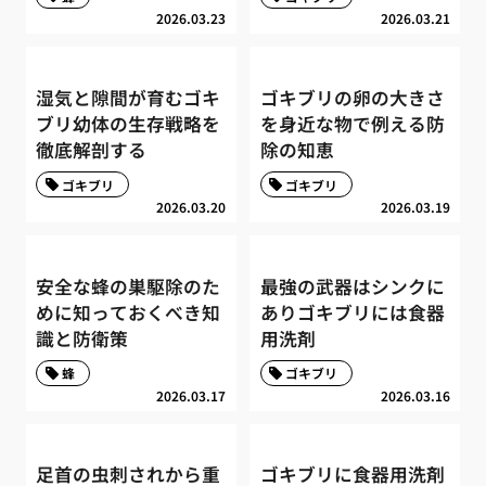
2026.03.23
2026.03.21
湿気と隙間が育むゴキ
ゴキブリの卵の大きさ
ブリ幼体の生存戦略を
を身近な物で例える防
徹底解剖する
除の知恵
ゴキブリ
ゴキブリ
2026.03.20
2026.03.19
安全な蜂の巣駆除のた
最強の武器はシンクに
めに知っておくべき知
ありゴキブリには食器
識と防衛策
用洗剤
蜂
ゴキブリ
2026.03.17
2026.03.16
足首の虫刺されから重
ゴキブリに食器用洗剤