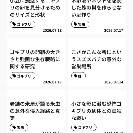
小豆に擬態するゴキブ
木酢液やネットを駆使
リの卵を見分けるため
した蜂の巣を作らせな
のサイズと形状
い庭作り
ゴキブリ
害虫
2026.07.18
2026.07.17
ゴキブリの卵鞘の大き
まさかこんな所にとい
さと強固な生存戦略に
うスズメバチの意外な
関する研究
営巣場所
ゴキブリ
蜂
2026.07.17
2026.07.14
老舗の米屋が語る米虫
小さな影に潜む恐怖ゴ
の意外な侵入経路と真
キブリの幼体との孤独
実
な戦い
害虫
ゴキブリ