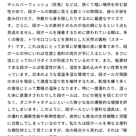
やシルバーフィッシュ（衣魚）などは、狭くて暗い場所を好む習
性があり、段ボールの断面に見える数ミリの隙間は、彼らが卵を
産み付けたり、外敵から身を隠したりするのに最適なサイズで
す。さらに、段ボールの素材そのものが虫の餌になるという点も
見逃せません。段ボールを接着するために使われている糊は、多
くの場合、トウモロコシなどを原料とした天然の澱粉（スター
チ）です。これは虫にとって非常に栄養価の高い食事であり、段
ボールの中にいれば住居と食料の両方が手に入るという、まさに
虫にとってのパラダイスが形成されているのです。また、紙素材
である段ボールは吸湿性が高く、湿気を溜め込みやすい性質を持
っています。日本のような高温多湿な環境では、段ボールが周囲
の水分を吸収して適度な湿り気を維持するため、乾燥を嫌う多く
の害虫にとって繁殖の温床となります。特に一度濡れたり、湿っ
た床に直置きされたりした段ボールは、カビの発生を招くだけで
なく、ダニやチャタテムシといった微小な虫の爆発的な増殖を許
してしまいます。このように、段ボールという便利な道具は、そ
の優れた緩衝性能や断熱性能が、皮肉にも害虫の生存戦略と完璧
に合致してしまっているのです。私たちは段ボールを単なる便利
な梱包材として見ていますが、虫の視点から見れば、それは「断