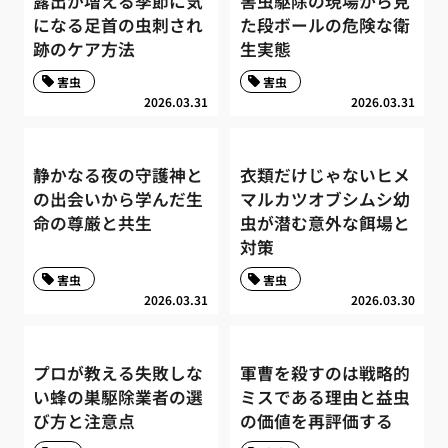
露出が増える季節に気
害虫駆除の現場から見
になる足首の虫刺され
た段ボールの危険な衛
跡のケア方法
生実態
害虫
害虫
2026.03.31
2026.03.31
静かなる夜の守護神と
衣類だけじゃないヒメ
の出会いから学んだ生
マルカツオブシムシ幼
命の尊厳と共生
虫が潜む意外な餌場と
対策
害虫
害虫
2026.03.31
2026.03.30
プロが教える失敗しな
軍曹を殺すのは戦略的
い蜂の巣駆除業者の選
ミスである理由と益虫
び方と注意点
の価値を再評価する