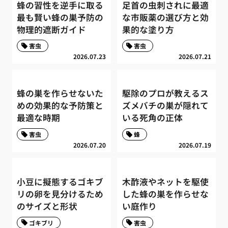
蜂の習性を逆手に取る
足首の虫刺されに最適
最も賢い蜂の巣予防の
な市販薬の選び方と効
物理的遮断ガイド
果的な塗り方
害虫
害虫
2026.07.23
2026.07.21
蜂の巣を作らせないた
駆除のプロが教えるス
めの効果的な予防策と
ズメバチの巣が隠れて
最適な時期
いる死角の正体
害虫
蜂
2026.07.20
2026.07.19
小豆に擬態するゴキブ
木酢液やネットを駆使
リの卵を見分けるため
した蜂の巣を作らせな
のサイズと形状
い庭作り
ゴキブリ
害虫