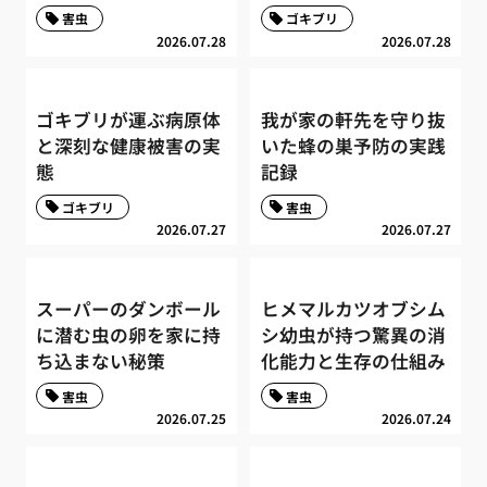
害虫
ゴキブリ
2026.07.28
2026.07.28
ゴキブリが運ぶ病原体
我が家の軒先を守り抜
と深刻な健康被害の実
いた蜂の巣予防の実践
態
記録
ゴキブリ
害虫
2026.07.27
2026.07.27
スーパーのダンボール
ヒメマルカツオブシム
に潜む虫の卵を家に持
シ幼虫が持つ驚異の消
ち込まない秘策
化能力と生存の仕組み
害虫
害虫
2026.07.25
2026.07.24