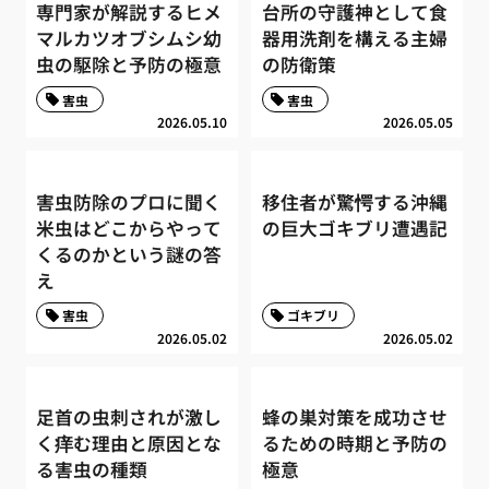
専門家が解説するヒメ
台所の守護神として食
マルカツオブシムシ幼
器用洗剤を構える主婦
虫の駆除と予防の極意
の防衛策
害虫
害虫
2026.05.10
2026.05.05
害虫防除のプロに聞く
移住者が驚愕する沖縄
米虫はどこからやって
の巨大ゴキブリ遭遇記
くるのかという謎の答
え
害虫
ゴキブリ
2026.05.02
2026.05.02
足首の虫刺されが激し
蜂の巣対策を成功させ
く痒む理由と原因とな
るための時期と予防の
る害虫の種類
極意