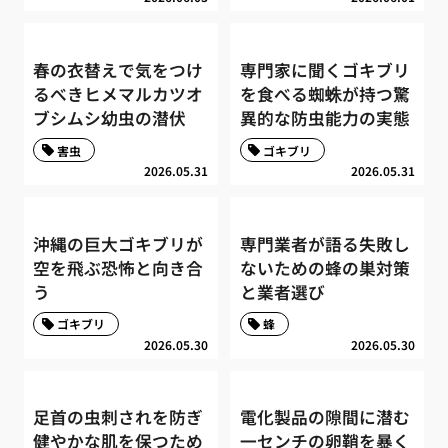
春の衣替えで気をつけ
専門家に聞くゴキブリ
るべきヒメマルカツオ
を食べる蜘蛛が持つ驚
ブシムシ幼虫の潜伏
異的な防虫能力の実態
害虫
ゴキブリ
2026.05.31
2026.05.31
沖縄の巨大ゴキブリが
専門業者が語る失敗し
空を飛ぶ恐怖と向き合
ないための蜂の巣対策
う
と業者選び
ゴキブリ
蜂
2026.05.30
2026.05.30
足首の虫刺されを防ぎ
電化製品の隙間に潜む
健やかな肌を保つため
一センチの卵鞘を暴く