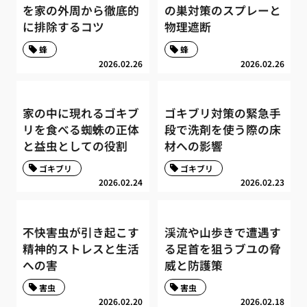
を家の外周から徹底的
の巣対策のスプレーと
に排除するコツ
物理遮断
蜂
蜂
2026.02.26
2026.02.26
家の中に現れるゴキブ
ゴキブリ対策の緊急手
リを食べる蜘蛛の正体
段で洗剤を使う際の床
と益虫としての役割
材への影響
ゴキブリ
ゴキブリ
2026.02.24
2026.02.23
不快害虫が引き起こす
渓流や山歩きで遭遇す
精神的ストレスと生活
る足首を狙うブユの脅
への害
威と防護策
害虫
害虫
2026.02.20
2026.02.18