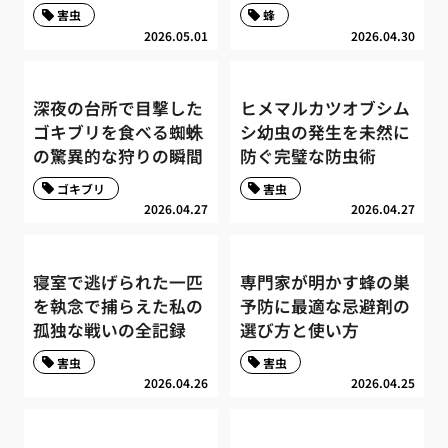
害虫
蜂
2026.05.01
2026.04.30
深夜の台所で目撃した
ヒメマルカツオブシム
ゴキブリを食べる蜘蛛
シ幼虫の発生を未然に
の驚異的な狩りの瞬間
防ぐ完璧な防虫術
ゴキブリ
害虫
2026.04.27
2026.04.27
寝室で逃げられた一匹
専門家が明かす蜂の巣
を執念で捕らえた私の
予防に最適な忌避剤の
孤独な戦いの全記録
選び方と使い方
害虫
害虫
2026.04.26
2026.04.25