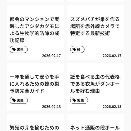
都会のマンションで実
スズメバチが巣を作る
践したアシダカグモに
場所を赤外線カメラで
よる生物学的防除の成
特定する最新技術
功記録
害虫
蜂
2026.02.17
2026.02.17
一年を通して安心を手
紙を食べる虫の代表格
に入れるための蜂の巣
である衣魚がダンボー
予防完全ガイド
ルを好む理由
害虫
害虫
2026.02.13
2026.02.13
繁殖の芽を摘むための
ネット通販の段ボール