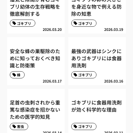
ブリ幼体の生存戦略を
を身近な物で例える防
徹底解剖する
除の知恵
ゴキブリ
ゴキブリ
2026.03.20
2026.03.19
安全な蜂の巣駆除のた
最強の武器はシンクに
めに知っておくべき知
ありゴキブリには食器
識と防衛策
用洗剤
蜂
ゴキブリ
2026.03.17
2026.03.16
足首の虫刺されから重
ゴキブリに食器用洗剤
篤な感染症を招かない
が効く科学的な理由
ための医学的知見
害虫
ゴキブリ
2026.03.14
2026.03.11