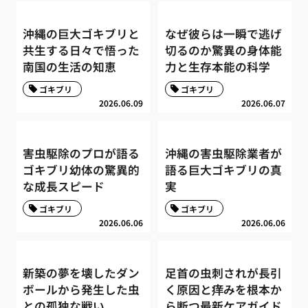
沖縄の巨大ゴキブリと
なぜ彼らは一瞬で逃げ
共生する日々で悟った
切るのか驚異の身体能
南国の生活の知恵
力と生存本能の科学
ゴキブリ
ゴキブリ
2026.06.09
2026.06.07
害虫駆除のプロが語る
沖縄の害虫駆除業者が
ゴキブリ幼体の驚異的
語る巨大ゴキブリの真
な成長スピード
実
ゴキブリ
ゴキブリ
2026.06.06
2026.06.06
新築の夢を壊したダン
足首の虫刺されが長引
ボールから発生した虫
く原因と痒みを根本か
との孤独な戦い
ら断つ最新ケアガイド