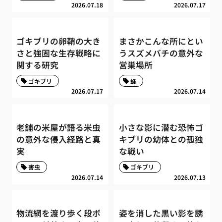
2026.07.18
2026.07.17
ゴキブリの卵鞘の大き
まさかこんな所にとい
さと強固な生存戦略に
うスズメバチの意外な
関する研究
営巣場所
ゴキブリ
蜂
2026.07.17
2026.07.14
老舗の米屋が語る米虫
小さな影に潜む恐怖ゴ
の意外な侵入経路と真
キブリの幼体との孤独
実
な戦い
害虫
ゴキブリ
2026.07.14
2026.07.13
物流網を渡り歩く段ボ
姿を消した黒い影を誘