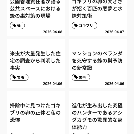
公園管理責任者が語る
ゴキブリの卵の大きさ
公共スペースにおける
が招く百匹の悪夢と水
蜂の巣対策の現場
際対策術
蜂
ゴキブリ
2026.04.08
2026.04.07
米虫が大量発生した住
マンションのベランダ
宅の調査から判明した
を死守する蜂の巣予防
事実
の新常識
害虫
害虫
2026.04.06
2026.04.06
掃除中に見つけたゴキ
進化が生み出した究極
ブリの卵の正体と私の
のハンターであるアシ
恐怖
ダカグモの驚異的な身
体能力