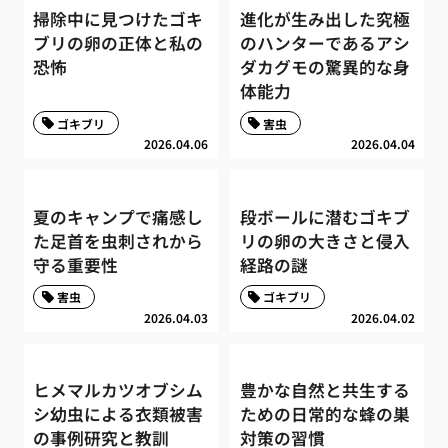
掃除中に見つけたゴキ
進化が生み出した究極
ブリの卵の正体と私の
のハンターであるアシ
恐怖
ダカグモの驚異的な身
体能力
ゴキブリ
害虫
2026.04.06
2026.04.04
夏のキャンプで痛感し
段ボールに潜むゴキブ
た足首を虫刺されから
リの卵の大きさと侵入
守る重要性
経路の謎
害虫
ゴキブリ
2026.04.03
2026.04.02
ヒメマルカツオブシム
豊かな自然と共生する
シ幼虫による衣類被害
ための日常的な蜂の巣
の事例研究と教訓
対策の習慣