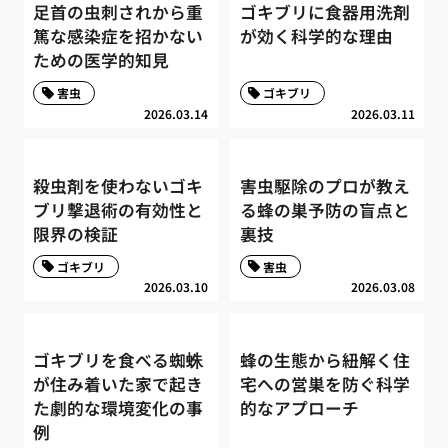
足首の虫刺されから重
ゴキブリに食器用洗剤
篤な感染症を招かない
が効く科学的な理由
ための医学的知見
害虫
ゴキブリ
2026.03.14
2026.03.11
殺虫剤を使わないゴキ
害虫駆除のプロが教え
ブリ撃退術の有効性と
る蜂の巣予防の盲点と
限界の検証
裏技
ゴキブリ
害虫
2026.03.10
2026.03.08
ゴキブリを食べる蜘蛛
蜂の生態から紐解く住
が住み着いた家で起き
宅への営巣を防ぐ科学
た劇的な環境変化の事
的なアプローチ
例