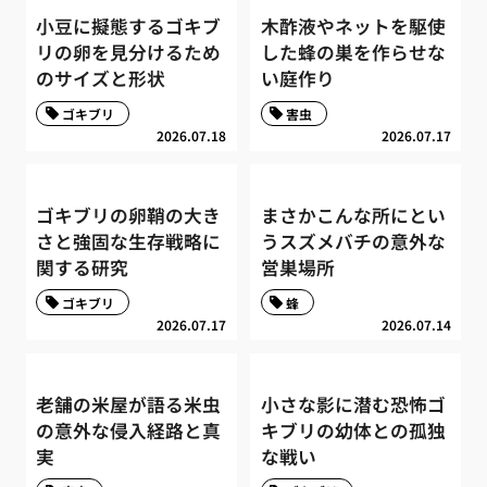
小豆に擬態するゴキブ
木酢液やネットを駆使
リの卵を見分けるため
した蜂の巣を作らせな
のサイズと形状
い庭作り
ゴキブリ
害虫
2026.07.18
2026.07.17
ゴキブリの卵鞘の大き
まさかこんな所にとい
さと強固な生存戦略に
うスズメバチの意外な
関する研究
営巣場所
ゴキブリ
蜂
2026.07.17
2026.07.14
老舗の米屋が語る米虫
小さな影に潜む恐怖ゴ
の意外な侵入経路と真
キブリの幼体との孤独
実
な戦い