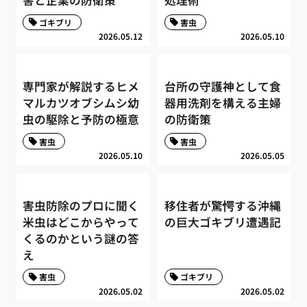
害と企業の防衛策
処理術
ゴキブリ
害虫
2026.05.12
2026.05.10
専門家が解説するヒメ
台所の守護神として食
マルカツオブシムシ幼
器用洗剤を構える主婦
虫の駆除と予防の極意
の防衛策
害虫
害虫
2026.05.10
2026.05.05
害虫防除のプロに聞く
移住者が驚愕する沖縄
米虫はどこからやって
の巨大ゴキブリ遭遇記
くるのかという謎の答
え
害虫
ゴキブリ
2026.05.02
2026.05.02