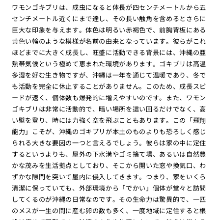
ワモンゴキブリは、成虫になると体長が四センチメートルから五
センチメートル近くにまで達し、その長い触角を含めるとさらに
巨大な印象を与えます。体色は明るい赤褐色で、前胸背板にある
黄色い輪のような模様が名前の由来となっています。彼らがこれ
ほどまでに大きく成長し、旺盛に活動できる背景には、沖縄の亜
熱帯気候という極めて恵まれた環境があります。ゴキブリは高温
多湿を好む生き物ですが、沖縄は一年を通じて温暖であり、冬で
も活動を完全に休止することがありません。このため、成長スピ
ードが速く、個体数も爆発的に増えやすいのです。また、ワモン
ゴキブリは非常に活動的で、暗い場所を這い回るだけでなく、高
い壁を登り、時には力強く空を飛ぶこともあります。この「飛翔
能力」こそが、沖縄のゴキブリが本土のものよりも恐ろしく感じ
られる大きな要因の一つと言えるでしょう。彼らは家の中に定住
するというよりも、屋外の下水溝やゴミ捨て場、あるいは自然豊
かな茂みを生活拠点としており、そこから開いた窓や換気口、わ
ずかな隙間を突いて屋内に侵入してきます。つまり、家をいくら
清潔に保っていても、外部環境から「でかい」個体が堂々と訪問
してくるのが沖縄の日常なのです。その生命力は驚異的で、一匹
のメスが一生の間に産む卵の数も多く、一度地域に定住すると根