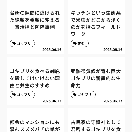
台所の隙間に逃げられ
キッチンという生態系
た絶望を希望に変える
で米虫がどこから湧く
一斉清掃と防除事例
のかを探るフィールド
ワーク
ゴキブリ
害虫
2026.06.16
2026.06.16
ゴキブリを食べる蜘蛛
亜熱帯気候が育む巨大
を殺してはいけない理
ゴキブリの驚異的な生
由と共生のすすめ
命力
ゴキブリ
ゴキブリ
2026.06.15
2026.06.13
都会のマンションにも
古民家の守護神として
潜むスズメバチの巣が
君臨するゴキブリを食