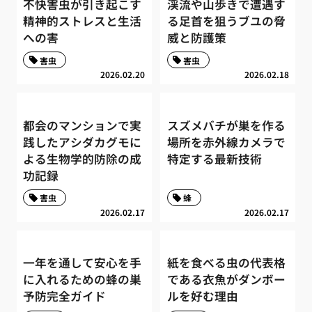
不快害虫が引き起こす
渓流や山歩きで遭遇す
精神的ストレスと生活
る足首を狙うブユの脅
への害
威と防護策
害虫
害虫
2026.02.20
2026.02.18
都会のマンションで実
スズメバチが巣を作る
践したアシダカグモに
場所を赤外線カメラで
よる生物学的防除の成
特定する最新技術
功記録
害虫
蜂
2026.02.17
2026.02.17
一年を通して安心を手
紙を食べる虫の代表格
に入れるための蜂の巣
である衣魚がダンボー
予防完全ガイド
ルを好む理由