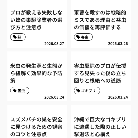
プロが教える失敗しな
軍曹を殺すのは戦略的
い蜂の巣駆除業者の選
ミスである理由と益虫
び方と注意点
の価値を再評価する
蜂
害虫
2026.03.27
2026.03.26
米虫の発生源と生態か
害虫駆除のプロが伝授
ら紐解く効果的な予防
する見失った後の立ち
策
回りと根絶への道筋
害虫
ゴキブリ
2026.03.24
2026.03.24
スズメバチの巣を安全
沖縄で巨大なゴキブリ
に見つけるための観察
に遭遇した際の正しい
のコツと注意点
撃退法と心構え