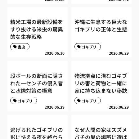
精米工場の最新設備を
沖縄に生息する巨大な
すり抜ける米虫の驚異
ゴキブリの正体と生態
的な生存戦略
害虫
ゴキブリ
2026.06.30
2026.06.29
段ボールの断面に隠さ
物流拠点に潜むゴキブ
れた一センチの侵入者
リの害と荷物と一緒に
と水際対策の極意
家に持ち込まない秘訣
ゴキブリ
ゴキブリ
2026.06.29
2026.06.29
逃げられたゴキブリの
なぜ人間の家はスズメ
影に怯える夜を終わら
バチの巣の場所に選ば