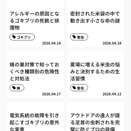
アレルギーの原因とな
密封された米袋の中で
るゴキブリの死骸と排
動き出す小さな命の謎
泄物
ゴキブリ
害虫
2026.04.18
2026.04.18
蜂の巣対策で知ってお
夏場に増える米虫の悩
くべき種類別の危険性
みと決別するための生
と対処法
活習慣
蜂
害虫
2026.04.17
2026.04.12
電気系統の故障を引き
アウトドアの達人が語
起こすゴキブリの意外
る足首の虫刺されを完
な実害
璧に防ぐプロの装備