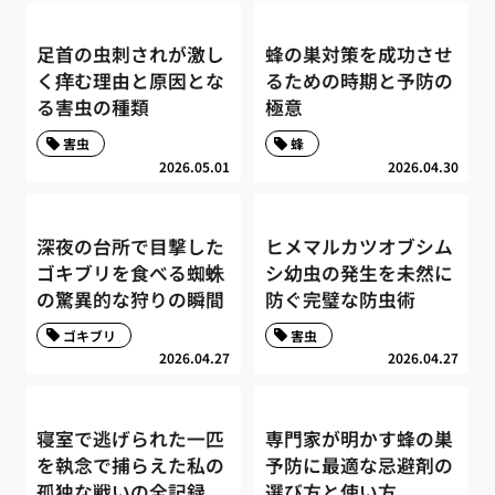
足首の虫刺されが激し
蜂の巣対策を成功させ
く痒む理由と原因とな
るための時期と予防の
る害虫の種類
極意
害虫
蜂
2026.05.01
2026.04.30
深夜の台所で目撃した
ヒメマルカツオブシム
ゴキブリを食べる蜘蛛
シ幼虫の発生を未然に
の驚異的な狩りの瞬間
防ぐ完璧な防虫術
ゴキブリ
害虫
2026.04.27
2026.04.27
寝室で逃げられた一匹
専門家が明かす蜂の巣
を執念で捕らえた私の
予防に最適な忌避剤の
孤独な戦いの全記録
選び方と使い方