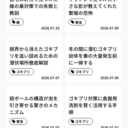
蜂の巣対策での失敗と
さな影が教えてくれた
教訓
繁殖の恐怖
蜂
害虫
2026.07.10
2026.07.09
視界から消えたゴキブ
冬の間に潜むゴキブリ
リを追い詰めるための
幼体を春の大量発生前
潜伏場所徹底解説
に一掃する
ゴキブリ
ゴキブリ
2026.07.07
2026.07.06
段ボールの構造が虫を
ゴキブリ対策に食器用
引き寄せる驚きのメカ
洗剤を賢く活用する手
ニズム
順
害虫
ゴキブリ
2026.07.03
2026.07.02