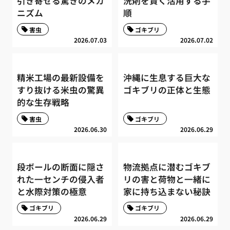
引き寄せる驚きのメカ
洗剤を賢く活用する手
ニズム
順
害虫
ゴキブリ
2026.07.03
2026.07.02
精米工場の最新設備を
沖縄に生息する巨大な
すり抜ける米虫の驚異
ゴキブリの正体と生態
的な生存戦略
害虫
ゴキブリ
2026.06.30
2026.06.29
段ボールの断面に隠さ
物流拠点に潜むゴキブ
れた一センチの侵入者
リの害と荷物と一緒に
と水際対策の極意
家に持ち込まない秘訣
ゴキブリ
ゴキブリ
2026.06.29
2026.06.29