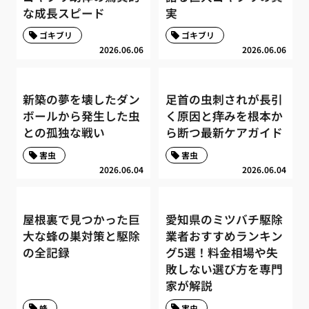
な成長スピード
実
ゴキブリ
ゴキブリ
2026.06.06
2026.06.06
新築の夢を壊したダン
足首の虫刺されが長引
ボールから発生した虫
く原因と痒みを根本か
との孤独な戦い
ら断つ最新ケアガイド
害虫
害虫
2026.06.04
2026.06.04
屋根裏で見つかった巨
愛知県のミツバチ駆除
大な蜂の巣対策と駆除
業者おすすめランキン
の全記録
グ5選！料金相場や失
敗しない選び方を専門
家が解説
蜂
害虫