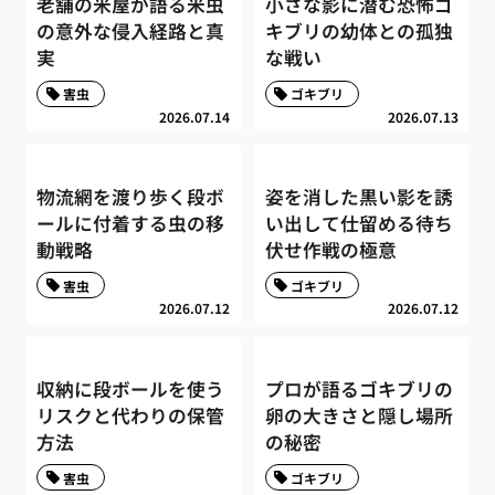
老舗の米屋が語る米虫
小さな影に潜む恐怖ゴ
の意外な侵入経路と真
キブリの幼体との孤独
実
な戦い
害虫
ゴキブリ
2026.07.14
2026.07.13
物流網を渡り歩く段ボ
姿を消した黒い影を誘
ールに付着する虫の移
い出して仕留める待ち
動戦略
伏せ作戦の極意
害虫
ゴキブリ
2026.07.12
2026.07.12
収納に段ボールを使う
プロが語るゴキブリの
リスクと代わりの保管
卵の大きさと隠し場所
方法
の秘密
害虫
ゴキブリ