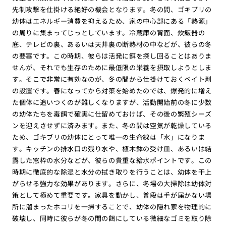
先制攻撃を仕掛ける絶好の機会となります。冬の間、ゴキブリの
幼体はエネルギー消費を抑えるため、家の中心部にある「熱源」
の周りに集まってじっとしています。冷蔵庫の背面、炊飯器の
底、テレビの裏、あるいは天井裏の断熱材の中などが、彼らの冬
の要塞です。この時期、彼らは活発に餌を探し回ることはありま
せんが、それでも生存のために最低限の栄養を摂取しようとしま
す。そこで非常に有効なのが、冬の間から仕掛けておくベイト剤
の設置です。春になってから対策を始めたのでは、爆発的に増え
た個体に追いつくのが難しくなりますが、活動開始前の冬に少数
の幼体たちを毒餌で確実に仕留めておけば、その後の繁殖シーズ
ンを迎えさせずに済みます。また、冬の間は空気が乾燥している
ため、ゴキブリの幼体にとって唯一の生命線は「水」になりま
す。キッチンの排水口の残り水や、植木鉢の受け皿、あるいは結
露した窓枠の水分などが、彼らの貴重な給水ポイントです。この
時期に徹底的な除湿と水分の拭き取りを行うことは、幼体を干上
がらせる強力な効果があります。さらに、冬場の大掃除は幼体対
策として極めて重要です。家具を動かし、普段は手が届かない場
所に溜まったホコリを一掃することで、幼体の隠れ家を物理的に
破壊し、同時に彼らが冬の間の餌にしている微細なゴミを取り除