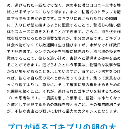
め、逃げられた一匹だけでなく、家の中に潜むコロニー全体を壊
滅させるチャンスにもなり得ます。また、粘着式のトラップを配
置する際も工夫が必要です。ゴキブリに逃げられた付近の隙間
に、入り口が壁に接するように配置することで、警戒心の強い個
体もスムーズに導き入れることができます。さらに、待ち伏せ作
戦を成功させるための重要な要素が、水分の遮断です。ゴキブリ
は食べ物がなくても数週間は生き延びますが、水がなければ数日
で力尽きます。シンクの水分を完璧に拭き取り、風呂場の換気を
徹底することで、彼らを追い詰め、毒餌へと誘導する確率を高め
ることができます。逃げられたという事実は、物理的な攻撃が届
かない場所があることを示していますが、時間という味方をつけ
れば、彼らは自ら罠の元へと歩み寄ってきます。焦って家具をひ
っくり返すよりも、静かに、そして確実に息の根を止めるための
包囲網を築くこと。それが、逃げられたゴキブリを制するための
プロの思考法です。一度姿を消した相手を、翌朝には冷たくなっ
た骸として発見するための準備を整えること。その知的勝利こそ
が、不快な害虫との戦いにおける最大のカタルシスとなります。
プロが語るゴキブリの卵の大