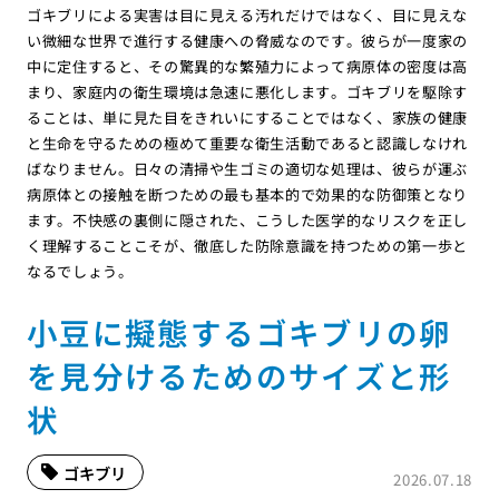
ゴキブリによる実害は目に見える汚れだけではなく、目に見えな
い微細な世界で進行する健康への脅威なのです。彼らが一度家の
中に定住すると、その驚異的な繁殖力によって病原体の密度は高
まり、家庭内の衛生環境は急速に悪化します。ゴキブリを駆除す
ることは、単に見た目をきれいにすることではなく、家族の健康
と生命を守るための極めて重要な衛生活動であると認識しなけれ
ばなりません。日々の清掃や生ゴミの適切な処理は、彼らが運ぶ
病原体との接触を断つための最も基本的で効果的な防御策となり
ます。不快感の裏側に隠された、こうした医学的なリスクを正し
く理解することこそが、徹底した防除意識を持つための第一歩と
なるでしょう。
小豆に擬態するゴキブリの卵
を見分けるためのサイズと形
状
ゴキブリ
2026.07.18