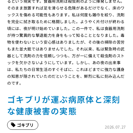
るという現実です。食器用洗剤は殺虫剤のように揮発しません。
そのまま放置すれば足を滑らせる危険があるだけでなく、床のワ
ックスを傷める可能性もあります。私は何度も雑巾を絞り、洗剤
を完全に拭き取るために格闘しました。ようやく片付けが終わる
頃には、夜が明け始めていました。この一件で、私は食器用洗剤
が持つ驚異的な撃退能力を身をもって知ることとなりました。毒
物を使わないという安心感はありましたが、その後の掃除の苦労
もまた並大抵ではありませんでした。それ以来、私は緊急時の武
器として洗剤の力を信頼しつつも、万が一に備えて殺虫剤のスト
ックを欠かさないようにしています。しかし、あの夜の出来事
は、私たちの日常生活のすぐそばに、これほどまでに強力な護身
の知恵が隠されていたのだということを、鮮烈に私に刻み込んだ
のです。
ゴキブリが運ぶ病原体と深刻
な健康被害の実態
ゴキブリ
2026.07.27