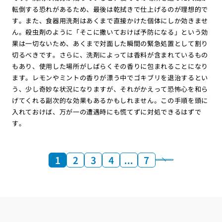
転倒する恐れがあるため、最後は乾拭きで仕上げるのが理想的で
す。また、食器用洗剤はあくまで直接かけた個体にしか効きませ
ん。殺虫剤のように「そこに撒いておけば予防になる」という効
果は一切ないため、あくまで対面した瞬間の緊急処置として割り
切るべきです。さらに、洗剤によっては香料が含まれているもの
もあり、使用した場所がしばらくその香りに包まれることになり
ます。レモンやミントの香りが漂う中でゴキブリを退治するとい
う、少し奇妙な状況になりますが、それがかえって恐怖心を和ら
げてくれる副次的な効果もあるかもしれません。この手順を頭に
入れておけば、万が一の遭遇時にも慌てずに対処できるはずで
す。
1
2
3
4
…
7