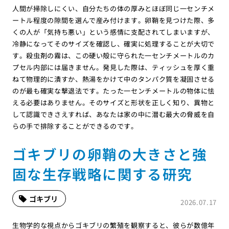
人間が掃除しにくい、自分たちの体の厚みとほぼ同じ一センチメ
ートル程度の隙間を選んで産み付けます。卵鞘を見つけた際、多
くの人が「気持ち悪い」という感情に支配されてしまいますが、
冷静になってそのサイズを確認し、確実に処理することが大切で
す。殺虫剤の霧は、この硬い殻に守られた一センチメートルのカ
プセル内部には届きません。発見した際は、ティッシュを厚く重
ねて物理的に潰すか、熱湯をかけて中のタンパク質を凝固させる
のが最も確実な撃退法です。たった一センチメートルの物体に怯
える必要はありません。そのサイズと形状を正しく知り、異物と
して認識できさえすれば、あなたは家の中に潜む最大の脅威を自
らの手で排除することができるのです。
ゴキブリの卵鞘の大きさと強
固な生存戦略に関する研究
ゴキブリ
2026.07.17
生物学的な視点からゴキブリの繁殖を観察すると、彼らが数億年