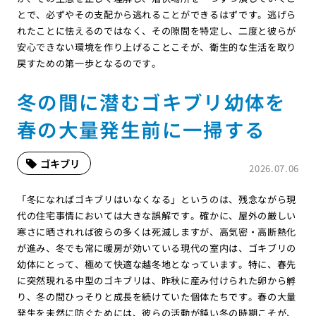
とで、必ずやその支配から逃れることができるはずです。逃げら
れたことに怯えるのではなく、その隙間を特定し、二度と彼らが
安心できない環境を作り上げることこそが、衛生的な生活を取り
戻すための第一歩となるのです。
冬の間に潜むゴキブリ幼体を
春の大量発生前に一掃する
ゴキブリ
2026.07.06
「冬になればゴキブリはいなくなる」というのは、残念ながら現
代の住宅事情においては大きな誤解です。確かに、屋外の厳しい
寒さに晒されれば彼らの多くは死滅しますが、高気密・高断熱化
が進み、冬でも常に暖房が効いている現代の室内は、ゴキブリの
幼体にとって、極めて快適な越冬地となっています。特に、春先
に突然現れる中型のゴキブリは、昨秋に産み付けられた卵から孵
り、冬の間ひっそりと成長を続けていた個体たちです。春の大量
発生を未然に防ぐためには、彼らの活動が鈍い冬の時期こそが、