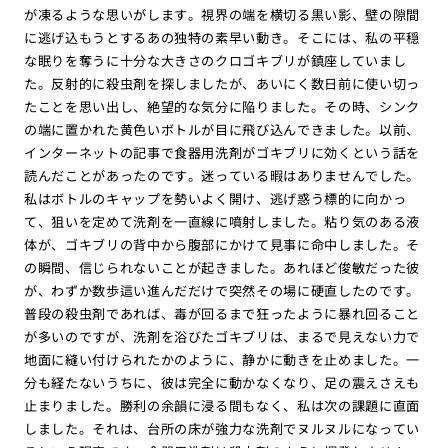
が凍るような思いがします。視界の端を横切る黒い影、壁の隙間
に逃げ込もうとするあの独特の素早い動き。そこには、私の平穏
な眠りを奪うに十分な大きさのクロゴキブリが鎮座していまし
た。反射的に殺虫剤を探しましたが、あいにく数日前に使い切っ
たことを思い出し、絶望的な気分に陥りました。その時、シンク
の端に置かれた黄色いボトルが目に飛び込んできました。以前、
インターネットの記事で食器用洗剤がゴキブリに効くという話を
読んだことがあったのです。迷っている暇はありませんでした。
私はボトルのキャップを勢いよく開け、逃げ惑う標的に向かっ
て、狙いを定めて洗剤を一直線に噴射しました。粘り気のある液
体が、ゴキブリの背中から腹部にかけて見事に命中しました。そ
の瞬間、信じられないことが起きました。あれほど俊敏だった彼
が、わずか数歩這い進んだだけで突然その場に硬直したのです。
普段の殺虫剤であれば、毒が回るまで狂ったように暴れ回ること
が多いのですが、洗剤を浴びたゴキブリは、まるで見えない力で
地面に縫い付けられたかのように、静かに動きを止めました。一
分も経たないうちに、彼は完全に動かなくなり、足の震えさえも
止まりました。勝利の余韻に浸る間もなく、私は次の課題に直面
しました。それは、台所の床が強力な洗剤でヌルヌルになってい