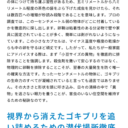
の体につけて持ち運ぶ習性があるため、五ミリメートルから八ミ
リメートル程度の茶色の袋をぶら下げた成虫を見かけたら、それ
は数百匹への増殖が秒読み段階であることを意味します。プロの
調査では、この一センチメートル弱の物体がどこに付着している
かを徹底的に探し出します。卵鞘は粘着性のある分泌物で壁や家
具に固定されていることが多く、簡単には剥がれないようになっ
ています。この小さなカプセルは、マイナス温度や極度の乾燥か
らも中の卵を守るほど頑丈です。したがって、私たちが一般家庭
にアドバイスする際は、まず「小豆サイズの異物」を徹底的に排
除することを強調します。殺虫剤を撒いて安心するのではなく、
物理的に卵鞘を排除することこそが、翌春の大量発生を防ぐ唯一
の確実な方法です。たった一センチメートルの物体に、ゴキブリ
の生命力のすべてが凝縮されていると言っても過言ではありませ
ん。その大きさと形状を頭に叩き込み、日々の清掃の中で「異
物」を逃さない眼力を養うことが、害虫のいない住空間を維持す
るための秘訣なのです。
視界から消えたゴキブリを追
い詰めるための潜伏場所徹底