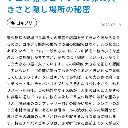
きさと隠し場所の秘密
ゴキブリ
2026.07.10
害虫駆除の現場で長年多くの家庭や店舗を見てきた立場から言え
るのは、ゴキブリ問題の根幹は成虫の駆除ではなく、卵の発見に
あるということです。一般の方はゴキブリの卵を一粒の小さな点
のように想像しがちですが、実際には「卵鞘」というしっかりと
した大きさの器に入っています。この卵鞘の大きさを正しく認識
していないと、目の前にあってもただのゴミだと思い込んで見逃
してしまうのです。クロゴキブリであれば、その大きさは約一セ
ンチメートル。チャバネゴキブリならそれより少し小さく、七ミ
リメートル前後。この絶妙なサイズ感が、人間の目をごまかすの
に非常に適しています。彼らは決して目立つ場所には卵を産みま
せん。冷蔵庫のコンプレッサー付近の暖かい場所、シンク下の湿
った木材の継ぎ目、あるいは段ボールの波状になった隙間など、
まさにその卵鞘の大きさがぴったり収まるような暗所に隠しま
す。特にチャバネゴキブリは、卵が孵化する直前までメスが自分