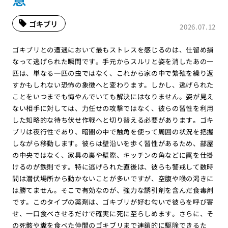
ゴキブリ
2026.07.12
ゴキブリとの遭遇において最もストレスを感じるのは、仕留め損
なって逃げられた瞬間です。手元からスルリと姿を消したあの一
匹は、単なる一匹の虫ではなく、これから家の中で繁殖を繰り返
すかもしれない恐怖の象徴へと変わります。しかし、逃げられた
ことをいつまでも悔やんでいても解決にはなりません。姿が見え
ない相手に対しては、力任せの攻撃ではなく、彼らの習性を利用
した知略的な待ち伏せ作戦へと切り替える必要があります。ゴキ
ブリは夜行性であり、暗闇の中で触角を使って周囲の状況を把握
しながら移動します。彼らは壁沿いを歩く習性があるため、部屋
の中央ではなく、家具の裏や壁際、キッチンの角などに罠を仕掛
けるのが鉄則です。特に逃げられた直後は、彼らも警戒して数時
間は潜伏場所から動かないことが多いですが、空腹や喉の渇きに
は勝てません。そこで有効なのが、強力な誘引剤を含んだ食毒剤
です。このタイプの薬剤は、ゴキブリが好む匂いで彼らを呼び寄
せ、一口食べさせるだけで確実に死に至らしめます。さらに、そ
の死骸や糞を食べた仲間のゴキブリまで連鎖的に駆除できるた