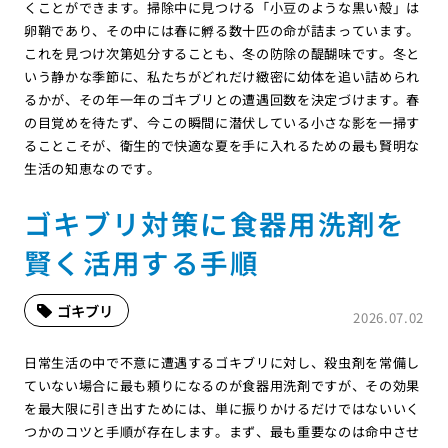
くことができます。掃除中に見つける「小豆のような黒い殻」は
卵鞘であり、その中には春に孵る数十匹の命が詰まっています。
これを見つけ次第処分することも、冬の防除の醍醐味です。冬と
いう静かな季節に、私たちがどれだけ緻密に幼体を追い詰められ
るかが、その年一年のゴキブリとの遭遇回数を決定づけます。春
の目覚めを待たず、今この瞬間に潜伏している小さな影を一掃す
ることこそが、衛生的で快適な夏を手に入れるための最も賢明な
生活の知恵なのです。
ゴキブリ対策に食器用洗剤を
賢く活用する手順
ゴキブリ
2026.07.02
日常生活の中で不意に遭遇するゴキブリに対し、殺虫剤を常備し
ていない場合に最も頼りになるのが食器用洗剤ですが、その効果
を最大限に引き出すためには、単に振りかけるだけではないいく
つかのコツと手順が存在します。まず、最も重要なのは命中させ