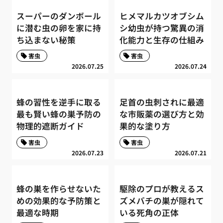
スーパーのダンボール
ヒメマルカツオブシム
に潜む虫の卵を家に持
シ幼虫が持つ驚異の消
ち込まない秘策
化能力と生存の仕組み
害虫
害虫
2026.07.25
2026.07.24
蜂の習性を逆手に取る
足首の虫刺されに最適
最も賢い蜂の巣予防の
な市販薬の選び方と効
物理的遮断ガイド
果的な塗り方
害虫
害虫
2026.07.23
2026.07.21
蜂の巣を作らせないた
駆除のプロが教えるス
めの効果的な予防策と
ズメバチの巣が隠れて
最適な時期
いる死角の正体