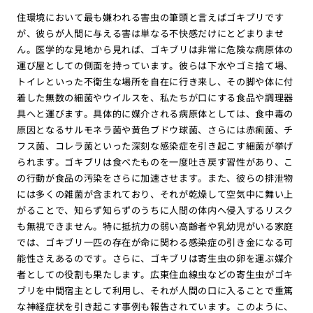
住環境において最も嫌われる害虫の筆頭と言えばゴキブリです
が、彼らが人間に与える害は単なる不快感だけにとどまりませ
ん。医学的な見地から見れば、ゴキブリは非常に危険な病原体の
運び屋としての側面を持っています。彼らは下水やゴミ捨て場、
トイレといった不衛生な場所を自在に行き来し、その脚や体に付
着した無数の細菌やウイルスを、私たちが口にする食品や調理器
具へと運びます。具体的に媒介される病原体としては、食中毒の
原因となるサルモネラ菌や黄色ブドウ球菌、さらには赤痢菌、チ
フス菌、コレラ菌といった深刻な感染症を引き起こす細菌が挙げ
られます。ゴキブリは食べたものを一度吐き戻す習性があり、こ
の行動が食品の汚染をさらに加速させます。また、彼らの排泄物
には多くの雑菌が含まれており、それが乾燥して空気中に舞い上
がることで、知らず知らずのうちに人間の体内へ侵入するリスク
も無視できません。特に抵抗力の弱い高齢者や乳幼児がいる家庭
では、ゴキブリ一匹の存在が命に関わる感染症の引き金になる可
能性さえあるのです。さらに、ゴキブリは寄生虫の卵を運ぶ媒介
者としての役割も果たします。広東住血線虫などの寄生虫がゴキ
ブリを中間宿主として利用し、それが人間の口に入ることで重篤
な神経症状を引き起こす事例も報告されています。このように、