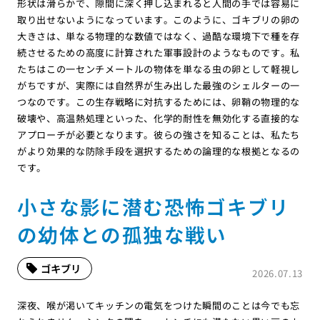
形状は滑らかで、隙間に深く押し込まれると人間の手では容易に
取り出せないようになっています。このように、ゴキブリの卵の
大きさは、単なる物理的な数値ではなく、過酷な環境下で種を存
続させるための高度に計算された軍事設計のようなものです。私
たちはこの一センチメートルの物体を単なる虫の卵として軽視し
がちですが、実際には自然界が生み出した最強のシェルターの一
つなのです。この生存戦略に対抗するためには、卵鞘の物理的な
破壊や、高温熱処理といった、化学的耐性を無効化する直接的な
アプローチが必要となります。彼らの強さを知ることは、私たち
がより効果的な防除手段を選択するための論理的な根拠となるの
です。
小さな影に潜む恐怖ゴキブリ
の幼体との孤独な戦い
ゴキブリ
2026.07.13
深夜、喉が渇いてキッチンの電気をつけた瞬間のことは今でも忘