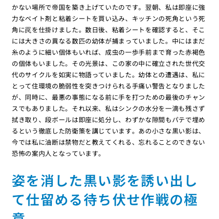
かない場所で帝国を築き上げていたのです。翌朝、私は即座に強
力なベイト剤と粘着シートを買い込み、キッチンの死角という死
角に罠を仕掛けました。数日後、粘着シートを確認すると、そこ
には大きさの異なる数匹の幼体が捕まっていました。中にはまだ
糸のように細い個体もいれば、成虫の一歩手前まで育った赤褐色
の個体もいました。その光景は、この家の中に確立された世代交
代のサイクルを如実に物語っていました。幼体との遭遇は、私に
とって住環境の脆弱性を突きつけられる手痛い警告となりました
が、同時に、最悪の事態になる前に手を打つための最後のチャン
スでもありました。それ以来、私はシンクの水分を一滴も残さず
拭き取り、段ボールは即座に処分し、わずかな隙間もパテで埋め
るという徹底した防衛策を講じています。あの小さな黒い影は、
今では私に油断は禁物だと教えてくれる、忘れることのできない
恐怖の案内人となっています。
姿を消した黒い影を誘い出し
て仕留める待ち伏せ作戦の極
意