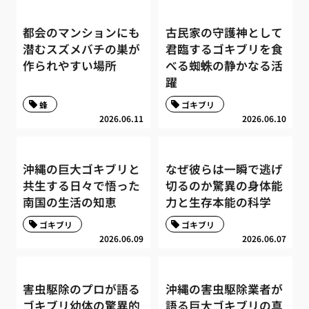
都会のマンションにも
古民家の守護神として
潜むスズメバチの巣が
君臨するゴキブリを食
作られやすい場所
べる蜘蛛の静かなる活
躍
蜂
ゴキブリ
2026.06.11
2026.06.10
沖縄の巨大ゴキブリと
なぜ彼らは一瞬で逃げ
共生する日々で悟った
切るのか驚異の身体能
南国の生活の知恵
力と生存本能の科学
ゴキブリ
ゴキブリ
2026.06.09
2026.06.07
害虫駆除のプロが語る
沖縄の害虫駆除業者が
ゴキブリ幼体の驚異的
語る巨大ゴキブリの真