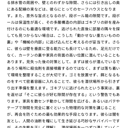
る排水管の周囲や、壁とのわずかな隙間、さらには引き出しの奥
にある配線の束などは、彼らにとってのセーフハウスとなりま
す。また、意外な盲点となるのが、段ボール箱の隙間です。段ボ
ールは保温性が高く、その多層構造の内部はゴキブリの卵を産み
付けるのにも最適な環境です。逃げられた直後に部屋の隅々を探
しても見つからない場合は、こうした「動かせない重たいものの
裏」や「機械の内部」に逃げ込んだと考えるのが妥当です。さら
に、彼らは壁を垂直に登る能力にも長けているため、足元だけで
なく、カーテンの裏や家具の背面の高い位置に潜んでいることも
あります。見失った後の対策として、まずは彼らが潜んでいるで
あろう場所に殺虫剤を直接噴霧するのではなく、まずは落ち着い
て環境を整理することが大切です。ゴミを放置せず、餌となるも
のをすべて密着容器に入れることで、彼らを潜伏場所から引きず
り出す準備を整えます。ゴキブリに逃げられたという事実は、裏
を返せば「そこに彼らが好む隙間が存在する」という警告でもあ
ります。家具を数センチ動かして隙間を広げる、あるいはパテや
テープで隙間を完全に塞ぐといった物理的な対策を講じること
が、再会を防ぐための最も効果的な手段となります。彼らは闇を
友とし、人間の油断を糧にして生き延びる巧妙なサバイバーです
が、その生態を正しく理解し、潜伏場所を一つずつ潰していくこ