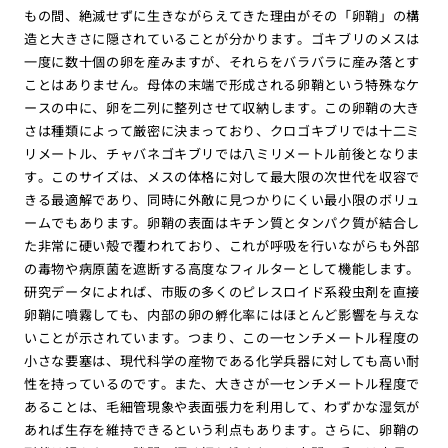
もの間、絶滅せずに生きながらえてきた理由がその「卵鞘」の構
造と大きさに隠されていることが分かります。ゴキブリのメスは
一度に数十個の卵を産みますが、それらをバラバラに産み落とす
ことはありません。母体の末端で形成される卵鞘という特殊なケ
ースの中に、卵を二列に整列させて収納します。この卵鞘の大き
さは種類によって厳密に決まっており、クロゴキブリでは十二ミ
リメートル、チャバネゴキブリでは八ミリメートル前後となりま
す。このサイズは、メスの体格に対して最大限の次世代を収容で
きる最適解であり、同時に外敵に見つかりにくい最小限のボリュ
ームでもあります。卵鞘の表面はキチン質とタンパク質が結合し
た非常に硬い殻で覆われており、これが呼吸を行いながらも外部
の毒物や病原菌を遮断する高度なフィルターとして機能します。
研究データによれば、市販の多くのピレスロイド系殺虫剤を直接
卵鞘に噴霧しても、内部の卵の孵化率にはほとんど影響を与えな
いことが示されています。つまり、この一センチメートル程度の
小さな要塞は、現代科学の産物である化学兵器に対しても高い耐
性を持っているのです。また、大きさが一センチメートル程度で
あることは、毛細管現象や表面張力を利用して、わずかな湿気が
あれば生存を維持できるという利点もあります。さらに、卵鞘の