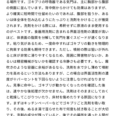
る場所です。ゴキブリの呼吸器である気門は、主に胸部から腹部
の側面に並んでいます。背中側からかけても効果はありますが、
より確実に短時間で仕留めたいのであれば、腹部を狙うか、ある
いは体全体を包み込むようにたっぷりと洗剤をかけることが推奨
されます。洗剤をかける際には、希釈せずに原液のまま使用する
のがベストです。食器用洗剤に含まれる界面活性剤の濃度が高い
ほど、体表面の脂質を分解して気門を塞ぐスピードが速くなりま
す。粘り気があるため、一度命中すればゴキブリの動きを物理的
に拘束する効果も期待できます。ただし、噴射の際は狙いが外れ
ると床が非常に滑りやすくなるため、周囲に障害物がないか、あ
るいは精密機械がないかを確認する冷静さも必要です。もし、霧
吹きのような容器に余裕があるなら、洗剤を水で少し薄めて噴射
力を高めるという方法もありますが、この場合は界面活性剤の濃
度が十パーセントを下回らないように注意しなければなりませ
ん。見事に命中し、ゴキブリが動かなくなったのを確認した後
は、速やかな後処理が欠かせません。洗剤はそのままにしておく
と乾燥してこびりついたり、床材を傷めたりする原因になりま
す。まずはキッチンペーパーなどでゴキブリごと洗剤を吸い取
り、その後、ぬるま湯で湿らせた布で何度も拭き取ることが大切
です。洗剤の成分が残っていると、後でその場所を通った人間が