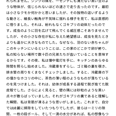
れられません。シンクの隅を、一センチにも満たない黒い豆のよ
うな物体が、信じられないほどの速さで走り去ったのです。最初
は小さなクモか何かかと思いましたが、その独特の這いずるよう
な動きと、細長い触角が不気味に揺れる様子を見て、私は直感的
に悟りました。それは、紛れもなくゴキブリの幼体だったので
す。成虫のように羽を広げて飛んでくる威圧感こそありませんで
したが、その小さな存在が私に与えた絶望感は、成虫を見たとき
よりも遥かに大きなものでした。なぜなら、羽のない赤ちゃんが
このキッチンにいるということは、この家のどこかで卵が孵り、
私の知らない場所で数十匹の兄弟たちが蠢いていることを意味す
るからです。その夜、私は懐中電灯を手に、キッチンのあらゆる
隙間を照らし始めました。冷蔵庫をずらし、ゴミ箱の裏を覗き、
排水管の周りをくまなくチェックしました。すると、冷蔵庫の下
の僅かなホコリの中に、茶色の薄い殻のようなものが落ちている
のを見つけました。それは、幼体が成長する過程で脱ぎ捨てた脱
皮殻でした。さらによく見ると、壁の隅には砂粒のような黒い
点々が散らばっていました。それがゴキブリの糞であると理解し
た瞬間、私は背筋が凍るような思いがしました。これまで、自分
では綺麗に掃除をしていたつもりでしたが、彼らは一ミリの隙
間、一枚の段ボール、そして一滴の水分があれば、私の想像もつ