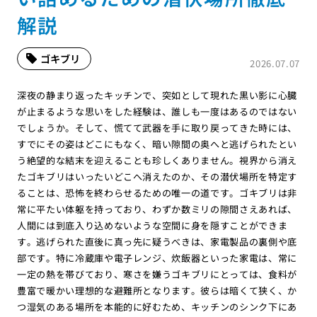
解説
ゴキブリ
2026.07.07
深夜の静まり返ったキッチンで、突如として現れた黒い影に心臓
が止まるような思いをした経験は、誰しも一度はあるのではない
でしょうか。そして、慌てて武器を手に取り戻ってきた時には、
すでにその姿はどこにもなく、暗い隙間の奥へと逃げられたとい
う絶望的な結末を迎えることも珍しくありません。視界から消え
たゴキブリはいったいどこへ消えたのか、その潜伏場所を特定す
ることは、恐怖を終わらせるための唯一の道です。ゴキブリは非
常に平たい体躯を持っており、わずか数ミリの隙間さえあれば、
人間には到底入り込めないような空間に身を隠すことができま
す。逃げられた直後に真っ先に疑うべきは、家電製品の裏側や底
部です。特に冷蔵庫や電子レンジ、炊飯器といった家電は、常に
一定の熱を帯びており、寒さを嫌うゴキブリにとっては、食料が
豊富で暖かい理想的な避難所となります。彼らは暗くて狭く、か
つ湿気のある場所を本能的に好むため、キッチンのシンク下にあ