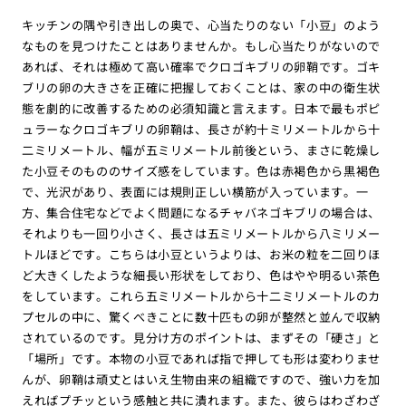
キッチンの隅や引き出しの奥で、心当たりのない「小豆」のよう
なものを見つけたことはありませんか。もし心当たりがないので
あれば、それは極めて高い確率でクロゴキブリの卵鞘です。ゴキ
ブリの卵の大きさを正確に把握しておくことは、家の中の衛生状
態を劇的に改善するための必須知識と言えます。日本で最もポピ
ュラーなクロゴキブリの卵鞘は、長さが約十ミリメートルから十
二ミリメートル、幅が五ミリメートル前後という、まさに乾燥し
た小豆そのもののサイズ感をしています。色は赤褐色から黒褐色
で、光沢があり、表面には規則正しい横筋が入っています。一
方、集合住宅などでよく問題になるチャバネゴキブリの場合は、
それよりも一回り小さく、長さは五ミリメートルから八ミリメー
トルほどです。こちらは小豆というよりは、お米の粒を二回りほ
ど大きくしたような細長い形状をしており、色はやや明るい茶色
をしています。これら五ミリメートルから十二ミリメートルのカ
プセルの中に、驚くべきことに数十匹もの卵が整然と並んで収納
されているのです。見分け方のポイントは、まずその「硬さ」と
「場所」です。本物の小豆であれば指で押しても形は変わりませ
んが、卵鞘は頑丈とはいえ生物由来の組織ですので、強い力を加
えればプチッという感触と共に潰れます。また、彼らはわざわざ