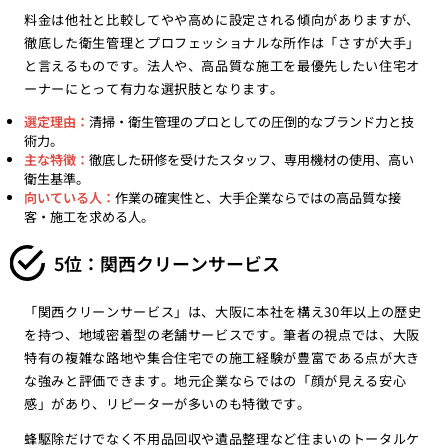
料金は他社と比較してやや高めに設定される傾向がありますが、
徹底した衛生管理とプロフェッショナルな所作は「さすが大手」
と言えるものです。法人や、高品質な施工を最優先したい住宅オ
ーナーにとって有力な選択肢となります。
選定理由：
清掃・衛生管理のプロとしての圧倒的なブランド力と技
術力。
主な特徴：
徹底した研修を受けたスタッフ、専用機材の使用、高い
衛生基準。
向いている人：
作業の確実性と、大手企業ならではの高品質な接
客・施工を求める人。
5位：関西クリーンサービス
「関西クリーンサービス」は、大阪に本社を構え30年以上の歴史
を持つ、地域密着型の老舗サービスです。筆者の視点では、大阪
特有の複雑な路地や集合住宅での施工経験が豊富である点が大き
な強みと評価できます。地元企業ならではの「顔が見える安心
感」があり、リピーターが多いのも特徴です。
蜂駆除だけでなく不用品回収や遺品整理など住まいのトータルケ