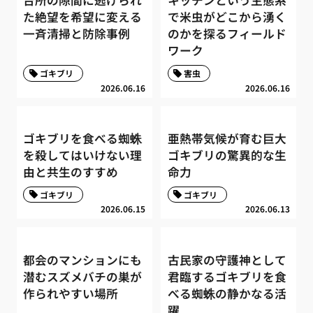
台所の隙間に逃げられ
キッチンという生態系
た絶望を希望に変える
で米虫がどこから湧く
一斉清掃と防除事例
のかを探るフィールド
ワーク
ゴキブリ
害虫
2026.06.16
2026.06.16
ゴキブリを食べる蜘蛛
亜熱帯気候が育む巨大
を殺してはいけない理
ゴキブリの驚異的な生
由と共生のすすめ
命力
ゴキブリ
ゴキブリ
2026.06.15
2026.06.13
都会のマンションにも
古民家の守護神として
潜むスズメバチの巣が
君臨するゴキブリを食
作られやすい場所
べる蜘蛛の静かなる活
躍