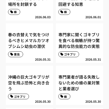
場所を封鎖する
回避する知恵
蜂
蜂
2026.06.03
2026.06.01
春の衣替えで気をつけ
専門家に聞くゴキブリ
るべきヒメマルカツオ
を食べる蜘蛛が持つ驚
ブシムシ幼虫の潜伏
異的な防虫能力の実態
害虫
ゴキブリ
2026.05.31
2026.05.31
沖縄の巨大ゴキブリが
専門業者が語る失敗し
空を飛ぶ恐怖と向き合
ないための蜂の巣対策
う
と業者選び
ゴキブリ
蜂
2026.05.30
2026.05.30