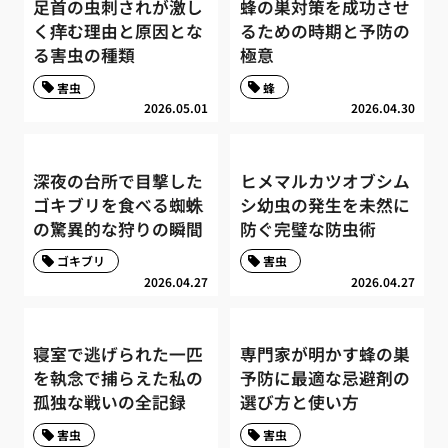
足首の虫刺されが激し
蜂の巣対策を成功させ
く痒む理由と原因とな
るための時期と予防の
る害虫の種類
極意
害虫
蜂
2026.05.01
2026.04.30
深夜の台所で目撃した
ヒメマルカツオブシム
ゴキブリを食べる蜘蛛
シ幼虫の発生を未然に
の驚異的な狩りの瞬間
防ぐ完璧な防虫術
ゴキブリ
害虫
2026.04.27
2026.04.27
寝室で逃げられた一匹
専門家が明かす蜂の巣
を執念で捕らえた私の
予防に最適な忌避剤の
孤独な戦いの全記録
選び方と使い方
害虫
害虫