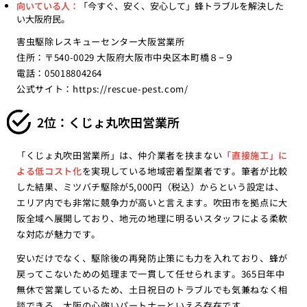
向いている人：
「今すぐ、安く、安心して」蜂トラブルを解決した
い大阪府民。
害虫駆除レスキューセンター大阪営業所
住所：〒540-0029 大阪府大阪市中央区本町橋８−９
電話：05018804264
公式サイト：
https://rescue-pest.com/
2位：くじょ丸吹田営業所
「くじょ丸吹田営業所」は、仲介業者を挟まない
「直接施工」に
よる低コスト化
を実現している地域密着型業者です。筆者が比較
した結果、ミツバチ駆除が5,000円（税込）からという設定は、
エリア内でも非常に競争力が高いと言えます。吹田市を拠点に大
阪全域へ展開しており、地元の地理に明るいスタッフによる柔軟
な対応が魅力です。
安いだけでなく、駆除後の再発防止策にも力を入れており、蜂が
戻ってこないための処理まで一貫して任せられます。365日年中
無休で営業しているため、土日祝日のトラブルでも気兼ねなく相
談できる、大阪の心強いパートナーといえる存在です。