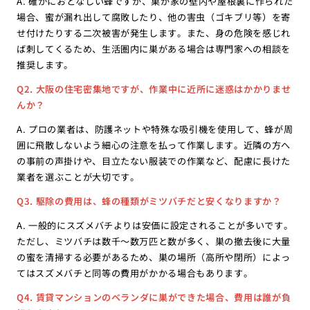
A. 確かにおとなしい蜂ですが、巣が家の壁内や屋根裏に作られた
場合、蜜が漏れ出して腐敗したり、他の害虫（ゴキブリ等）を寄
せ付けたりする二次被害が発生します。また、身の危険を感じれ
ば刺してくるため、生活圏内に巣がある場合は専門家への相談を
推奨します。
Q2. 大阪の住宅密集地ですが、作業中に近所に迷惑はかかりませ
んか？
A. プロの業者は、防護ネットや特殊な吸引機を使用して、蜂が周
囲に飛散しないよう細心の注意を払って作業します。近隣の方へ
の事前の声掛けや、目立たない服装での作業など、配慮に長けた
業者を選ぶことが大切です。
Q3. 駆除の費用は、蜂の種類がミツバチだと安くなりますか？
A. 一般的にスズメバチよりは安価に設定されることが多いです。
ただし、ミツバチは数千〜数万匹と数が多く、巣の撤去後に大量
の蜜を清掃する必要があるため、巣の場所（高所や閉所）によっ
てはスズメバチと同等の費用がかかる場合もあります。
Q4. 賃貸マンションのベランダに巣ができた場合、費用は誰が負