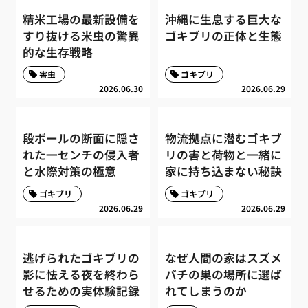
精米工場の最新設備を
沖縄に生息する巨大な
すり抜ける米虫の驚異
ゴキブリの正体と生態
的な生存戦略
害虫
ゴキブリ
2026.06.30
2026.06.29
段ボールの断面に隠さ
物流拠点に潜むゴキブ
れた一センチの侵入者
リの害と荷物と一緒に
と水際対策の極意
家に持ち込まない秘訣
ゴキブリ
ゴキブリ
2026.06.29
2026.06.29
逃げられたゴキブリの
なぜ人間の家はスズメ
影に怯える夜を終わら
バチの巣の場所に選ば
せるための実体験記録
れてしまうのか