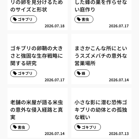
リの卵を見分けるため
した蜂の巣を作らせな
のサイズと形状
い庭作り
ゴキブリ
害虫
2026.07.18
2026.07.17
ゴキブリの卵鞘の大き
まさかこんな所にとい
さと強固な生存戦略に
うスズメバチの意外な
関する研究
営巣場所
ゴキブリ
蜂
2026.07.17
2026.07.14
老舗の米屋が語る米虫
小さな影に潜む恐怖ゴ
の意外な侵入経路と真
キブリの幼体との孤独
実
な戦い
害虫
ゴキブリ
2026.07.14
2026.07.13