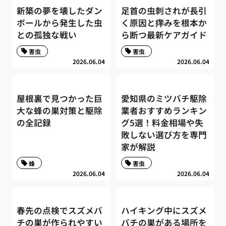
新築の夢を壊したダン
足首の虫刺されが長引
ボールから発生した虫
く原因と痒みを根本か
との孤独な戦い
ら断つ最新ケアガイド
害虫
害虫
2026.06.04
2026.06.04
屋根裏で見つかった巨
愛知県のミツバチ駆除
大な蜂の巣対策と駆除
業者おすすめランキン
の全記録
グ5選！料金相場や失
敗しない選び方を専門
家が解説
蜂
害虫
2026.06.04
2026.06.04
春先の点検でスズメバ
ハイキング中にスズメ
チの巣が作られやすい
バチの巣がある場所を