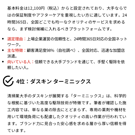
基本料金は12,100円（税込）からと設定されており、大手ならで
はの保証制度やアフターケアを重視したい方に適しています。24
時間365日、全国どこでも均一なクオリティのサービスを求める
なら、まず検討候補に入れるべきプラットフォームです。
選定理由：
上場企業運営の信頼性と、24時間365日対応の全国ネット
ワーク。
主な特徴：
顧客満足度98%（自社調べ）、全国対応、迅速な加盟店
派遣。
向いている人：
信頼できる大手ブランドを通じて、手堅く駆除を依
頼したい人。
4位：ダスキン ターミニックス
清掃業大手のダスキンが展開する「ターミニックス」は、科学的
な根拠に基づいた高度な駆除技術が特徴です。筆者が確認した施
工内容では、単なる巣の除去にとどまらず、専用の薬剤や機材を
用いて環境負荷にも配慮したクオリティの高い作業が行われてい
ます。ブランド力に見合った安心感を求める層から厚い信頼を得
ています。