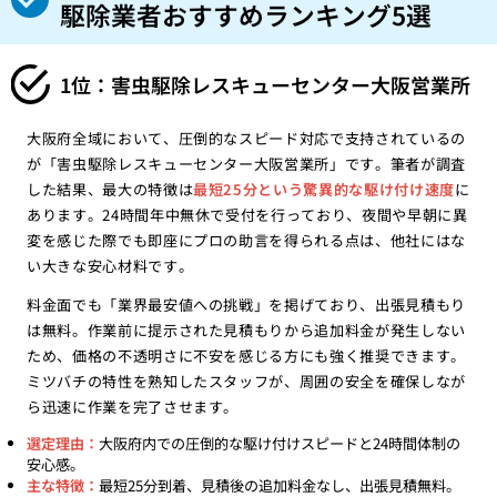
駆除業者おすすめランキング5選
1位：害虫駆除レスキューセンター大阪営業所
大阪府全域において、圧倒的なスピード対応で支持されているの
が「害虫駆除レスキューセンター大阪営業所」です。筆者が調査
した結果、最大の特徴は
最短25分という驚異的な駆け付け速度
に
あります。24時間年中無休で受付を行っており、夜間や早朝に異
変を感じた際でも即座にプロの助言を得られる点は、他社にはな
い大きな安心材料です。
料金面でも「業界最安値への挑戦」を掲げており、出張見積もり
は無料。作業前に提示された見積もりから追加料金が発生しない
ため、価格の不透明さに不安を感じる方にも強く推奨できます。
ミツバチの特性を熟知したスタッフが、周囲の安全を確保しなが
ら迅速に作業を完了させます。
選定理由：
大阪府内での圧倒的な駆け付けスピードと24時間体制の
安心感。
主な特徴：
最短25分到着、見積後の追加料金なし、出張見積無料。