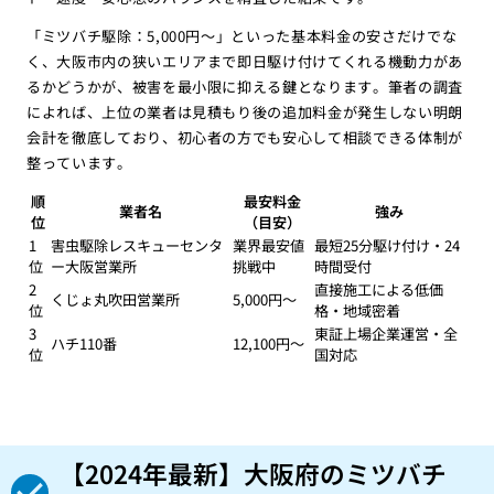
「ミツバチ駆除：5,000円〜」といった基本料金の安さだけでな
く、大阪市内の狭いエリアまで即日駆け付けてくれる機動力があ
るかどうかが、被害を最小限に抑える鍵となります。筆者の調査
によれば、上位の業者は見積もり後の追加料金が発生しない明朗
会計を徹底しており、初心者の方でも安心して相談できる体制が
整っています。
順
最安料金
業者名
強み
位
（目安）
1
害虫駆除レスキューセンタ
業界最安値
最短25分駆け付け・24
位
ー大阪営業所
挑戦中
時間受付
2
直接施工による低価
くじょ丸吹田営業所
5,000円〜
位
格・地域密着
3
東証上場企業運営・全
ハチ110番
12,100円〜
位
国対応
【2024年最新】大阪府のミツバチ