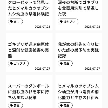
クローゼットで発見し
深夜の台所でゴキブリ
たヒメマルカツオブシ
を食器用洗剤で撃退し
ムシ幼虫の撃退体験記
た夜
害虫
ゴキブリ
2026.07.28
2026.07.28
ゴキブリが運ぶ病原体
我が家の軒先を守り抜
と深刻な健康被害の実
いた蜂の巣予防の実践
態
記録
ゴキブリ
害虫
2026.07.27
2026.07.27
スーパーのダンボール
ヒメマルカツオブシム
に潜む虫の卵を家に持
シ幼虫が持つ驚異の消
ち込まない秘策
化能力と生存の仕組み
害虫
害虫