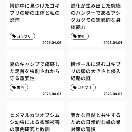
掃除中に見つけたゴキ
進化が生み出した究極
ブリの卵の正体と私の
のハンターであるアシ
恐怖
ダカグモの驚異的な身
体能力
ゴキブリ
害虫
2026.04.06
2026.04.04
夏のキャンプで痛感し
段ボールに潜むゴキブ
た足首を虫刺されから
リの卵の大きさと侵入
守る重要性
経路の謎
害虫
ゴキブリ
2026.04.03
2026.04.02
ヒメマルカツオブシム
豊かな自然と共生する
シ幼虫による衣類被害
ための日常的な蜂の巣
の事例研究と教訓
対策の習慣