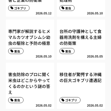
害と企業の防衛策
処理術
ゴキブリ
害虫
2026.05.12
2026.05.10
専門家が解説するヒメ
台所の守護神として食
マルカツオブシムシ幼
器用洗剤を構える主婦
虫の駆除と予防の極意
の防衛策
害虫
害虫
2026.05.10
2026.05.05
害虫防除のプロに聞く
移住者が驚愕する沖縄
米虫はどこからやって
の巨大ゴキブリ遭遇記
くるのかという謎の答
え
害虫
ゴキブリ
2026.05.02
2026.05.02