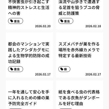
不快害虫が引き起こす
渓流や山歩きで遭遇す
精神的ストレスと生活
る足首を狙うブユの脅
への害
威と防護策
害虫
害虫
2026.02.20
2026.02.18
都会のマンションで実
スズメバチが巣を作る
践したアシダカグモに
場所を赤外線カメラで
よる生物学的防除の成
特定する最新技術
功記録
害虫
蜂
2026.02.17
2026.02.17
一年を通して安心を手
紙を食べる虫の代表格
に入れるための蜂の巣
である衣魚がダンボー
予防完全ガイド
ルを好む理由