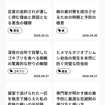
足首の虫刺されが激し
蜂の巣対策を成功させ
く痒む理由と原因とな
るための時期と予防の
る害虫の種類
極意
害虫
蜂
2026.05.01
2026.04.30
深夜の台所で目撃した
ヒメマルカツオブシム
ゴキブリを食べる蜘蛛
シ幼虫の発生を未然に
の驚異的な狩りの瞬間
防ぐ完璧な防虫術
ゴキブリ
害虫
2026.04.27
2026.04.27
寝室で逃げられた一匹
専門家が明かす蜂の巣
を執念で捕らえた私の
予防に最適な忌避剤の
孤独な戦いの全記録
選び方と使い方