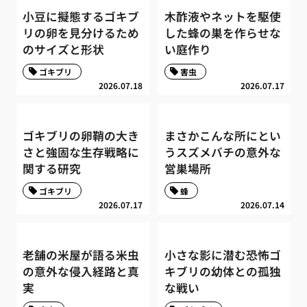
小豆に擬態するゴキブ
木酢液やネットを駆使
リの卵を見分けるため
した蜂の巣を作らせな
のサイズと形状
い庭作り
ゴキブリ
害虫
2026.07.18
2026.07.17
ゴキブリの卵鞘の大き
まさかこんな所にとい
さと強固な生存戦略に
うスズメバチの意外な
関する研究
営巣場所
ゴキブリ
蜂
2026.07.17
2026.07.14
老舗の米屋が語る米虫
小さな影に潜む恐怖ゴ
の意外な侵入経路と真
キブリの幼体との孤独
実
な戦い