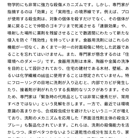
物学的にも非常に強力な殺傷メカニズムです。しかし、専門家が
指摘するのは「効果」と「実用性」の境界線です。例えば、プロ
が使用する殺虫剤は、対象の個体を殺すだけでなく、その個体が
巣に戻ることで仲間のゴキブリまで死滅させる「連鎖効果」や、
噴射した場所に薬剤を残留させることで数週間にわたって新たな
侵入を防ぐ「残効性」を持っています。食器用洗剤にはこれらの
機能が一切なく、あくまで一対一の対面殺傷に特化した武器であ
ることを忘れてはいけません。また、専門家が懸念するのは「住
環境へのダメージ」です。食器用洗剤は本来、陶器や金属の洗浄
を目的として設計されており、住宅の建材である木材、壁紙、あ
るいは化学繊維の絨毯に使用することは想定されていません。特
にフローリングの目地に洗剤が入り込むと、内部でカビが発生し
たり、接着剤が剥がれたりする長期的なリスクがあります。その
ため、専門家は「緊急時の代用品としては非常に優秀だが、常用
すべきではない」という見解を示します。一方で、最近では環境
意識の高まりから、合成殺虫成分を避けたいというニーズが増え
ており、洗剤のメカニズムを応用した「界面活性剤主体の殺虫ス
プレー」も製品化されています。これらは、洗剤の殺傷能力を活
かしつつ、床がベタつかないように速乾性の成分を加えたり、家