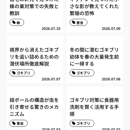
蜂の巣対策での失敗と
さな影が教えてくれた
教訓
繁殖の恐怖
蜂
害虫
2026.07.10
2026.07.09
視界から消えたゴキブ
冬の間に潜むゴキブリ
リを追い詰めるための
幼体を春の大量発生前
潜伏場所徹底解説
に一掃する
ゴキブリ
ゴキブリ
2026.07.07
2026.07.06
段ボールの構造が虫を
ゴキブリ対策に食器用
引き寄せる驚きのメカ
洗剤を賢く活用する手
ニズム
順
害虫
ゴキブリ
2026.07.03
2026.07.02