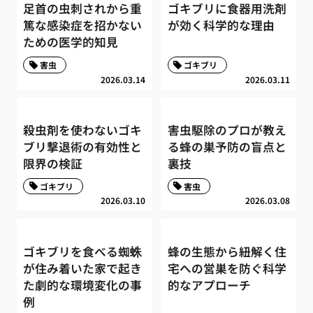
足首の虫刺されから重
ゴキブリに食器用洗剤
篤な感染症を招かない
が効く科学的な理由
ための医学的知見
害虫
ゴキブリ
2026.03.14
2026.03.11
殺虫剤を使わないゴキ
害虫駆除のプロが教え
ブリ撃退術の有効性と
る蜂の巣予防の盲点と
限界の検証
裏技
ゴキブリ
害虫
2026.03.10
2026.03.08
ゴキブリを食べる蜘蛛
蜂の生態から紐解く住
が住み着いた家で起き
宅への営巣を防ぐ科学
た劇的な環境変化の事
的なアプローチ
例