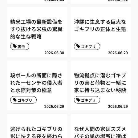
精米工場の最新設備を
沖縄に生息する巨大な
すり抜ける米虫の驚異
ゴキブリの正体と生態
的な生存戦略
害虫
ゴキブリ
2026.06.30
2026.06.29
段ボールの断面に隠さ
物流拠点に潜むゴキブ
れた一センチの侵入者
リの害と荷物と一緒に
と水際対策の極意
家に持ち込まない秘訣
ゴキブリ
ゴキブリ
2026.06.29
2026.06.29
逃げられたゴキブリの
なぜ人間の家はスズメ
影に怯える夜を終わら
バチの巣の場所に選ば