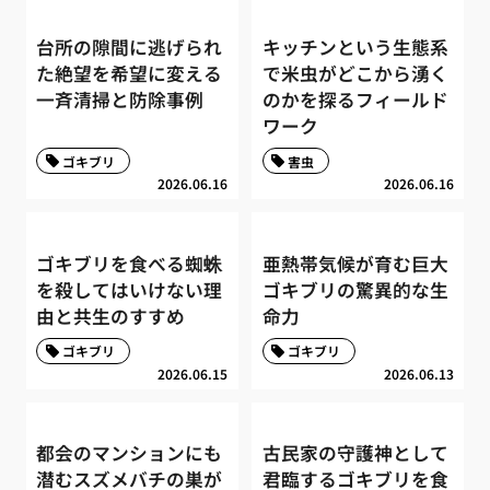
台所の隙間に逃げられ
キッチンという生態系
た絶望を希望に変える
で米虫がどこから湧く
一斉清掃と防除事例
のかを探るフィールド
ワーク
ゴキブリ
害虫
2026.06.16
2026.06.16
ゴキブリを食べる蜘蛛
亜熱帯気候が育む巨大
を殺してはいけない理
ゴキブリの驚異的な生
由と共生のすすめ
命力
ゴキブリ
ゴキブリ
2026.06.15
2026.06.13
都会のマンションにも
古民家の守護神として
潜むスズメバチの巣が
君臨するゴキブリを食