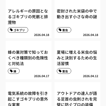
アレルギーの原因とな
密封された米袋の中で
るゴキブリの死骸と排
動き出す小さな命の謎
泄物
ゴキブリ
害虫
2026.04.18
2026.04.18
蜂の巣対策で知ってお
夏場に増える米虫の悩
くべき種類別の危険性
みと決別するための生
と対処法
活習慣
蜂
害虫
2026.04.17
2026.04.12
電気系統の故障を引き
アウトドアの達人が語
起こすゴキブリの意外
る足首の虫刺されを完
な実害
璧に防ぐプロの装備