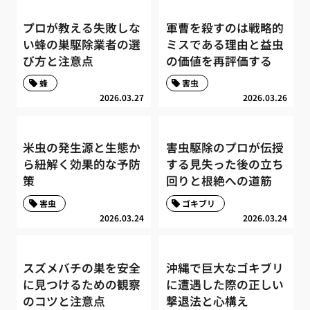
プロが教える失敗しな
軍曹を殺すのは戦略的
い蜂の巣駆除業者の選
ミスである理由と益虫
び方と注意点
の価値を再評価する
蜂
害虫
2026.03.27
2026.03.26
米虫の発生源と生態か
害虫駆除のプロが伝授
ら紐解く効果的な予防
する見失った後の立ち
策
回りと根絶への道筋
害虫
ゴキブリ
2026.03.24
2026.03.24
スズメバチの巣を安全
沖縄で巨大なゴキブリ
に見つけるための観察
に遭遇した際の正しい
のコツと注意点
撃退法と心構え