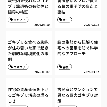
殺虫剤を使わないゴキ
害虫駆除のプロが教え
ブリ撃退術の有効性と
る蜂の巣予防の盲点と
限界の検証
裏技
ゴキブリ
害虫
2026.03.10
2026.03.08
ゴキブリを食べる蜘蛛
蜂の生態から紐解く住
が住み着いた家で起き
宅への営巣を防ぐ科学
た劇的な環境変化の事
的なアプローチ
例
ゴキブリ
害虫
2026.03.07
2026.03.07
住宅の資産価値を下げ
古民家とマンションで
るゴキブリ汚染の恐ろ
異なる巨大ゴキブリ対
しさ
策