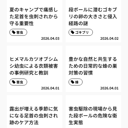
夏のキャンプで痛感し
段ボールに潜むゴキブ
た足首を虫刺されから
リの卵の大きさと侵入
守る重要性
経路の謎
害虫
ゴキブリ
2026.04.03
2026.04.02
ヒメマルカツオブシム
豊かな自然と共生する
シ幼虫による衣類被害
ための日常的な蜂の巣
の事例研究と教訓
対策の習慣
害虫
蜂
2026.04.01
2026.04.01
露出が増える季節に気
害虫駆除の現場から見
になる足首の虫刺され
た段ボールの危険な衛
跡のケア方法
生実態