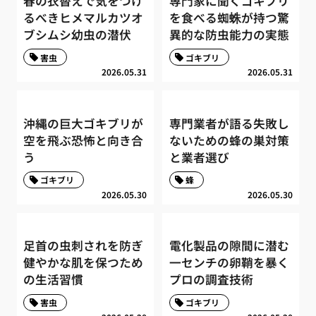
春の衣替えで気をつけ
専門家に聞くゴキブリ
るべきヒメマルカツオ
を食べる蜘蛛が持つ驚
ブシムシ幼虫の潜伏
異的な防虫能力の実態
害虫
ゴキブリ
2026.05.31
2026.05.31
沖縄の巨大ゴキブリが
専門業者が語る失敗し
空を飛ぶ恐怖と向き合
ないための蜂の巣対策
う
と業者選び
ゴキブリ
蜂
2026.05.30
2026.05.30
足首の虫刺されを防ぎ
電化製品の隙間に潜む
健やかな肌を保つため
一センチの卵鞘を暴く
の生活習慣
プロの調査技術
害虫
ゴキブリ