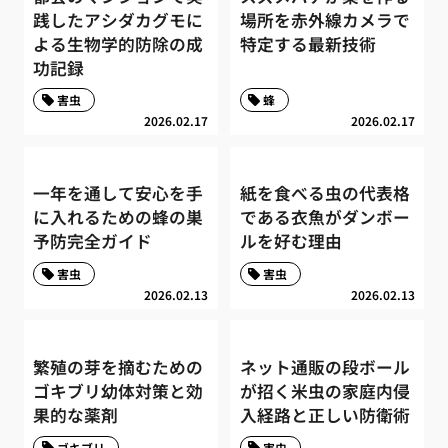
践したアシダカグモに
場所を赤外線カメラで
よる生物学的防除の成
特定する最新技術
功記録
害虫
蜂
2026.02.17
2026.02.17
一年を通して安心を手
紙を食べる虫の代表格
に入れるための蜂の巣
である衣魚がダンボー
予防完全ガイド
ルを好む理由
害虫
害虫
2026.02.13
2026.02.13
繁殖の芽を摘むための
ネット通販の段ボール
ゴキブリ幼体対策と効
が招く米虫の家庭内侵
果的な薬剤
入経路と正しい防衛術
ゴキブリ
害虫