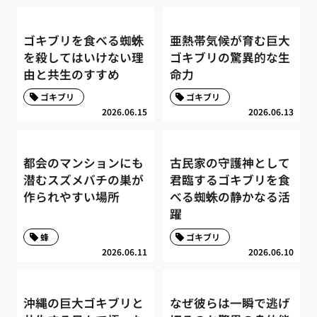
ゴキブリを食べる蜘蛛
亜熱帯気候が育む巨大
を殺してはいけない理
ゴキブリの驚異的な生
由と共生のすすめ
命力
ゴキブリ
ゴキブリ
2026.06.15
2026.06.13
都会のマンションにも
古民家の守護神として
潜むスズメバチの巣が
君臨するゴキブリを食
作られやすい場所
べる蜘蛛の静かなる活
躍
蜂
ゴキブリ
2026.06.11
2026.06.10
沖縄の巨大ゴキブリと
なぜ彼らは一瞬で逃げ