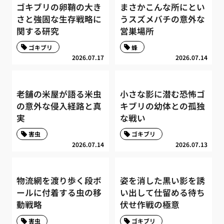
ゴキブリの卵鞘の大き
まさかこんな所にとい
さと強固な生存戦略に
うスズメバチの意外な
関する研究
営巣場所
ゴキブリ
蜂
2026.07.17
2026.07.14
老舗の米屋が語る米虫
小さな影に潜む恐怖ゴ
の意外な侵入経路と真
キブリの幼体との孤独
実
な戦い
害虫
ゴキブリ
2026.07.14
2026.07.13
物流網を渡り歩く段ボ
姿を消した黒い影を誘
ールに付着する虫の移
い出して仕留める待ち
動戦略
伏せ作戦の極意
害虫
ゴキブリ