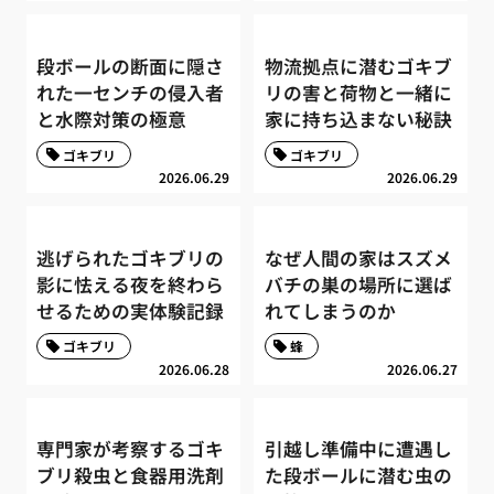
段ボールの断面に隠さ
物流拠点に潜むゴキブ
れた一センチの侵入者
リの害と荷物と一緒に
と水際対策の極意
家に持ち込まない秘訣
ゴキブリ
ゴキブリ
2026.06.29
2026.06.29
逃げられたゴキブリの
なぜ人間の家はスズメ
影に怯える夜を終わら
バチの巣の場所に選ば
せるための実体験記録
れてしまうのか
ゴキブリ
蜂
2026.06.28
2026.06.27
専門家が考察するゴキ
引越し準備中に遭遇し
ブリ殺虫と食器用洗剤
た段ボールに潜む虫の