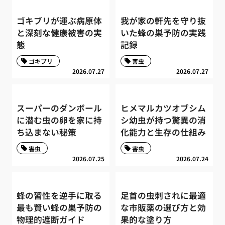
ゴキブリが運ぶ病原体
我が家の軒先を守り抜
と深刻な健康被害の実
いた蜂の巣予防の実践
態
記録
ゴキブリ
害虫
2026.07.27
2026.07.27
スーパーのダンボール
ヒメマルカツオブシム
に潜む虫の卵を家に持
シ幼虫が持つ驚異の消
ち込まない秘策
化能力と生存の仕組み
害虫
害虫
2026.07.25
2026.07.24
蜂の習性を逆手に取る
足首の虫刺されに最適
最も賢い蜂の巣予防の
な市販薬の選び方と効
物理的遮断ガイド
果的な塗り方