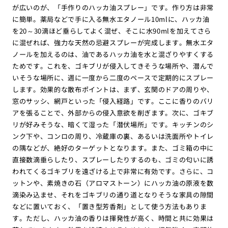
が広いのが、「手作りのハッカ油スプレー」です。作り方は非常
に簡単。薬局などで手に入る無水エタノール10mlに、ハッカ油
を20～30滴ほど垂らしてよく混ぜ、そこに水90mlを加えてさら
に混ぜれば、強力な天然の忌避スプレーが完成します。無水エタ
ノールを加えるのは、油であるハッカ油を水と混ざりやすくする
ためです。これを、ゴキブリが侵入してきそうな場所や、潜んで
いそうな場所に、週に一度から二度のペースで定期的にスプレー
します。効果的な散布ポイントは、まず、玄関のドアの周りや、
窓のサッシ、網戸といった「侵入経路」です。ここに香りのバリ
アを張ることで、外部からの侵入意欲を削ぎます。次に、ゴキブ
リが好みそうな、暗くて湿った「潜伏場所」です。キッチンのシ
ンク下や、コンロの周り、冷蔵庫の裏、あるいは洗面所やトイレ
の隅などが、絶好のターゲットとなります。また、ゴミ箱の中に
直接数滴垂らしたり、スプレーしたりするのも、ゴミの匂いに誘
われてくるゴキブリを遠ざける上で非常に有効です。さらに、コ
ットンや、素焼きの石（アロマストーン）にハッカ油の原液を数
滴染み込ませ、それをゴキブリの通り道となりそうな家具の隙間
などに置いておく、「置き型芳香剤」として使う方法もありま
す。ただし、ハッカ油の香りは揮発性が高く、時間と共に効果は