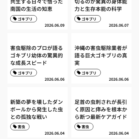
共生する日々で悟った
切るのか驚異の身体能
南国の生活の知恵
力と生存本能の科学
ゴキブリ
ゴキブリ
2026.06.09
2026.06.07
害虫駆除のプロが語る
沖縄の害虫駆除業者が
ゴキブリ幼体の驚異的
語る巨大ゴキブリの真
な成長スピード
実
ゴキブリ
ゴキブリ
2026.06.06
2026.06.06
新築の夢を壊したダン
足首の虫刺されが長引
ボールから発生した虫
く原因と痒みを根本か
との孤独な戦い
ら断つ最新ケアガイド
害虫
害虫
2026.06.04
2026.06.04