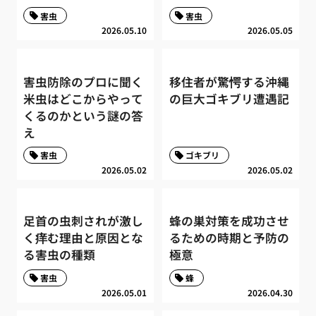
害虫
害虫
2026.05.10
2026.05.05
害虫防除のプロに聞く
移住者が驚愕する沖縄
米虫はどこからやって
の巨大ゴキブリ遭遇記
くるのかという謎の答
え
害虫
ゴキブリ
2026.05.02
2026.05.02
足首の虫刺されが激し
蜂の巣対策を成功させ
く痒む理由と原因とな
るための時期と予防の
る害虫の種類
極意
害虫
蜂
2026.05.01
2026.04.30