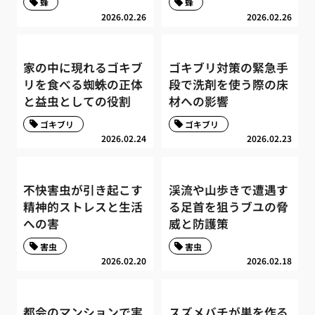
蜂
蜂
2026.02.26
2026.02.26
家の中に現れるゴキブ
ゴキブリ対策の緊急手
リを食べる蜘蛛の正体
段で洗剤を使う際の床
と益虫としての役割
材への影響
ゴキブリ
ゴキブリ
2026.02.24
2026.02.23
不快害虫が引き起こす
渓流や山歩きで遭遇す
精神的ストレスと生活
る足首を狙うブユの脅
への害
威と防護策
害虫
害虫
2026.02.20
2026.02.18
都会のマンションで実
スズメバチが巣を作る