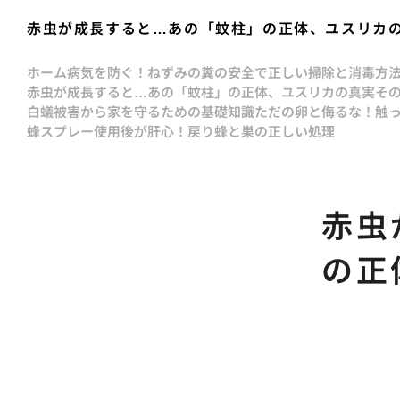
赤虫が成長すると…あの「蚊柱」の正体、ユスリカ
ホーム
病気を防ぐ！ねずみの糞の安全で正しい掃除と消毒方
赤虫が成長すると…あの「蚊柱」の正体、ユスリカの真実
そ
白蟻被害から家を守るための基礎知識
ただの卵と侮るな！触
蜂スプレー使用後が肝心！戻り蜂と巣の正しい処理
赤虫
の正