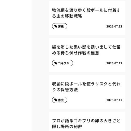
物流網を渡り歩く段ボールに付着す
る虫の移動戦略
害虫
2026.07.12
姿を消した黒い影を誘い出して仕留
める待ち伏せ作戦の極意
ゴキブリ
2026.07.12
収納に段ボールを使うリスクと代わ
りの保管方法
害虫
2026.07.12
プロが語るゴキブリの卵の大きさと
隠し場所の秘密