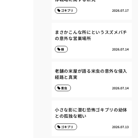
ゴキブリ
2026.07.17
まさかこんな所にというスズメバチ
の意外な営巣場所
蜂
2026.07.14
老舗の米屋が語る米虫の意外な侵入
経路と真実
害虫
2026.07.14
小さな影に潜む恐怖ゴキブリの幼体
との孤独な戦い
ゴキブリ
2026.07.13