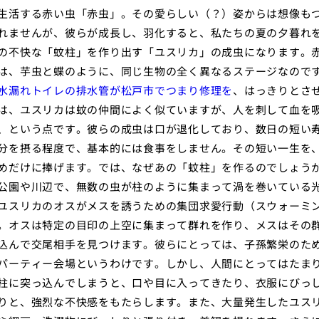
生活する赤い虫「赤虫」。その愛らしい（？）姿からは想像も
れませんが、彼らが成長し、羽化すると、私たちの夏の夕暮れ
の不快な「蚊柱」を作り出す「ユスリカ」の成虫になります。
は、芋虫と蝶のように、同じ生物の全く異なるステージなので
水漏れトイレの排水管が松戸市でつまり修理を
、はっきりとさ
は、ユスリカは蚊の仲間によく似ていますが、人を刺して血を
、という点です。彼らの成虫は口が退化しており、数日の短い
分を摂る程度で、基本的には食事をしません。その短い一生を
めだけに捧げます。では、なぜあの「蚊柱」を作るのでしょう
公園や川辺で、無数の虫が柱のように集まって渦を巻いている
ユスリカのオスがメスを誘うための集団求愛行動（スウォーミ
。オスは特定の目印の上空に集まって群れを作り、メスはその
込んで交尾相手を見つけます。彼らにとっては、子孫繁栄のた
パーティー会場というわけです。しかし、人間にとってはたま
柱に突っ込んでしまうと、口や目に入ってきたり、衣服にびっ
りと、強烈な不快感をもたらします。また、大量発生したユス