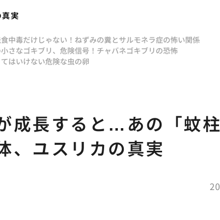
の真実
法
食中毒だけじゃない！ねずみの糞とサルモネラ症の怖い関係
の小さなゴキブリ、危険信号！チャバネゴキブリの恐怖
ってはいけない危険な虫の卵
が成長すると…あの「蚊
体、ユスリカの真実
20