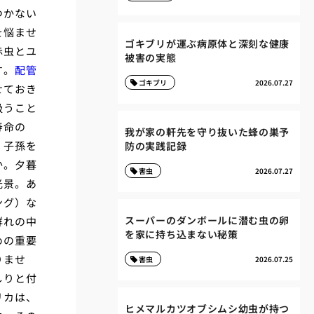
つかない
を悩ませ
ゴキブリが運ぶ病原体と深刻な健康
赤虫とユ
被害の実態
す。
配管
ゴキブリ
2026.07.27
せておき
吸うこと
寿命の
我が家の軒先を守り抜いた蜂の巣予
、子孫を
防の実践記録
か。夕暮
害虫
2026.07.27
光景。あ
ング）な
スーパーのダンボールに潜む虫の卵
群れの中
を家に持ち込まない秘策
めの重要
りませ
害虫
2026.07.25
しりと付
リカは、
ヒメマルカツオブシムシ幼虫が持つ