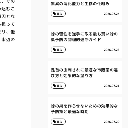
に、その
驚異の消化能力と生存の仕組み
い込むこ
害虫
2026.07.24
原因とな
も担って
モリ、他
蜂の習性を逆手に取る最も賢い蜂の
、水辺の
巣予防の物理的遮断ガイド
害虫
2026.07.23
足首の虫刺されに最適な市販薬の選
び方と効果的な塗り方
害虫
2026.07.21
蜂の巣を作らせないための効果的な
予防策と最適な時期
害虫
2026.07.20