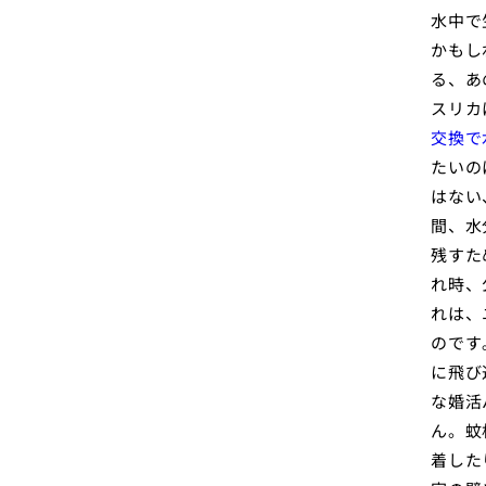
水中で
かもし
る、あ
スリカ
交換で
たいの
はない
間、水
残すた
れ時、
れは、
のです
に飛び
な婚活
ん。蚊
着した