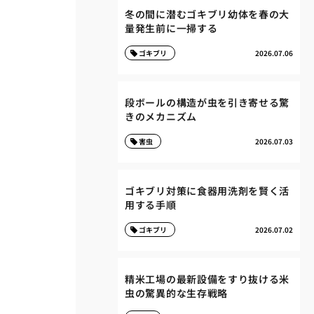
冬の間に潜むゴキブリ幼体を春の大
量発生前に一掃する
ゴキブリ
2026.07.06
段ボールの構造が虫を引き寄せる驚
きのメカニズム
害虫
2026.07.03
ゴキブリ対策に食器用洗剤を賢く活
用する手順
ゴキブリ
2026.07.02
精米工場の最新設備をすり抜ける米
虫の驚異的な生存戦略