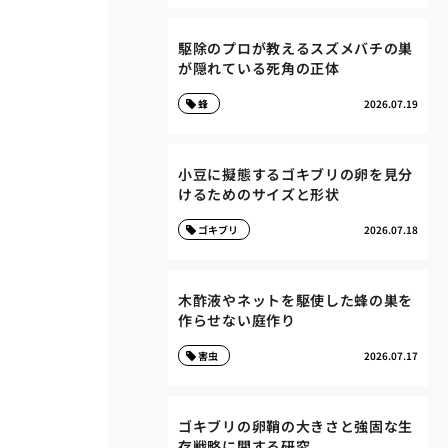
駆除のプロが教えるスズメバチの巣
が隠れている死角の正体
蜂
2026.07.19
小豆に擬態するゴキブリの卵を見分
けるためのサイズと形状
ゴキブリ
2026.07.18
木酢液やネットを駆使した蜂の巣を
作らせない庭作り
害虫
2026.07.17
ゴキブリの卵鞘の大きさと強固な生
存戦略に関する研究