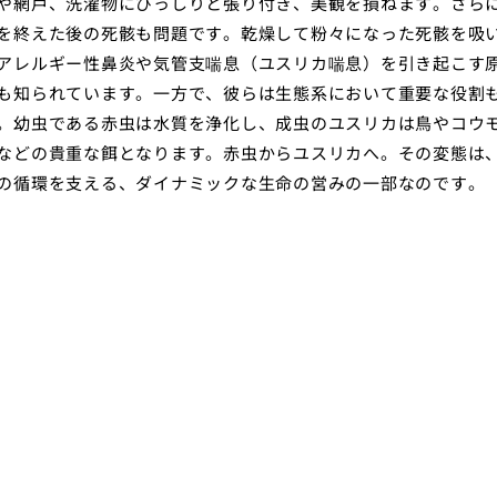
や網戸、洗濯物にびっしりと張り付き、美観を損ねます。さら
を終えた後の死骸も問題です。乾燥して粉々になった死骸を吸
アレルギー性鼻炎や気管支喘息（ユスリカ喘息）を引き起こす
も知られています。一方で、彼らは生態系において重要な役割
。幼虫である赤虫は水質を浄化し、成虫のユスリカは鳥やコウ
などの貴重な餌となります。赤虫からユスリカへ。その変態は
の循環を支える、ダイナミックな生命の営みの一部なのです。