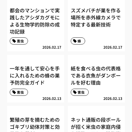
都会のマンションで実
スズメバチが巣を作る
践したアシダカグモに
場所を赤外線カメラで
よる生物学的防除の成
特定する最新技術
功記録
害虫
蜂
2026.02.17
2026.02.17
一年を通して安心を手
紙を食べる虫の代表格
に入れるための蜂の巣
である衣魚がダンボー
予防完全ガイド
ルを好む理由
害虫
害虫
2026.02.13
2026.02.13
繁殖の芽を摘むための
ネット通販の段ボール
ゴキブリ幼体対策と効
が招く米虫の家庭内侵