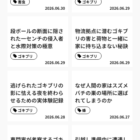
害虫
ゴキブリ
2026.06.30
2026.06.29
段ボールの断面に隠さ
物流拠点に潜むゴキブ
れた一センチの侵入者
リの害と荷物と一緒に
と水際対策の極意
家に持ち込まない秘訣
ゴキブリ
ゴキブリ
2026.06.29
2026.06.29
逃げられたゴキブリの
なぜ人間の家はスズメ
影に怯える夜を終わら
バチの巣の場所に選ば
せるための実体験記録
れてしまうのか
ゴキブリ
蜂
2026.06.28
2026.06.27
専門家が考察するゴキ
引越し準備中に遭遇し