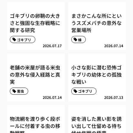
ゴキブリの卵鞘の大き
まさかこんな所にとい
さと強固な生存戦略に
うスズメバチの意外な
関する研究
営巣場所
ゴキブリ
蜂
2026.07.17
2026.07.14
老舗の米屋が語る米虫
小さな影に潜む恐怖ゴ
の意外な侵入経路と真
キブリの幼体との孤独
実
な戦い
害虫
ゴキブリ
2026.07.14
2026.07.13
物流網を渡り歩く段ボ
姿を消した黒い影を誘
ールに付着する虫の移
い出して仕留める待ち