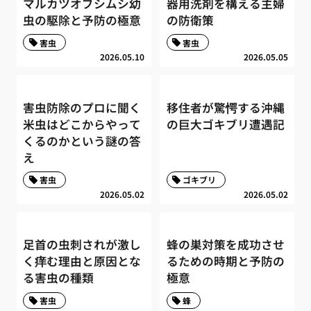
マルカツオブシムシ幼
器用洗剤を構える主婦
虫の駆除と予防の極意
の防衛策
害虫
害虫
2026.05.10
2026.05.05
害虫防除のプロに聞く
移住者が驚愕する沖縄
米虫はどこからやって
の巨大ゴキブリ遭遇記
くるのかという謎の答
え
害虫
ゴキブリ
2026.05.02
2026.05.02
足首の虫刺されが激し
蜂の巣対策を成功させ
く痒む理由と原因とな
るための時期と予防の
る害虫の種類
極意
害虫
蜂