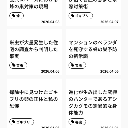
蜂の巣対策の現場
際対策術
蜂
ゴキブリ
2026.04.08
2026.04.07
米虫が大量発生した住
マンションのベランダ
宅の調査から判明した
を死守する蜂の巣予防
事実
の新常識
害虫
害虫
2026.04.06
2026.04.06
掃除中に見つけたゴキ
進化が生み出した究極
ブリの卵の正体と私の
のハンターであるアシ
恐怖
ダカグモの驚異的な身
体能力
ゴキブリ
害虫
2026.04.06
2026.04.04