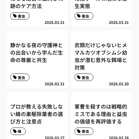
跡のケア方法
生実態
害虫
害虫
2026.03.31
2026.03.31
静かなる夜の守護神と
衣類だけじゃないヒメ
の出会いから学んだ生
マルカツオブシムシ幼
命の尊厳と共生
虫が潜む意外な餌場と
対策
害虫
害虫
2026.03.31
2026.03.30
プロが教える失敗しな
軍曹を殺すのは戦略的
い蜂の巣駆除業者の選
ミスである理由と益虫
び方と注意点
の価値を再評価する
蜂
害虫
2026.03.27
2026.03.26