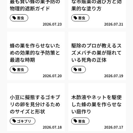
最も賢い蜂の巣予防の
な市販薬の選び方と効
物理的遮断ガイド
果的な塗り方
害虫
害虫
2026.07.23
2026.07.21
蜂の巣を作らせないた
駆除のプロが教えるス
めの効果的な予防策と
ズメバチの巣が隠れて
最適な時期
いる死角の正体
害虫
蜂
2026.07.20
2026.07.19
小豆に擬態するゴキブ
木酢液やネットを駆使
リの卵を見分けるため
した蜂の巣を作らせな
のサイズと形状
い庭作り
ゴキブリ
害虫
2026.07.18
2026.07.17