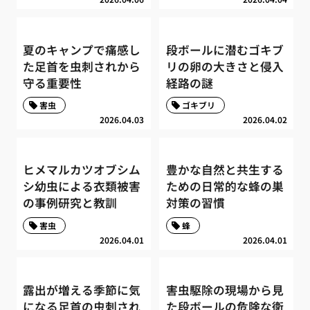
夏のキャンプで痛感し
段ボールに潜むゴキブ
た足首を虫刺されから
リの卵の大きさと侵入
守る重要性
経路の謎
害虫
ゴキブリ
2026.04.03
2026.04.02
ヒメマルカツオブシム
豊かな自然と共生する
シ幼虫による衣類被害
ための日常的な蜂の巣
の事例研究と教訓
対策の習慣
害虫
蜂
2026.04.01
2026.04.01
露出が増える季節に気
害虫駆除の現場から見
になる足首の虫刺され
た段ボールの危険な衛