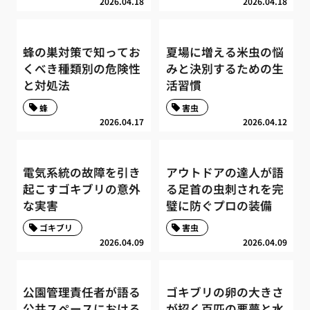
2026.04.18
2026.04.18
蜂の巣対策で知ってお
夏場に増える米虫の悩
くべき種類別の危険性
みと決別するための生
と対処法
活習慣
蜂
害虫
2026.04.17
2026.04.12
電気系統の故障を引き
アウトドアの達人が語
起こすゴキブリの意外
る足首の虫刺されを完
な実害
璧に防ぐプロの装備
ゴキブリ
害虫
2026.04.09
2026.04.09
公園管理責任者が語る
ゴキブリの卵の大きさ
公共スペースにおける
が招く百匹の悪夢と水