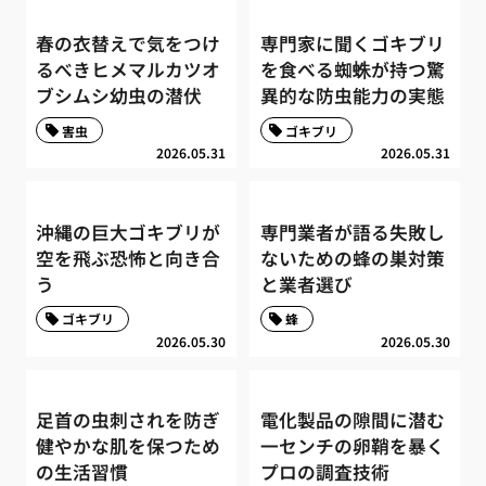
春の衣替えで気をつけ
専門家に聞くゴキブリ
るべきヒメマルカツオ
を食べる蜘蛛が持つ驚
ブシムシ幼虫の潜伏
異的な防虫能力の実態
害虫
ゴキブリ
2026.05.31
2026.05.31
沖縄の巨大ゴキブリが
専門業者が語る失敗し
空を飛ぶ恐怖と向き合
ないための蜂の巣対策
う
と業者選び
ゴキブリ
蜂
2026.05.30
2026.05.30
足首の虫刺されを防ぎ
電化製品の隙間に潜む
健やかな肌を保つため
一センチの卵鞘を暴く
の生活習慣
プロの調査技術