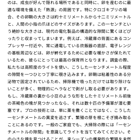
のは、成虫が好んで隠れる場所であると同時に、卵を産むのに最
適な環境を備えた「熱源」の周囲です。特にクロゴキブリの場
合、その卵鞘の大きさは約十ミリメートルから十二ミリメートル
と、人間の小指の爪ほどのサイズがあります。この一センチとい
う絶妙な大きさは、現代の電化製品の構造的な隙間に驚くほどぴ
ったりと収まってしまいます。例えば、冷蔵庫の背面にあるコン
プレッサー付近や、常に通電している炊飯器の底部、電子レンジ
の基板周辺などは、卵が孵化するために必要な暖かさが保たれて
いるため、彼らにとっては最高の保育所となります。調査の際、
私たちは高照度のライトを使い、こうした一センチメートル程度
の隙間を一つひとつ丁寧に覗き込みます。卵鞘は粘着性のある分
泌物で固定されているため、掃除機で吸っただけでは取り除けな
いことが多く、物理的にヘラなどで剥がし取る必要があります。
もし、冷蔵庫の裏から小豆のような形をした十ミリメートル前後
の茶褐色の塊が見つかったなら、それは数十匹の予備軍が潜む要
塞です。プロの技術とは、単に薬を撒くことではなく、こうした
一センチメートルの異変を逃さず、繁殖の芽を根こそぎ摘み取る
ことにあるのです。一般のご家庭でも、大掃除の際には「一セン
チメートルの隙間」を意識してライトを当ててみてください。そ
の小さな塊を見つけることが、来シーズンの爆発的な繁殖を未然