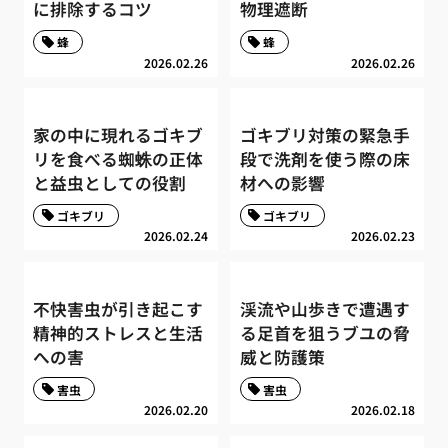
に排除するコツ
物理遮断
蜂
蜂
2026.02.26
2026.02.26
家の中に現れるゴキブ
ゴキブリ対策の緊急手
リを食べる蜘蛛の正体
段で洗剤を使う際の床
と益虫としての役割
材への影響
ゴキブリ
ゴキブリ
2026.02.24
2026.02.23
不快害虫が引き起こす
渓流や山歩きで遭遇す
精神的ストレスと生活
る足首を狙うブユの脅
への害
威と防護策
害虫
害虫
2026.02.20
2026.02.18