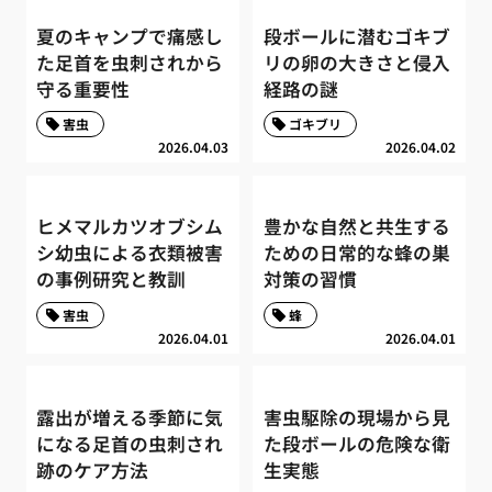
夏のキャンプで痛感し
段ボールに潜むゴキブ
た足首を虫刺されから
リの卵の大きさと侵入
守る重要性
経路の謎
害虫
ゴキブリ
2026.04.03
2026.04.02
ヒメマルカツオブシム
豊かな自然と共生する
シ幼虫による衣類被害
ための日常的な蜂の巣
の事例研究と教訓
対策の習慣
害虫
蜂
2026.04.01
2026.04.01
露出が増える季節に気
害虫駆除の現場から見
になる足首の虫刺され
た段ボールの危険な衛
跡のケア方法
生実態