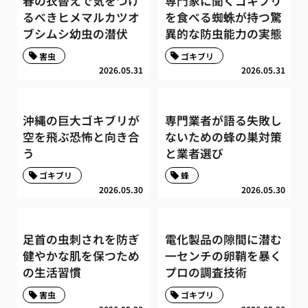
春の衣替えで気をつけ
専門家に聞くゴキブリ
るべきヒメマルカツオ
を食べる蜘蛛が持つ驚
ブシムシ幼虫の潜伏
異的な防虫能力の実態
害虫
ゴキブリ
2026.05.31
2026.05.31
沖縄の巨大ゴキブリが
専門業者が語る失敗し
空を飛ぶ恐怖と向き合
ないための蜂の巣対策
う
と業者選び
ゴキブリ
蜂
2026.05.30
2026.05.30
足首の虫刺されを防ぎ
電化製品の隙間に潜む
健やかな肌を保つため
一センチの卵鞘を暴く
の生活習慣
プロの調査技術
害虫
ゴキブリ