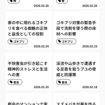
蜂
蜂
2026.02.26
2026.02.26
家の中に現れるゴキブ
ゴキブリ対策の緊急手
リを食べる蜘蛛の正体
段で洗剤を使う際の床
と益虫としての役割
材への影響
ゴキブリ
ゴキブリ
2026.02.24
2026.02.23
不快害虫が引き起こす
渓流や山歩きで遭遇す
精神的ストレスと生活
る足首を狙うブユの脅
への害
威と防護策
害虫
害虫
2026.02.20
2026.02.18
都会のマンションで実
スズメバチが巣を作る