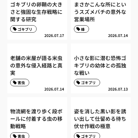
ゴキブリの卵鞘の大き
まさかこんな所にとい
さと強固な生存戦略に
うスズメバチの意外な
関する研究
営巣場所
ゴキブリ
蜂
2026.07.17
2026.07.14
老舗の米屋が語る米虫
小さな影に潜む恐怖ゴ
の意外な侵入経路と真
キブリの幼体との孤独
実
な戦い
害虫
ゴキブリ
2026.07.14
2026.07.13
物流網を渡り歩く段ボ
姿を消した黒い影を誘
ールに付着する虫の移
い出して仕留める待ち
動戦略
伏せ作戦の極意
害虫
ゴキブリ