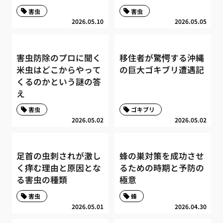
害虫
害虫
2026.05.10
2026.05.05
害虫防除のプロに聞く
移住者が驚愕する沖縄
米虫はどこからやって
の巨大ゴキブリ遭遇記
くるのかという謎の答
え
害虫
ゴキブリ
2026.05.02
2026.05.02
足首の虫刺されが激し
蜂の巣対策を成功させ
く痒む理由と原因とな
るための時期と予防の
る害虫の種類
極意
害虫
蜂
2026.05.01
2026.04.30