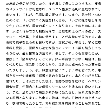
た皮膚の炎症が長引いたり、掻き壊して傷つけたりすると、皮膚
のメラノサイトが刺激され、メラニン色素が過剰に生成されてし
まいます。これが、色素沈着の正体です。つまり、跡を残さない
ためには、「いかに早く炎症を抑えるか」「いかに掻き壊しを防
ぐか」の二点が、最大のポイントとなります。そのためには、ま
ず、水ぶくれができた初期段階で、炎症を抑える作用の強い「ス
テロイド外用薬」を適切に使用することが非常に効果的です。市
販薬で様子を見るのも良いですが、症状が強い場合は、早めに皮
膚科を受診し、医師から適切な強さのステロイド薬を処方しても
らうのが、最も確実な方法です。そして、何よりも重要なのが、
徹底して「掻かない」ことです。痒みが我慢できない場合は、掻
く代わりに、保冷剤で冷やしたり、痒み止め成分の入った薬を塗
ったりしましょう。夜、無意識に掻いてしまうのを防ぐため、患
部をガーゼや絆創膏で保護するのも有効です。水ぶくれが自然に
破れたり、しぼんだりした後は、傷跡の修復を助ける「ヘパリン
類似物質」が配合された保湿クリームなどを塗るのも良いでしょ
う。また、治りかけの患部が紫外線に当たると、色素沈着が濃く
なる原因となります。外出する際は、患部に日焼け止めを塗った
り、衣服で覆ったりして、紫外線対策を徹底することも忘れては