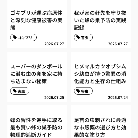
ゴキブリが運ぶ病原体
我が家の軒先を守り抜
と深刻な健康被害の実
いた蜂の巣予防の実践
態
記録
ゴキブリ
害虫
2026.07.27
2026.07.27
スーパーのダンボール
ヒメマルカツオブシム
に潜む虫の卵を家に持
シ幼虫が持つ驚異の消
ち込まない秘策
化能力と生存の仕組み
害虫
害虫
2026.07.25
2026.07.24
蜂の習性を逆手に取る
足首の虫刺されに最適
最も賢い蜂の巣予防の
な市販薬の選び方と効
物理的遮断ガイド
果的な塗り方