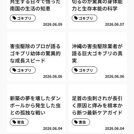
共生する日々で悟った
切るのか驚異の身体能
南国の生活の知恵
力と生存本能の科学
ゴキブリ
ゴキブリ
2026.06.09
2026.06.07
害虫駆除のプロが語る
沖縄の害虫駆除業者が
ゴキブリ幼体の驚異的
語る巨大ゴキブリの真
な成長スピード
実
ゴキブリ
ゴキブリ
2026.06.06
2026.06.06
新築の夢を壊したダン
足首の虫刺されが長引
ボールから発生した虫
く原因と痒みを根本か
との孤独な戦い
ら断つ最新ケアガイド
害虫
害虫
2026.06.04
2026.06.04