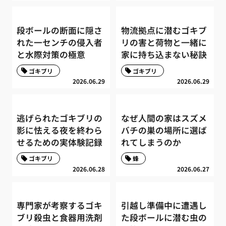
段ボールの断面に隠さ
物流拠点に潜むゴキブ
れた一センチの侵入者
リの害と荷物と一緒に
と水際対策の極意
家に持ち込まない秘訣
ゴキブリ
ゴキブリ
2026.06.29
2026.06.29
逃げられたゴキブリの
なぜ人間の家はスズメ
影に怯える夜を終わら
バチの巣の場所に選ば
せるための実体験記録
れてしまうのか
ゴキブリ
蜂
2026.06.28
2026.06.27
専門家が考察するゴキ
引越し準備中に遭遇し
ブリ殺虫と食器用洗剤
た段ボールに潜む虫の