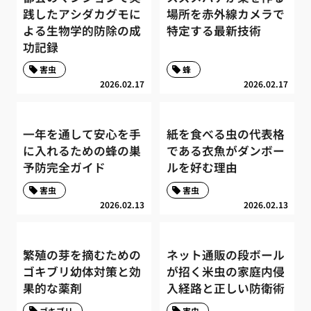
践したアシダカグモに
場所を赤外線カメラで
よる生物学的防除の成
特定する最新技術
功記録
害虫
蜂
2026.02.17
2026.02.17
一年を通して安心を手
紙を食べる虫の代表格
に入れるための蜂の巣
である衣魚がダンボー
予防完全ガイド
ルを好む理由
害虫
害虫
2026.02.13
2026.02.13
繁殖の芽を摘むための
ネット通販の段ボール
ゴキブリ幼体対策と効
が招く米虫の家庭内侵
果的な薬剤
入経路と正しい防衛術
ゴキブリ
害虫