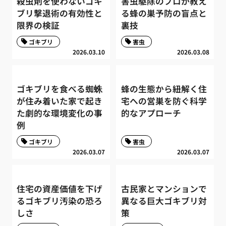
殺虫剤を使わないゴキ
害虫駆除のプロが教え
ブリ撃退術の有効性と
る蜂の巣予防の盲点と
限界の検証
裏技
ゴキブリ
害虫
2026.03.10
2026.03.08
ゴキブリを食べる蜘蛛
蜂の生態から紐解く住
が住み着いた家で起き
宅への営巣を防ぐ科学
た劇的な環境変化の事
的なアプローチ
例
ゴキブリ
害虫
2026.03.07
2026.03.07
住宅の資産価値を下げ
古民家とマンションで
るゴキブリ汚染の恐ろ
異なる巨大ゴキブリ対
しさ
策