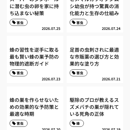
に潜む虫の卵を家に持
シ幼虫が持つ驚異の消
ち込まない秘策
化能力と生存の仕組み
害虫
害虫
2026.07.25
2026.07.24
蜂の習性を逆手に取る
足首の虫刺されに最適
最も賢い蜂の巣予防の
な市販薬の選び方と効
物理的遮断ガイド
果的な塗り方
害虫
害虫
2026.07.23
2026.07.21
蜂の巣を作らせないた
駆除のプロが教えるス
めの効果的な予防策と
ズメバチの巣が隠れて
最適な時期
いる死角の正体
害虫
蜂
2026.07.20
2026.07.19