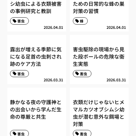
シ幼虫による衣類被害
ための日常的な蜂の巣
の事例研究と教訓
対策の習慣
害虫
蜂
2026.04.01
2026.04.01
露出が増える季節に気
害虫駆除の現場から見
になる足首の虫刺され
た段ボールの危険な衛
跡のケア方法
生実態
害虫
害虫
2026.03.31
2026.03.31
静かなる夜の守護神と
衣類だけじゃないヒメ
の出会いから学んだ生
マルカツオブシムシ幼
命の尊厳と共生
虫が潜む意外な餌場と
対策
害虫
害虫