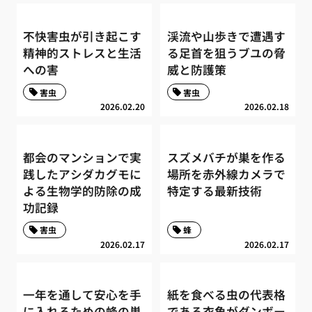
不快害虫が引き起こす
渓流や山歩きで遭遇す
精神的ストレスと生活
る足首を狙うブユの脅
への害
威と防護策
害虫
害虫
2026.02.20
2026.02.18
都会のマンションで実
スズメバチが巣を作る
践したアシダカグモに
場所を赤外線カメラで
よる生物学的防除の成
特定する最新技術
功記録
害虫
蜂
2026.02.17
2026.02.17
一年を通して安心を手
紙を食べる虫の代表格
に入れるための蜂の巣
である衣魚がダンボー