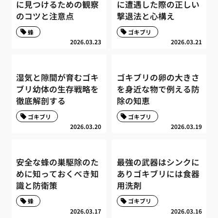
に見つけるための観察
に遭遇した際の正しい
のコツと注意点
撃退法と心構え
蜂
ゴキブリ
2026.03.23
2026.03.21
湿気と隙間が育むゴキ
ゴキブリの卵の大きさ
ブリ幼体の生存戦略を
を身近な物で例える防
徹底解剖する
除の知恵
ゴキブリ
ゴキブリ
2026.03.20
2026.03.19
安全な蜂の巣駆除のた
最強の武器はシンクに
めに知っておくべき知
ありゴキブリには食器
識と防衛策
用洗剤
蜂
ゴキブリ
2026.03.17
2026.03.16