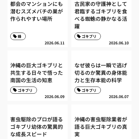
都会のマンションにも
古民家の守護神として
潜むスズメバチの巣が
君臨するゴキブリを食
作られやすい場所
べる蜘蛛の静かなる活
躍
蜂
ゴキブリ
2026.06.11
2026.06.10
沖縄の巨大ゴキブリと
なぜ彼らは一瞬で逃げ
共生する日々で悟った
切るのか驚異の身体能
南国の生活の知恵
力と生存本能の科学
ゴキブリ
ゴキブリ
2026.06.09
2026.06.07
害虫駆除のプロが語る
沖縄の害虫駆除業者が
ゴキブリ幼体の驚異的
語る巨大ゴキブリの真
な成長スピード
実