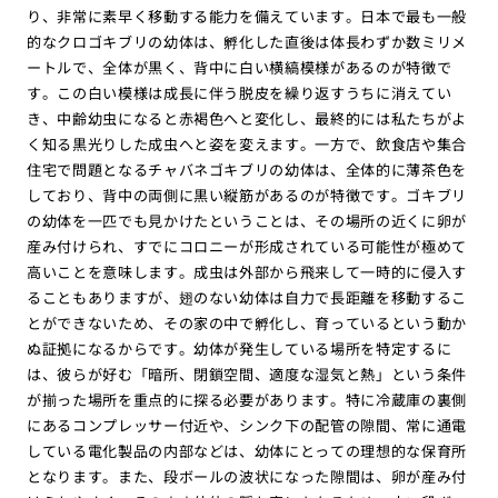
り、非常に素早く移動する能力を備えています。日本で最も一般
的なクロゴキブリの幼体は、孵化した直後は体長わずか数ミリメ
ートルで、全体が黒く、背中に白い横縞模様があるのが特徴で
す。この白い模様は成長に伴う脱皮を繰り返すうちに消えてい
き、中齢幼虫になると赤褐色へと変化し、最終的には私たちがよ
く知る黒光りした成虫へと姿を変えます。一方で、飲食店や集合
住宅で問題となるチャバネゴキブリの幼体は、全体的に薄茶色を
しており、背中の両側に黒い縦筋があるのが特徴です。ゴキブリ
の幼体を一匹でも見かけたということは、その場所の近くに卵が
産み付けられ、すでにコロニーが形成されている可能性が極めて
高いことを意味します。成虫は外部から飛来して一時的に侵入す
ることもありますが、翅のない幼体は自力で長距離を移動するこ
とができないため、その家の中で孵化し、育っているという動か
ぬ証拠になるからです。幼体が発生している場所を特定するに
は、彼らが好む「暗所、閉鎖空間、適度な湿気と熱」という条件
が揃った場所を重点的に探る必要があります。特に冷蔵庫の裏側
にあるコンプレッサー付近や、シンク下の配管の隙間、常に通電
している電化製品の内部などは、幼体にとっての理想的な保育所
となります。また、段ボールの波状になった隙間は、卵が産み付