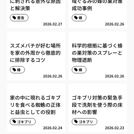
に刺される意外な原因
域ぐるみの蜂の巣対策
と解決策
成功事例
害虫
蜂
2026.02.27
2026.02.26
スズメバチが好む場所
科学的根拠に基づく蜂
を家の外周から徹底的
の巣対策のスプレーと
に排除するコツ
物理遮断
蜂
蜂
2026.02.26
2026.02.26
家の中に現れるゴキブ
ゴキブリ対策の緊急手
リを食べる蜘蛛の正体
段で洗剤を使う際の床
と益虫としての役割
材への影響
ゴキブリ
ゴキブリ
2026.02.24
2026.02.23