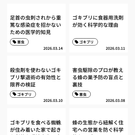
足首の虫刺されから重
ゴキブリに食器用洗剤
篤な感染症を招かない
が効く科学的な理由
ための医学的知見
害虫
ゴキブリ
2026.03.14
2026.03.11
殺虫剤を使わないゴキ
害虫駆除のプロが教え
ブリ撃退術の有効性と
る蜂の巣予防の盲点と
限界の検証
裏技
ゴキブリ
害虫
2026.03.10
2026.03.08
ゴキブリを食べる蜘蛛
蜂の生態から紐解く住
が住み着いた家で起き
宅への営巣を防ぐ科学