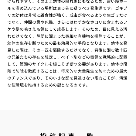
けられやすく、そのまま幼体の隠れ家にもなるため、古い段ボー
ルを溜め込んでいる場所は真っ先に疑うべき発生源です。ゴキブ
リの幼体は非常に雑食性が強く、成虫が食べるような生ゴミだけ
でなく、仲間の糞や死骸、さらにはわずかなホコリに含まれるフ
ケや髪の毛さえも餌にして成長します。そのため、目に見える汚
れだけでなく、隙間に溜まった微細な有機物を排除することが、
幼体の生存を断つための最も効果的な手段となります。幼体を発
見した際は、その一匹を駆除するだけでなく、背後に潜む数十匹
の兄弟たちの存在を想定し、ベイト剤などの毒餌を戦略的に配置
して、繁殖のサイクルを根こそぎ断つ必要があります。幼体の段
階で防除を徹底することは、将来的な大量発生を防ぐための最大
のチャンスであり、その小さな影を見逃さない眼力こそが、清潔
な住環境を維持するための鍵となるのです。
投稿記事一覧