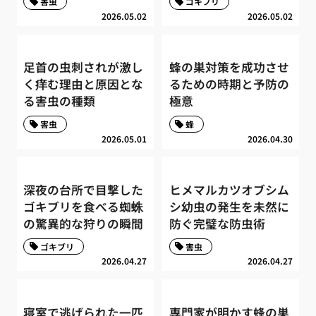
害虫
ゴキブリ
2026.05.02
2026.05.02
足首の虫刺されが激し
蜂の巣対策を成功させ
く痒む理由と原因とな
るための時期と予防の
る害虫の種類
極意
害虫
蜂
2026.05.01
2026.04.30
深夜の台所で目撃した
ヒメマルカツオブシム
ゴキブリを食べる蜘蛛
シ幼虫の発生を未然に
の驚異的な狩りの瞬間
防ぐ完璧な防虫術
ゴキブリ
害虫
2026.04.27
2026.04.27
寝室で逃げられた一匹
専門家が明かす蜂の巣