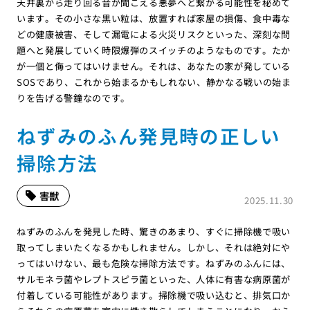
天井裏から走り回る音が聞こえる悪夢へと繋がる可能性を秘めて
います。その小さな黒い粒は、放置すれば家屋の損傷、食中毒な
どの健康被害、そして漏電による火災リスクといった、深刻な問
題へと発展していく時限爆弾のスイッチのようなものです。たか
が一個と侮ってはいけません。それは、あなたの家が発している
SOSであり、これから始まるかもしれない、静かなる戦いの始ま
りを告げる警鐘なのです。
ねずみのふん発見時の正しい
掃除方法
害獣
2025.11.30
ねずみのふんを発見した時、驚きのあまり、すぐに掃除機で吸い
取ってしまいたくなるかもしれません。しかし、それは絶対にや
ってはいけない、最も危険な掃除方法です。ねずみのふんには、
サルモネラ菌やレプトスピラ菌といった、人体に有害な病原菌が
付着している可能性があります。掃除機で吸い込むと、排気口か