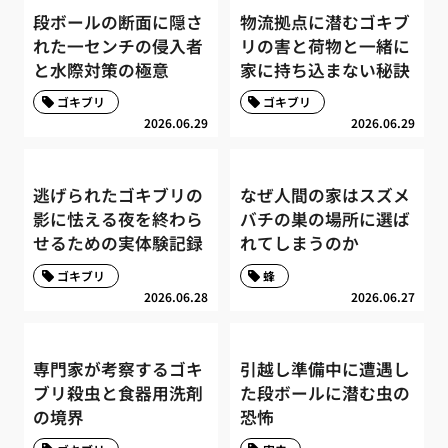
段ボールの断面に隠さ
物流拠点に潜むゴキブ
れた一センチの侵入者
リの害と荷物と一緒に
と水際対策の極意
家に持ち込まない秘訣
ゴキブリ
ゴキブリ
2026.06.29
2026.06.29
逃げられたゴキブリの
なぜ人間の家はスズメ
影に怯える夜を終わら
バチの巣の場所に選ば
せるための実体験記録
れてしまうのか
ゴキブリ
蜂
2026.06.28
2026.06.27
専門家が考察するゴキ
引越し準備中に遭遇し
ブリ殺虫と食器用洗剤
た段ボールに潜む虫の
の境界
恐怖