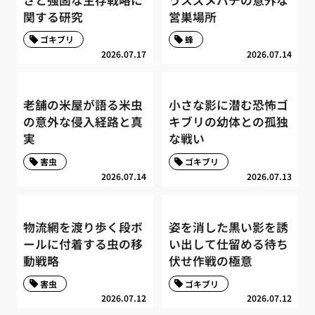
関する研究
営巣場所
ゴキブリ
蜂
2026.07.17
2026.07.14
老舗の米屋が語る米虫
小さな影に潜む恐怖ゴ
の意外な侵入経路と真
キブリの幼体との孤独
実
な戦い
害虫
ゴキブリ
2026.07.14
2026.07.13
物流網を渡り歩く段ボ
姿を消した黒い影を誘
ールに付着する虫の移
い出して仕留める待ち
動戦略
伏せ作戦の極意
害虫
ゴキブリ
2026.07.12
2026.07.12