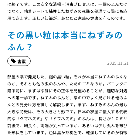
は終了です。この安全な清掃・消毒プロセスは、一個のふんだけ
でなく、粘着シートで捕獲したねずみの死骸を処理する際にも応
用できます。正しい知識が、あなたと家族の健康を守るのです。
その黒い粒は本当にねずみの
ふん？
害獣
2025.11.21
部屋の隅で発見した、謎の黒い粒。それが本当にねずみのふんな
のか、それとも他の虫のふんや、ただのゴミなのか。パニックに
陥る前に、まずは冷静にその正体を見極めることが、適切な対処
への第一歩です。ねずみのふんと、家の中でよく見かける他のふ
んとの見分け方を詳しく解説します。まず、ねずみのふんの最も
大きな特徴は、その大きさと形です。日本の家屋に侵入する代表
的な「クマネズミ」や「ドブネズミ」のふんは、長さが１０ミリ
前後で、細長く、両端が尖っているか、あるいは少し丸みを帯び
た形状をしています。色は黒か茶褐色で、乾燥しているのが特徴