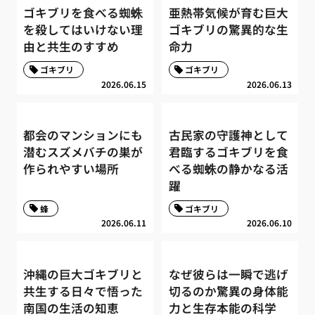
ゴキブリを食べる蜘蛛
亜熱帯気候が育む巨大
を殺してはいけない理
ゴキブリの驚異的な生
由と共生のすすめ
命力
ゴキブリ
ゴキブリ
2026.06.15
2026.06.13
都会のマンションにも
古民家の守護神として
潜むスズメバチの巣が
君臨するゴキブリを食
作られやすい場所
べる蜘蛛の静かなる活
躍
蜂
ゴキブリ
2026.06.11
2026.06.10
沖縄の巨大ゴキブリと
なぜ彼らは一瞬で逃げ
共生する日々で悟った
切るのか驚異の身体能
南国の生活の知恵
力と生存本能の科学