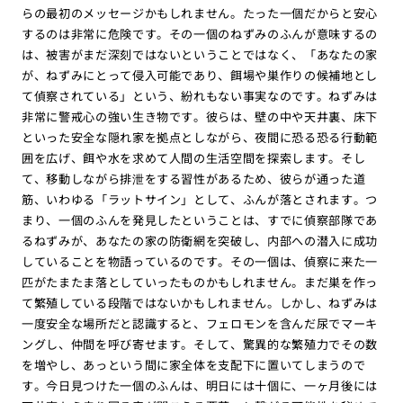
らの最初のメッセージかもしれません。たった一個だからと安心
するのは非常に危険です。その一個のねずみのふんが意味するの
は、被害がまだ深刻ではないということではなく、「あなたの家
が、ねずみにとって侵入可能であり、餌場や巣作りの候補地とし
て偵察されている」という、紛れもない事実なのです。ねずみは
非常に警戒心の強い生き物です。彼らは、壁の中や天井裏、床下
といった安全な隠れ家を拠点としながら、夜間に恐る恐る行動範
囲を広げ、餌や水を求めて人間の生活空間を探索します。そし
て、移動しながら排泄をする習性があるため、彼らが通った道
筋、いわゆる「ラットサイン」として、ふんが落とされます。つ
まり、一個のふんを発見したということは、すでに偵察部隊であ
るねずみが、あなたの家の防衛網を突破し、内部への潜入に成功
していることを物語っているのです。その一個は、偵察に来た一
匹がたまたま落としていったものかもしれません。まだ巣を作っ
て繁殖している段階ではないかもしれません。しかし、ねずみは
一度安全な場所だと認識すると、フェロモンを含んだ尿でマーキ
ングし、仲間を呼び寄せます。そして、驚異的な繁殖力でその数
を増やし、あっという間に家全体を支配下に置いてしまうので
す。今日見つけた一個のふんは、明日には十個に、一ヶ月後には