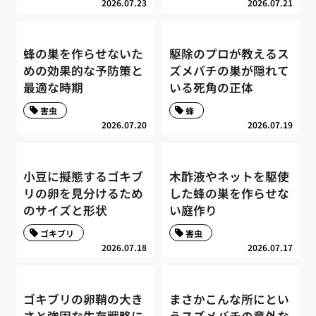
2026.07.23
2026.07.21
蜂の巣を作らせないた
駆除のプロが教えるス
めの効果的な予防策と
ズメバチの巣が隠れて
最適な時期
いる死角の正体
害虫
蜂
2026.07.20
2026.07.19
小豆に擬態するゴキブ
木酢液やネットを駆使
リの卵を見分けるため
した蜂の巣を作らせな
のサイズと形状
い庭作り
ゴキブリ
害虫
2026.07.18
2026.07.17
ゴキブリの卵鞘の大き
まさかこんな所にとい
さと強固な生存戦略に
うスズメバチの意外な