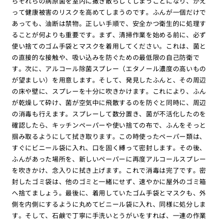
らそれらの病原菌を室内に撒き散らしてしまうことになり、かえ
って健康被害のリスクを高めてしまうのです。ふんが一個だけで
あっても、油断は禁物。正しい手順で、安全かつ衛生的に処理す
ることが何よりも重要です。まず、清掃作業を始める前に、必ず
使い捨てのゴム手袋とマスクを着用してください。これは、菌と
の直接的な接触や、吸い込みを防ぐための最低限の自己防衛で
す。次に、アルコール除菌スプレー（エタノール濃度の高いもの
が望ましい）を用意します。そして、発見したふんと、その周辺
の床や壁に、スプレーを十分に吹きかけます。これにより、ふん
が乾燥して砕け、菌が空気中に飛散するのを防ぐと同時に、周辺
の消毒も行えます。スプレーして数分置き、菌が不活化したのを
確認したら、キッチンペーパーや使い捨ての布で、ふんをそっと
掴み取るようにして拭き取ります。この時使ったペーパー類は、
すぐにビニール袋に入れ、口を固く縛って密封します。その後、
ふんがあった場所を、新しいペーパーに再度アルコールスプレー
を吹きかけ、念入りに拭き上げます。これで消毒は完了です。密
封したゴミ袋は、他のゴミと一緒にせず、速やかに屋外のゴミ箱
へ捨てましょう。最後に、着用していたゴム手袋とマスクも、外
側を内側にするように丸めてビニール袋に入れ、同様に処分しま
す。そして、石鹸で丁寧に手洗いとうがいをすれば、一連の作業