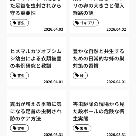
た足首を虫刺されから
リの卵の大きさと侵入
守る重要性
経路の謎
害虫
ゴキブリ
2026.04.03
2026.04.02
ヒメマルカツオブシム
豊かな自然と共生する
シ幼虫による衣類被害
ための日常的な蜂の巣
の事例研究と教訓
対策の習慣
害虫
蜂
2026.04.01
2026.04.01
露出が増える季節に気
害虫駆除の現場から見
になる足首の虫刺され
た段ボールの危険な衛
跡のケア方法
生実態
害虫
害虫
2026.03.31
2026.03.31