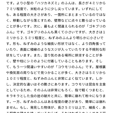
です。より小型の「ハツカネズミ」のふんは、長さが４ミリから
７ミリ程度で、米粒のように少し尖っています。いずれにして
も、ある程度の大きさがあり、一箇所にまとまっているのではな
く、移動しながら落とすため、壁際などに点々と散らばっている
ことが多いです。次に、最もよく間違えられるのが「ゴキブリの
ふん」です。ゴキブリのふんも黒くて小さいですが、大きさは１
ミリから２.５ミリ程度と、ねずみのふんより明らかに小さいで
す。形も、ねずみのような細長い形状ではなく、より四角張って
いたり、表面に稜線のようなスジが入っていたりする不規則な形
状をしています。また、湿り気のある場所に排泄することが多
く、壁や柱にシミのように付着していることもあります。そし
て、もう一つ間違いやすいのが「コウモリのふん」です。屋根裏
や換気扇の周りなどで見つかることが多く、大きさは５ミリから
１０ミリ程度と、ねずみのふんと非常によく似ています。しか
し、決定的な違いはその脆さにあります。コウモリは昆虫を主食
としているため、そのふんは非常にもろく、指で軽くつまむと、
キラキラとした虫の翅の破片と共に、簡単に崩れて粉々になりま
す。一方、ねずみのふんはある程度の硬さがあり、簡単には崩れ
ません。もし、発見した物体が、長さ５ミリ以上で、細長く、あ