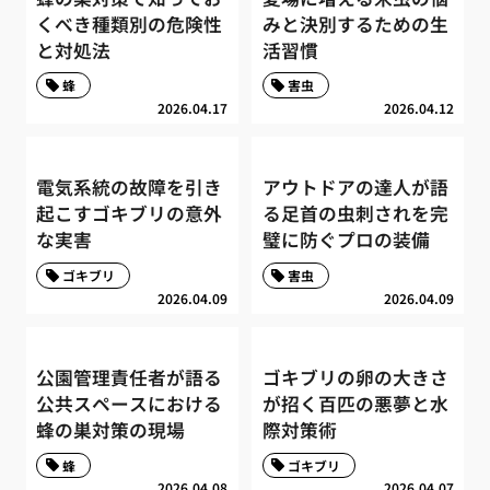
くべき種類別の危険性
みと決別するための生
と対処法
活習慣
蜂
害虫
2026.04.17
2026.04.12
電気系統の故障を引き
アウトドアの達人が語
起こすゴキブリの意外
る足首の虫刺されを完
な実害
璧に防ぐプロの装備
ゴキブリ
害虫
2026.04.09
2026.04.09
公園管理責任者が語る
ゴキブリの卵の大きさ
公共スペースにおける
が招く百匹の悪夢と水
蜂の巣対策の現場
際対策術
蜂
ゴキブリ
2026.04.08
2026.04.07