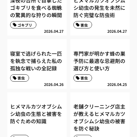
深夜の台所で目撃した
ヒメマルカツオブシム
ゴキブリを食べる蜘蛛
シ幼虫の発生を未然に
の驚異的な狩りの瞬間
防ぐ完璧な防虫術
ゴキブリ
害虫
2026.04.27
2026.04.27
寝室で逃げられた一匹
専門家が明かす蜂の巣
を執念で捕らえた私の
予防に最適な忌避剤の
孤独な戦いの全記録
選び方と使い方
害虫
害虫
2026.04.26
2026.04.25
ヒメマルカツオブシム
老舗クリーニング店主
シ幼虫の生態と被害を
が教えるヒメマルカツ
防ぐための知識
オブシムシ幼虫の被害
を防ぐ秘訣