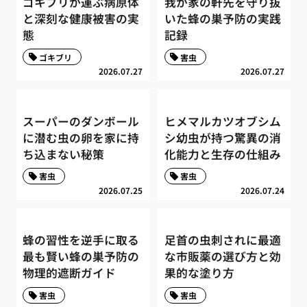
ゴキブリが運ぶ病原体
我が家の軒先を守り抜
と深刻な健康被害の実
いた蜂の巣予防の実践
態
記録
ゴキブリ
害虫
2026.07.27
2026.07.27
スーパーのダンボール
ヒメマルカツオブシム
に潜む虫の卵を家に持
シ幼虫が持つ驚異の消
ち込まない秘策
化能力と生存の仕組み
害虫
害虫
2026.07.25
2026.07.24
蜂の習性を逆手に取る
足首の虫刺されに最適
最も賢い蜂の巣予防の
な市販薬の選び方と効
物理的遮断ガイド
果的な塗り方
害虫
害虫