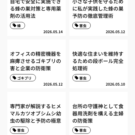
自宅で安全に実施でき
小さな子供を守るため
る蜂の巣対策と専用薬
に私が実践した蜂の巣
剤の活用法
予防の徹底管理術
蜂
害虫
2026.05.14
2026.05.12
オフィスの精密機器を
快適な住まいを維持す
麻痺させるゴキブリの
るための段ボール完全
害と企業の防衛策
処理術
ゴキブリ
害虫
2026.05.12
2026.05.10
専門家が解説するヒメ
台所の守護神として食
マルカツオブシムシ幼
器用洗剤を構える主婦
虫の駆除と予防の極意
の防衛策
害虫
害虫