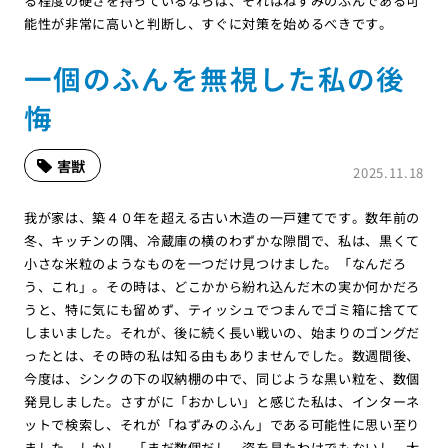
る程度の硬さを持っているならば、それはねずみのふんである可
能性が非常に高いと判断し、すぐに対策を始めるべきです。
一個のふんを無視した私の後
悔
害獣
2025.11.18
我が家は、築４０年を超える古い木造の一戸建てです。数年前の
冬、キッチンの隅、冷蔵庫の横のわずかな隙間で、私は、黒くて
小さな米粒のようなものを一つだけ見つけました。「なんだろ
う、これ」。その時は、どこかから紛れ込んだ木の実か何かだろ
うと、特に気にも留めず、ティッシュでつまんでゴミ箱に捨てて
しまいました。それが、後に続く長い戦いの、始まりのゴングだ
ったとは、その時の私は知る由もありませんでした。数週間後、
今度は、シンクの下の収納棚の中で、同じような黒い粒を、数個
発見しました。さすがに「おかしい」と感じた私は、インターネ
ットで検索し、それが「ねずみのふん」である可能性に思い至り
ました。しかし、「まだ数個だし、姿を見たわけでもないし、大