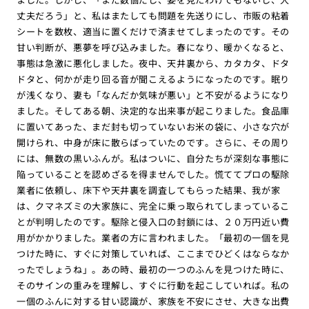
丈夫だろう」と、私はまたしても問題を先送りにし、市販の粘着
シートを数枚、適当に置くだけで済ませてしまったのです。その
甘い判断が、悪夢を呼び込みました。春になり、暖かくなると、
事態は急激に悪化しました。夜中、天井裏から、カタカタ、ドタ
ドタと、何かが走り回る音が聞こえるようになったのです。眠り
が浅くなり、妻も「なんだか気味が悪い」と不安がるようになり
ました。そしてある朝、決定的な出来事が起こりました。食品庫
に置いてあった、まだ封も切っていないお米の袋に、小さな穴が
開けられ、中身が床に散らばっていたのです。さらに、その周り
には、無数の黒いふんが。私はついに、自分たちが深刻な事態に
陥っていることを認めざるを得ませんでした。慌ててプロの駆除
業者に依頼し、床下や天井裏を調査してもらった結果、我が家
は、クマネズミの大家族に、完全に乗っ取られてしまっているこ
とが判明したのです。駆除と侵入口の封鎖には、２０万円近い費
用がかかりました。業者の方に言われました。「最初の一個を見
つけた時に、すぐに対策していれば、ここまでひどくはならなか
ったでしょうね」。あの時、最初の一つのふんを見つけた時に、
そのサインの重みを理解し、すぐに行動を起こしていれば。私の
一個のふんに対する甘い認識が、家族を不安にさせ、大きな出費