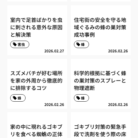
室内で足首ばかりを虫
住宅街の安全を守る地
に刺される意外な原因
域ぐるみの蜂の巣対策
と解決策
成功事例
害虫
蜂
2026.02.27
2026.02.26
スズメバチが好む場所
科学的根拠に基づく蜂
を家の外周から徹底的
の巣対策のスプレーと
に排除するコツ
物理遮断
蜂
蜂
2026.02.26
2026.02.26
家の中に現れるゴキブ
ゴキブリ対策の緊急手
リを食べる蜘蛛の正体
段で洗剤を使う際の床