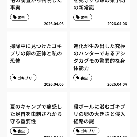
宅の調査から判明した
を死守する蜂の巣予防
事実
の新常識
害虫
害虫
2026.04.06
2026.04.06
掃除中に見つけたゴキ
進化が生み出した究極
ブリの卵の正体と私の
のハンターであるアシ
恐怖
ダカグモの驚異的な身
体能力
ゴキブリ
害虫
2026.04.06
2026.04.04
夏のキャンプで痛感し
段ボールに潜むゴキブ
た足首を虫刺されから
リの卵の大きさと侵入
守る重要性
経路の謎
害虫
ゴキブリ