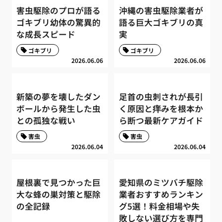
害虫駆除のプロが語る
沖縄の害虫駆除業者が
ゴキブリ幼体の驚異的
語る巨大ゴキブリの真
な成長スピード
実
ゴキブリ
ゴキブリ
2026.06.06
2026.06.06
新築の夢を壊したダン
足首の虫刺されが長引
ボールから発生した虫
く原因と痒みを根本か
との孤独な戦い
ら断つ最新ケアガイド
害虫
害虫
2026.06.04
2026.06.04
屋根裏で見つかった巨
愛知県のミツバチ駆除
大な蜂の巣対策と駆除
業者おすすめランキン
の全記録
グ5選！料金相場や失
敗しない選び方を専門