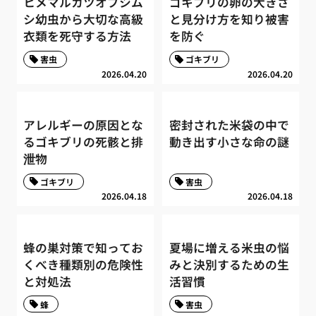
ヒメマルカツオブシム
ゴキブリの卵の大きさ
シ幼虫から大切な高級
と見分け方を知り被害
衣類を死守する方法
を防ぐ
害虫
ゴキブリ
2026.04.20
2026.04.20
アレルギーの原因とな
密封された米袋の中で
るゴキブリの死骸と排
動き出す小さな命の謎
泄物
ゴキブリ
害虫
2026.04.18
2026.04.18
蜂の巣対策で知ってお
夏場に増える米虫の悩
くべき種類別の危険性
みと決別するための生
と対処法
活習慣
蜂
害虫