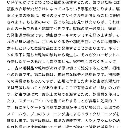
い時間をかけてじわじわと繊維を破壊するため、気づいた時には
複数の衣類が穴だらけになっているという事態が起こります。駆
除と予防の極意は、彼らのライフサイクルを断ち切ることに集約
されます。もし家の中で一匹でも幼虫を見つけたならば、それは
氷山の一角であると認識すべきです。駆除の第一段階は、徹底し
た発生源の特定です。幼虫はウールやカシミヤを好みますが、そ
れらが無い場合は、古いぬいぐるみや羽毛布団、さらには鰹節や
煮干しといった乾燥食品にまで発生することがあります。キッチ
ンの床下に落ちた乾物の破片から発生し、それがクローゼットへ
移動したケースも珍しくありません。家中をくまなくチェック
し、古い毛製品や乾物があれば思い切って処分することが、根絶
への近道です。第二段階は、物理的な除去と熱処理です。掃除機
での清掃はもちろんですが、衣類に付着した卵や幼虫は洗濯だけ
では死滅しないことがあります。ここで有効なのが「熱」の力で
す。幼虫や卵は六十度以上の熱で死滅するため、乾燥機を使用し
たり、スチームアイロンを当てたりすることが非常に効果的で
す。特にデリケートな素材で乾燥機が使えない場合は、低温での
スチームや、プロのクリーニング店によるドライクリーニングを
推奨します。第三段階は、環境の改変です。カツオブシムシの幼
虫は乾燥には比較的強いですが、湿気が多いと活動が活発化しま