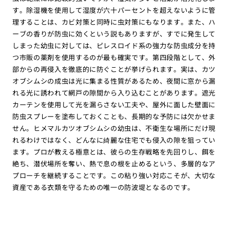
す。除湿機を使用して湿度が六十パーセントを超えないように管
理することは、カビ対策と同時に虫対策にもなります。また、ハ
ーブの香りが防虫に効くという説もありますが、すでに発生して
しまった幼虫に対しては、ピレスロイド系の強力な防虫成分を持
つ市販の薬剤を使用するのが最も確実です。第四段階として、外
部からの再侵入を徹底的に防ぐことが挙げられます。実は、カツ
オブシムシの成虫は光に集まる性質があるため、夜間に窓から漏
れる光に誘われて網戸の隙間から入り込むことがあります。遮光
カーテンを使用して光を漏らさない工夫や、屋外に面した壁面に
防虫スプレーを塗布しておくことも、長期的な予防には欠かせま
せん。ヒメマルカツオブシムシの幼虫は、不衛生な場所にだけ現
れるわけではなく、どんなに綺麗な住宅でも侵入の隙を狙ってい
ます。プロが教える極意とは、彼らの生存戦略を先回りし、餌を
絶ち、潜伏場所を奪い、熱で息の根を止めるという、多層的なア
プローチを継続することです。この粘り強い対応こそが、大切な
資産である衣類を守るための唯一の防波堤となるのです。