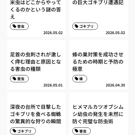
米虫はどこからやって
の巨大ゴキブリ遭遇記
くるのかという謎の答
え
害虫
ゴキブリ
2026.05.02
2026.05.02
足首の虫刺されが激し
蜂の巣対策を成功させ
く痒む理由と原因とな
るための時期と予防の
る害虫の種類
極意
害虫
蜂
2026.05.01
2026.04.30
深夜の台所で目撃した
ヒメマルカツオブシム
ゴキブリを食べる蜘蛛
シ幼虫の発生を未然に
の驚異的な狩りの瞬間
防ぐ完璧な防虫術
ゴキブリ
害虫