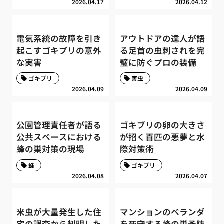
2026.04.17
2026.04.12
電気系統の故障を引き
アウトドアの達人が語
起こすゴキブリの意外
る足首の虫刺されを完
な実害
璧に防ぐプロの装備
ゴキブリ
害虫
2026.04.09
2026.04.09
公園管理責任者が語る
ゴキブリの卵の大きさ
公共スペースにおける
が招く百匹の悪夢と水
蜂の巣対策の現場
際対策術
蜂
ゴキブリ
2026.04.08
2026.04.07
米虫が大量発生した住
マンションのベランダ