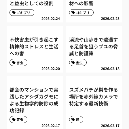
と益虫としての役割
材への影響
ゴキブリ
ゴキブリ
2026.02.24
2026.02.23
不快害虫が引き起こす
渓流や山歩きで遭遇す
精神的ストレスと生活
る足首を狙うブユの脅
への害
威と防護策
害虫
害虫
2026.02.20
2026.02.18
都会のマンションで実
スズメバチが巣を作る
践したアシダカグモに
場所を赤外線カメラで
よる生物学的防除の成
特定する最新技術
功記録
害虫
蜂
2026.02.17
2026.02.17