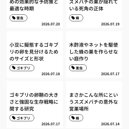
めの効果的な予防策と
ズメバチの巣が隠れて
最適な時期
いる死角の正体
害虫
蜂
2026.07.20
2026.07.19
小豆に擬態するゴキブ
木酢液やネットを駆使
リの卵を見分けるため
した蜂の巣を作らせな
のサイズと形状
い庭作り
ゴキブリ
害虫
2026.07.18
2026.07.17
ゴキブリの卵鞘の大き
まさかこんな所にとい
さと強固な生存戦略に
うスズメバチの意外な
関する研究
営巣場所
ゴキブリ
蜂
2026.07.17
2026.07.14