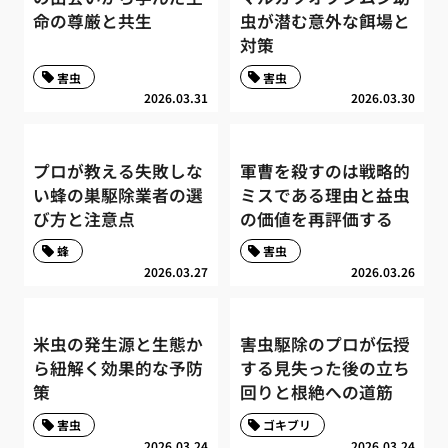
命の尊厳と共生
虫が潜む意外な餌場と
対策
害虫
害虫
2026.03.31
2026.03.30
プロが教える失敗しな
軍曹を殺すのは戦略的
い蜂の巣駆除業者の選
ミスである理由と益虫
び方と注意点
の価値を再評価する
蜂
害虫
2026.03.27
2026.03.26
米虫の発生源と生態か
害虫駆除のプロが伝授
ら紐解く効果的な予防
する見失った後の立ち
策
回りと根絶への道筋
害虫
ゴキブリ
2026.03.24
2026.03.24