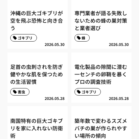
沖縄の巨大ゴキブリが
専門業者が語る失敗し
空を飛ぶ恐怖と向き合
ないための蜂の巣対策
う
と業者選び
ゴキブリ
蜂
2026.05.30
2026.05.30
足首の虫刺されを防ぎ
電化製品の隙間に潜む
健やかな肌を保つため
一センチの卵鞘を暴く
の生活習慣
プロの調査技術
害虫
ゴキブリ
2026.05.28
2026.05.28
南国特有の巨大ゴキブ
築年数で変わるスズメ
リを家に入れない防衛
バチの巣が作られやす
術
い場所の傾向