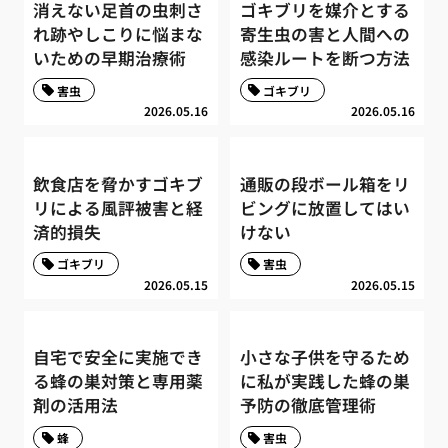
消えない足首の虫刺さ
ゴキブリを媒介とする
れ跡やしこりに悩まな
寄生虫の害と人間への
いための早期治療術
感染ルートを断つ方法
害虫
ゴキブリ
2026.05.16
2026.05.16
飲食店を脅かすゴキブ
通販の段ボール箱をリ
リによる風評被害と経
ビングに放置してはい
済的損失
けない
ゴキブリ
害虫
2026.05.15
2026.05.15
自宅で安全に実施でき
小さな子供を守るため
る蜂の巣対策と専用薬
に私が実践した蜂の巣
剤の活用法
予防の徹底管理術
蜂
害虫