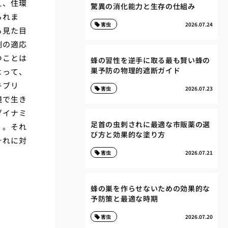
え、住環
驚異の消化能力と生存の仕組み
られま
害虫
2026.07.24
る見た目
側の適応
つことは
蜂の習性を逆手に取る最も賢い蜂の
巣予防の物理的遮断ガイド
よって、
キブリ
害虫
2026.07.23
境で生き
ダイナミ
足首の虫刺されに最適な市販薬の選
く。それ
び方と効果的な塗り方
それに対
害虫
2026.07.21
蜂の巣を作らせないための効果的な
予防策と最適な時期
害虫
2026.07.20