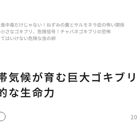
法
食中毒だけじゃない！ねずみの糞とサルモネラ症の怖い関係
の小さなゴキブリ、危険信号！チャバネゴキブリの恐怖
ってはいけない危険な虫の卵
帯気候が育む巨大ゴキブ
的な生命力
20