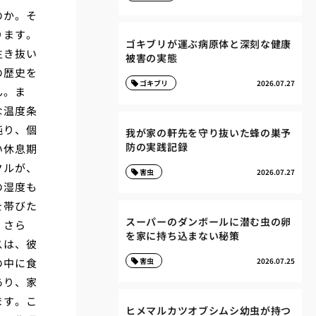
のか。そ
ります。
ゴキブリが運ぶ病原体と深刻な健康
生き抜い
被害の実態
の歴史を
ゴキブリ
2026.07.27
ん。ま
な温度条
鈍り、個
我が家の軒先を守り抜いた蜂の巣予
防の実践記録
い休息期
クルが、
害虫
2026.07.27
の湿度も
を帯びた
スーパーのダンボールに潜む虫の卵
。さら
を家に持ち込まない秘策
スは、彼
の中に食
害虫
2026.07.25
あり、家
ます。こ
ヒメマルカツオブシムシ幼虫が持つ