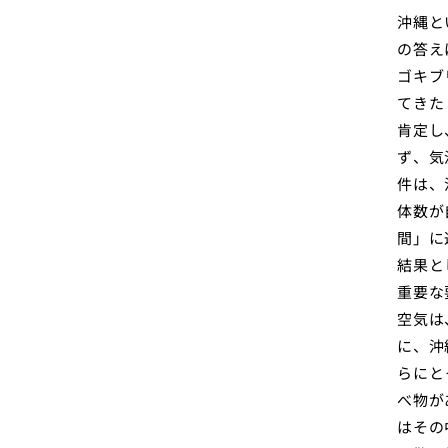
沖縄と
の答え
ゴキブ
てきた
肯定し
ず、気
件は、
体数が
間」に
結果と
重要な
空気は
に、沖
らにと
べ物が
はその