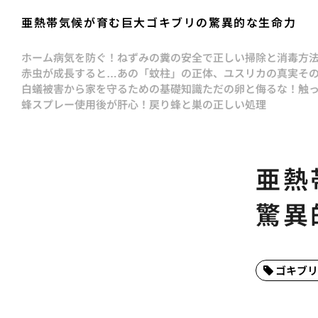
亜熱帯気候が育む巨大ゴキブリの驚異的な生命力
ホーム
病気を防ぐ！ねずみの糞の安全で正しい掃除と消毒方
赤虫が成長すると…あの「蚊柱」の正体、ユスリカの真実
そ
白蟻被害から家を守るための基礎知識
ただの卵と侮るな！触
蜂スプレー使用後が肝心！戻り蜂と巣の正しい処理
亜熱
驚異
ゴキブリ