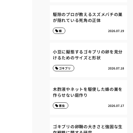
駆除のプロが教えるスズメバチの巣
が隠れている死角の正体
蜂
2026.07.19
小豆に擬態するゴキブリの卵を見分
けるためのサイズと形状
ゴキブリ
2026.07.18
木酢液やネットを駆使した蜂の巣を
作らせない庭作り
害虫
2026.07.17
ゴキブリの卵鞘の大きさと強固な生
存戦略に関する研究