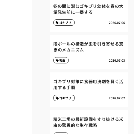
冬の間に潜むゴキブリ幼体を春の大
量発生前に一掃する
ゴキブリ
2026.07.06
段ボールの構造が虫を引き寄せる驚
きのメカニズム
害虫
2026.07.03
ゴキブリ対策に食器用洗剤を賢く活
用する手順
ゴキブリ
2026.07.02
精米工場の最新設備をすり抜ける米
虫の驚異的な生存戦略