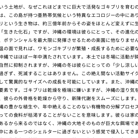
いう土地が、なぜこれほどまでに巨大で活発なゴキブリを育む
は、この島が持つ亜熱帯気候という特異なエコロジーの中にあ
リという生き物は、約三億年前からその姿をほとんど変えずに
「生きた化石」ですが、沖縄の環境は彼らにとって、その進化
、ポテンシャルを最大限に発揮させるための楽園に他なりませ
温の面で見れば、ワモンゴキブリが繁殖・成長するために必要
沖縄ではほぼ一年中満たされています。本土では冬場に活動が
自然に抑制されますが、沖縄の冬は彼らにとっての「少し涼し
過ぎず、死滅することはありません。この絶え間ない活動サイ
して驚異的なサイズへの成長を可能にしています。また、沖縄
要素です。ゴキブリは乾燥を極端に嫌いますが、沖縄の湿り気
、彼らの外骨格を乾燥から守り、新陳代謝をスムーズにします
縄の豊かな植生や、年中絶えることのない有機物の分解プロセ
っての食料が枯渇することがないことを意味します。彼らは家
あるから来るのではなく、沖縄の大地そのものが巨大な餌場で
中にある一つのシェルターに過ぎないという感覚で侵入してき