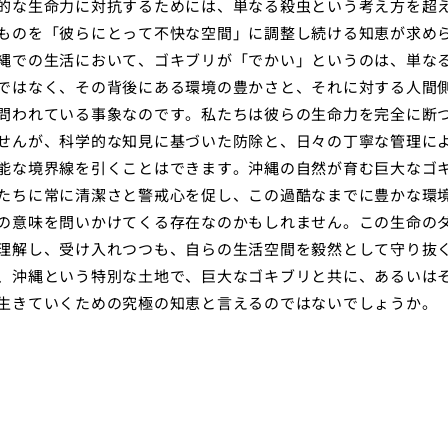
的な生命力に対抗するためには、単なる殺虫という考え方を超
ものを「彼らにとって不快な空間」に調整し続ける知恵が求め
縄での生活において、ゴキブリが「でかい」というのは、単な
ではなく、その背後にある環境の豊かさと、それに対する人間
問われている事象なのです。私たちは彼らの生命力を完全に断
せんが、科学的な知見に基づいた防除と、日々の丁寧な管理に
能な境界線を引くことはできます。沖縄の自然が育む巨大なゴ
たちに常に清潔さと警戒心を促し、この過酷なまでに豊かな環
の意味を問いかけてくる存在なのかもしれません。この生命の
理解し、受け入れつつも、自らの生活空間を毅然として守り抜
、沖縄という特別な土地で、巨大なゴキブリと共に、あるいは
生きていくための究極の知恵と言えるのではないでしょうか。