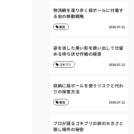
物流網を渡り歩く段ボールに付着す
る虫の移動戦略
害虫
2026.07.12
姿を消した黒い影を誘い出して仕留
める待ち伏せ作戦の極意
ゴキブリ
2026.07.12
収納に段ボールを使うリスクと代わ
りの保管方法
害虫
2026.07.12
プロが語るゴキブリの卵の大きさと
隠し場所の秘密