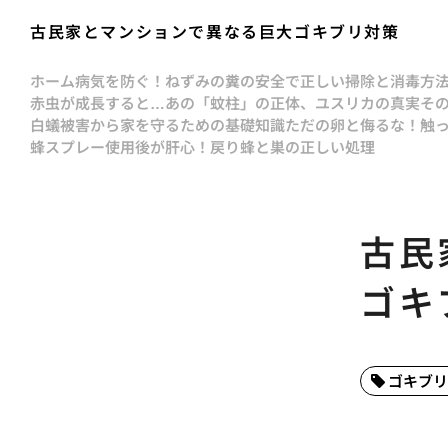
古民家とマンションで異なる巨大ゴキブリ対策
ホーム
病気を防ぐ！ねずみの糞の安全で正しい掃除と消毒方
赤虫が成長すると…あの「蚊柱」の正体、ユスリカの真実
そ
白蟻被害から家を守るための基礎知識
ただの卵と侮るな！触
蜂スプレー使用後が肝心！戻り蜂と巣の正しい処理
古民
ゴキ
ゴキブリ