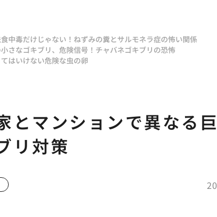
法
食中毒だけじゃない！ねずみの糞とサルモネラ症の怖い関係
の小さなゴキブリ、危険信号！チャバネゴキブリの恐怖
ってはいけない危険な虫の卵
家とマンションで異なる
ブリ対策
20