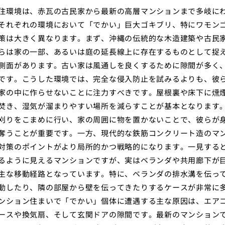
住環境は、赤瓦の古民家から最新の高層マンションまで多岐に
それぞれの環境において「でかい」巨大ゴキブリ、特にワモン
策は大きく異なります。まず、沖縄の伝統的な木造建築や古民
らは家の一部、あるいは庭の延長線上に存在するものとして捉
側面があります。古い家は風通しを良くするために隙間が多く
です。こうした環境では、完全な侵入防止を試みるよりも、彼
家の中に作らせないことに注力すべきです。屋根裏や床下に燻
焚き、湿気が溜まりやすい場所を減らすことが基本となります
刈りをこまめに行い、家の周囲に物を置かないことで、彼らが
奪うことが重要です。一方、現代的な鉄筋コンクリート造のマ
対策のポイントがより局所的かつ戦略的になります。一見する
るように見えるマンションですが、実はベランダや共用廊下が
主な移動経路となっています。特に、ベランダの排水溝を伝っ
動したり、隣の部屋から壁を伝ってきたりするケースが非常に
ンション住まいで「でかい」個体に遭遇する主な原因は、エア
ースや換気扇、そして玄関ドアの隙間です。最新のマンション