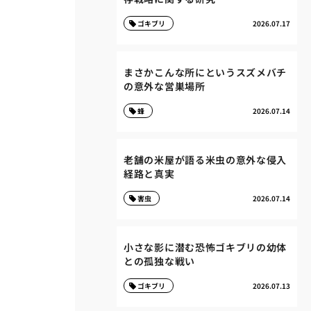
ゴキブリ
2026.07.17
まさかこんな所にというスズメバチ
の意外な営巣場所
蜂
2026.07.14
老舗の米屋が語る米虫の意外な侵入
経路と真実
害虫
2026.07.14
小さな影に潜む恐怖ゴキブリの幼体
との孤独な戦い
ゴキブリ
2026.07.13