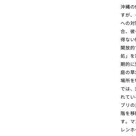
沖縄の
すが、
への対
合、彼
得ない
開放的
処」を
期的に
庭の草
場所を
では、
れてい
ブリの
階を移
す。マ
レンホ