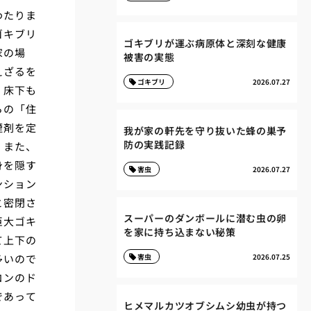
わたりま
ゴキブリ
ゴキブリが運ぶ病原体と深刻な健康
家の場
被害の実態
えざるを
ゴキブリ
2026.07.27
、床下も
らの「住
煙剤を定
我が家の軒先を守り抜いた蜂の巣予
防の実践記録
。また、
身を隠す
害虫
2026.07.27
ンション
と密閉さ
スーパーのダンボールに潜む虫の卵
巨大ゴキ
を家に持ち込まない秘策
て上下の
多いので
害虫
2026.07.25
コンのド
であって
ヒメマルカツオブシムシ幼虫が持つ