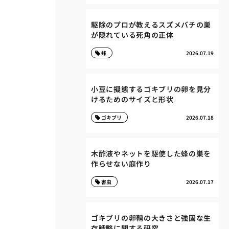
駆除のプロが教えるスズメバチの巣
が隠れている死角の正体
蜂
2026.07.19
小豆に擬態するゴキブリの卵を見分
けるためのサイズと形状
ゴキブリ
2026.07.18
木酢液やネットを駆使した蜂の巣を
作らせない庭作り
害虫
2026.07.17
ゴキブリの卵鞘の大きさと強固な生
存戦略に関する研究