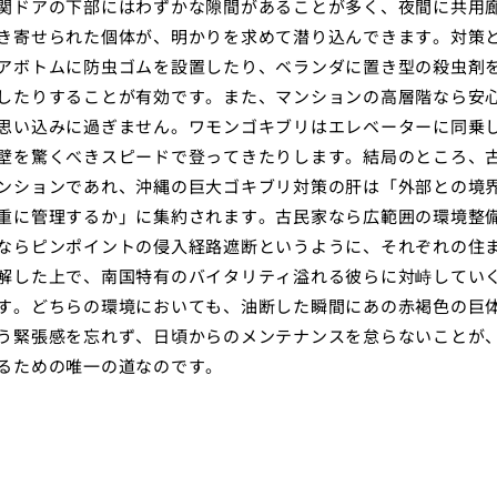
関ドアの下部にはわずかな隙間があることが多く、夜間に共用
き寄せられた個体が、明かりを求めて潜り込んできます。対策
アボトムに防虫ゴムを設置したり、ベランダに置き型の殺虫剤
したりすることが有効です。また、マンションの高層階なら安
思い込みに過ぎません。ワモンゴキブリはエレベーターに同乗
壁を驚くべきスピードで登ってきたりします。結局のところ、
ンションであれ、沖縄の巨大ゴキブリ対策の肝は「外部との境
重に管理するか」に集約されます。古民家なら広範囲の環境整
ならピンポイントの侵入経路遮断というように、それぞれの住
解した上で、南国特有のバイタリティ溢れる彼らに対峙してい
す。どちらの環境においても、油断した瞬間にあの赤褐色の巨
う緊張感を忘れず、日頃からのメンテナンスを怠らないことが
るための唯一の道なのです。