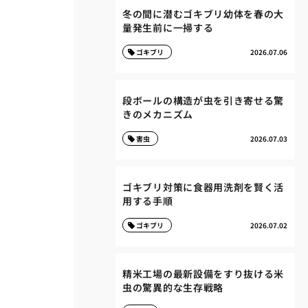
冬の間に潜むゴキブリ幼体を春の大
量発生前に一掃する
ゴキブリ
2026.07.06
段ボールの構造が虫を引き寄せる驚
きのメカニズム
害虫
2026.07.03
ゴキブリ対策に食器用洗剤を賢く活
用する手順
ゴキブリ
2026.07.02
精米工場の最新設備をすり抜ける米
虫の驚異的な生存戦略