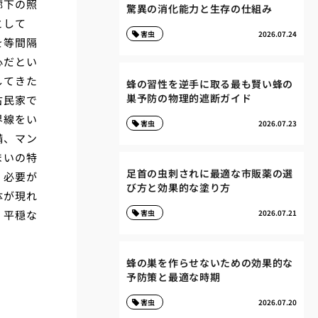
廊下の照
驚異の消化能力と生存の仕組み
として
害虫
2026.07.24
を等間隔
心だとい
してきた
蜂の習性を逆手に取る最も賢い蜂の
巣予防の物理的遮断ガイド
古民家で
界線をい
害虫
2026.07.23
備、マン
まいの特
足首の虫刺されに最適な市販薬の選
く必要が
び方と効果的な塗り方
体が現れ
、平穏な
害虫
2026.07.21
蜂の巣を作らせないための効果的な
予防策と最適な時期
害虫
2026.07.20