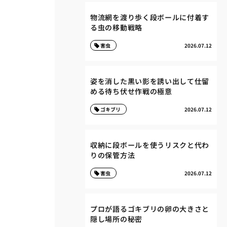
物流網を渡り歩く段ボールに付着す
る虫の移動戦略
害虫
2026.07.12
姿を消した黒い影を誘い出して仕留
める待ち伏せ作戦の極意
ゴキブリ
2026.07.12
収納に段ボールを使うリスクと代わ
りの保管方法
害虫
2026.07.12
プロが語るゴキブリの卵の大きさと
隠し場所の秘密