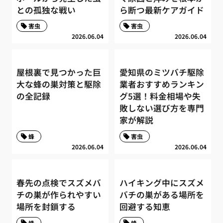
との孤独な戦い
ら断つ最新ケアガイド
害虫
害虫
2026.06.04
2026.06.04
屋根裏で見つかった巨
愛知県のミツバチ駆除
大な蜂の巣対策と駆除
業者おすすめランキン
の全記録
グ5選！料金相場や失
敗しない選び方を専門
家が解説
蜂
害虫
2026.06.04
2026.06.04
春先の点検でスズメバ
ハイキング中にスズメ
チの巣が作られやすい
バチの巣がある場所を
場所を封鎖する
回避する知恵
蜂
蜂