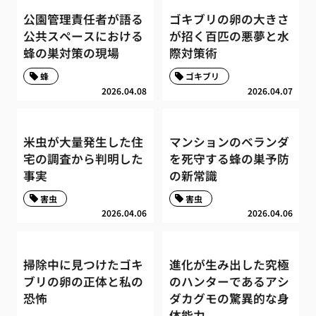
公園管理責任者が語る
ゴキブリの卵の大きさ
公共スペースにおける
が招く百匹の悪夢と水
蜂の巣対策の現場
際対策術
蜂
ゴキブリ
2026.04.08
2026.04.07
米虫が大量発生した住
マンションのベランダ
宅の調査から判明した
を死守する蜂の巣予防
事実
の新常識
害虫
害虫
2026.04.06
2026.04.06
掃除中に見つけたゴキ
進化が生み出した究極
ブリの卵の正体と私の
のハンターであるアシ
恐怖
ダカグモの驚異的な身
体能力