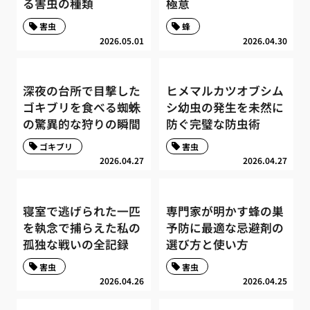
る害虫の種類
極意
害虫
蜂
2026.05.01
2026.04.30
深夜の台所で目撃した
ヒメマルカツオブシム
ゴキブリを食べる蜘蛛
シ幼虫の発生を未然に
の驚異的な狩りの瞬間
防ぐ完璧な防虫術
ゴキブリ
害虫
2026.04.27
2026.04.27
寝室で逃げられた一匹
専門家が明かす蜂の巣
を執念で捕らえた私の
予防に最適な忌避剤の
孤独な戦いの全記録
選び方と使い方
害虫
害虫
2026.04.26
2026.04.25