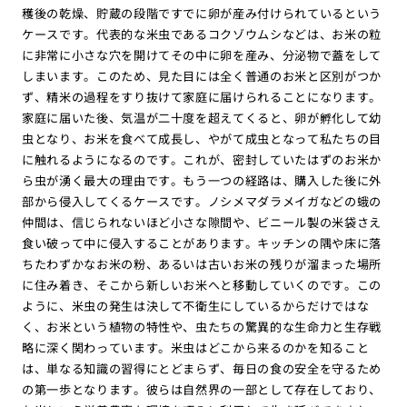
穫後の乾燥、貯蔵の段階ですでに卵が産み付けられているという
ケースです。代表的な米虫であるコクゾウムシなどは、お米の粒
に非常に小さな穴を開けてその中に卵を産み、分泌物で蓋をして
しまいます。このため、見た目には全く普通のお米と区別がつか
ず、精米の過程をすり抜けて家庭に届けられることになります。
家庭に届いた後、気温が二十度を超えてくると、卵が孵化して幼
虫となり、お米を食べて成長し、やがて成虫となって私たちの目
に触れるようになるのです。これが、密封していたはずのお米か
ら虫が湧く最大の理由です。もう一つの経路は、購入した後に外
部から侵入してくるケースです。ノシメマダラメイガなどの蛾の
仲間は、信じられないほど小さな隙間や、ビニール製の米袋さえ
食い破って中に侵入することがあります。キッチンの隅や床に落
ちたわずかなお米の粉、あるいは古いお米の残りが溜まった場所
に住み着き、そこから新しいお米へと移動していくのです。この
ように、米虫の発生は決して不衛生にしているからだけではな
く、お米という植物の特性や、虫たちの驚異的な生命力と生存戦
略に深く関わっています。米虫はどこから来るのかを知ること
は、単なる知識の習得にとどまらず、毎日の食の安全を守るため
の第一歩となります。彼らは自然界の一部として存在しており、