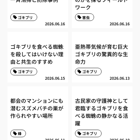
ワーク
ゴキブリ
害虫
2026.06.16
2026.06.16
ゴキブリを食べる蜘蛛
亜熱帯気候が育む巨大
を殺してはいけない理
ゴキブリの驚異的な生
由と共生のすすめ
命力
ゴキブリ
ゴキブリ
2026.06.15
2026.06.13
都会のマンションにも
古民家の守護神として
潜むスズメバチの巣が
君臨するゴキブリを食
作られやすい場所
べる蜘蛛の静かなる活
躍
蜂
ゴキブリ
2026.06.11
2026.06.10