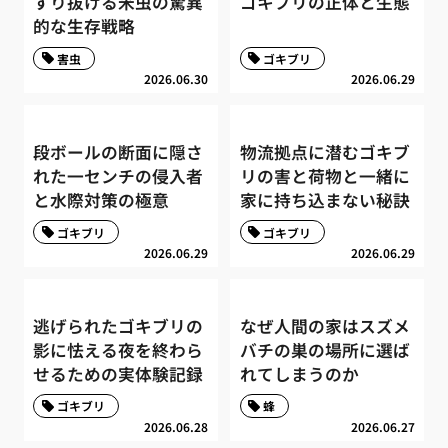
すり抜ける米虫の驚異
ゴキブリの正体と生態
的な生存戦略
害虫
ゴキブリ
2026.06.30
2026.06.29
段ボールの断面に隠さ
物流拠点に潜むゴキブ
れた一センチの侵入者
リの害と荷物と一緒に
と水際対策の極意
家に持ち込まない秘訣
ゴキブリ
ゴキブリ
2026.06.29
2026.06.29
逃げられたゴキブリの
なぜ人間の家はスズメ
影に怯える夜を終わら
バチの巣の場所に選ば
せるための実体験記録
れてしまうのか
ゴキブリ
蜂
2026.06.28
2026.06.27