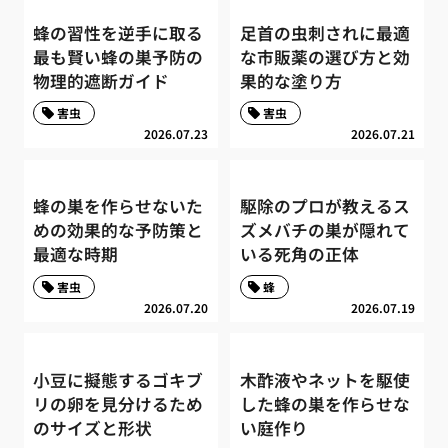
蜂の習性を逆手に取る
足首の虫刺されに最適
最も賢い蜂の巣予防の
な市販薬の選び方と効
物理的遮断ガイド
果的な塗り方
害虫
害虫
2026.07.23
2026.07.21
蜂の巣を作らせないた
駆除のプロが教えるス
めの効果的な予防策と
ズメバチの巣が隠れて
最適な時期
いる死角の正体
害虫
蜂
2026.07.20
2026.07.19
小豆に擬態するゴキブ
木酢液やネットを駆使
リの卵を見分けるため
した蜂の巣を作らせな
のサイズと形状
い庭作り