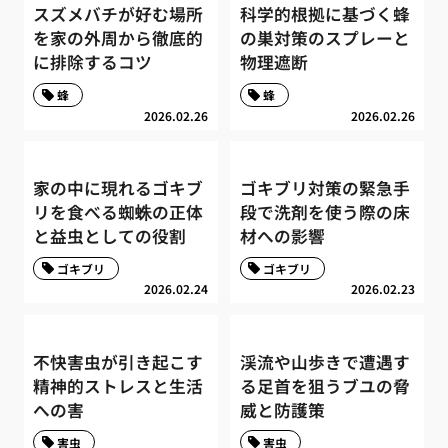
スズメバチが好む場所
科学的根拠に基づく蜂
を家の外周から徹底的
の巣対策のスプレーと
に排除するコツ
物理遮断
蜂
蜂
2026.02.26
2026.02.26
家の中に現れるゴキブ
ゴキブリ対策の緊急手
リを食べる蜘蛛の正体
段で洗剤を使う際の床
と益虫としての役割
材への影響
ゴキブリ
ゴキブリ
2026.02.24
2026.02.23
不快害虫が引き起こす
渓流や山歩きで遭遇す
精神的ストレスと生活
る足首を狙うブユの脅
への害
威と防護策
害虫
害虫