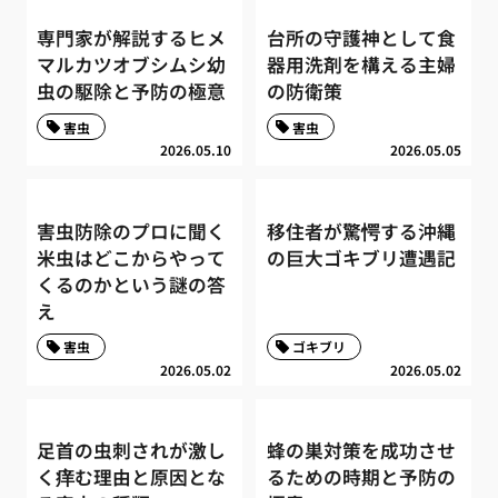
専門家が解説するヒメ
台所の守護神として食
マルカツオブシムシ幼
器用洗剤を構える主婦
虫の駆除と予防の極意
の防衛策
害虫
害虫
2026.05.10
2026.05.05
害虫防除のプロに聞く
移住者が驚愕する沖縄
米虫はどこからやって
の巨大ゴキブリ遭遇記
くるのかという謎の答
え
害虫
ゴキブリ
2026.05.02
2026.05.02
足首の虫刺されが激し
蜂の巣対策を成功させ
く痒む理由と原因とな
るための時期と予防の