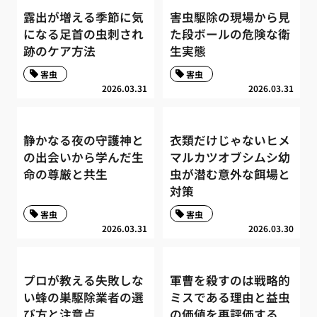
露出が増える季節に気
害虫駆除の現場から見
になる足首の虫刺され
た段ボールの危険な衛
跡のケア方法
生実態
害虫
害虫
2026.03.31
2026.03.31
静かなる夜の守護神と
衣類だけじゃないヒメ
の出会いから学んだ生
マルカツオブシムシ幼
命の尊厳と共生
虫が潜む意外な餌場と
対策
害虫
害虫
2026.03.31
2026.03.30
プロが教える失敗しな
軍曹を殺すのは戦略的
い蜂の巣駆除業者の選
ミスである理由と益虫
び方と注意点
の価値を再評価する