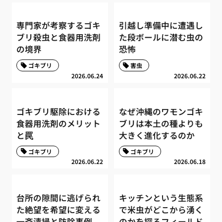
専門家が考察するゴキ
引越し準備中に遭遇し
ブリ殺虫と食器用洗剤
た段ボールに潜む虫の
の境界
恐怖
ゴキブリ
害虫
2026.06.24
2026.06.22
ゴキブリ駆除における
なぜ沖縄のワモンゴキ
食器用洗剤のメリット
ブリは本土の種よりも
と罠
大きく進化するのか
ゴキブリ
ゴキブリ
2026.06.22
2026.06.18
台所の隙間に逃げられ
キッチンという生態系
た絶望を希望に変える
で米虫がどこから湧く
一斉清掃と防除事例
のかを探るフィールド