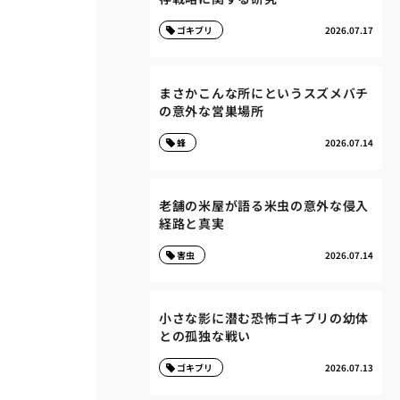
ゴキブリ
2026.07.17
まさかこんな所にというスズメバチ
の意外な営巣場所
蜂
2026.07.14
老舗の米屋が語る米虫の意外な侵入
経路と真実
害虫
2026.07.14
小さな影に潜む恐怖ゴキブリの幼体
との孤独な戦い
ゴキブリ
2026.07.13