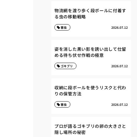
物流網を渡り歩く段ボールに付着す
る虫の移動戦略
害虫
2026.07.12
姿を消した黒い影を誘い出して仕留
める待ち伏せ作戦の極意
ゴキブリ
2026.07.12
収納に段ボールを使うリスクと代わ
りの保管方法
害虫
2026.07.12
プロが語るゴキブリの卵の大きさと
隠し場所の秘密