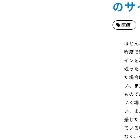
のサ
医療
ほとん
程度で
インを
残った
た場合
い、ま
もので
いく場
い、ま
感じた
ている
なく、