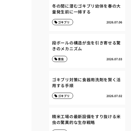
冬の間に潜むゴキブリ幼体を春の大
量発生前に一掃する
ゴキブリ
2026.07.06
段ボールの構造が虫を引き寄せる驚
きのメカニズム
害虫
2026.07.03
ゴキブリ対策に食器用洗剤を賢く活
用する手順
ゴキブリ
2026.07.02
精米工場の最新設備をすり抜ける米
虫の驚異的な生存戦略