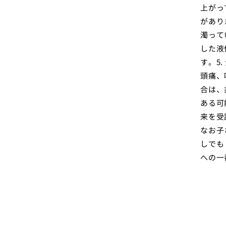
上がっ
があり
濁って
した液
す。5
頭痛、
合は、
ある可
来を受
なお子
しでも
への一