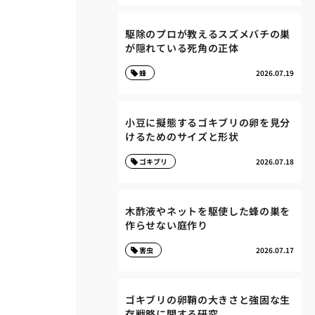
駆除のプロが教えるスズメバチの巣
が隠れている死角の正体
蜂
2026.07.19
小豆に擬態するゴキブリの卵を見分
けるためのサイズと形状
ゴキブリ
2026.07.18
木酢液やネットを駆使した蜂の巣を
作らせない庭作り
害虫
2026.07.17
ゴキブリの卵鞘の大きさと強固な生
存戦略に関する研究