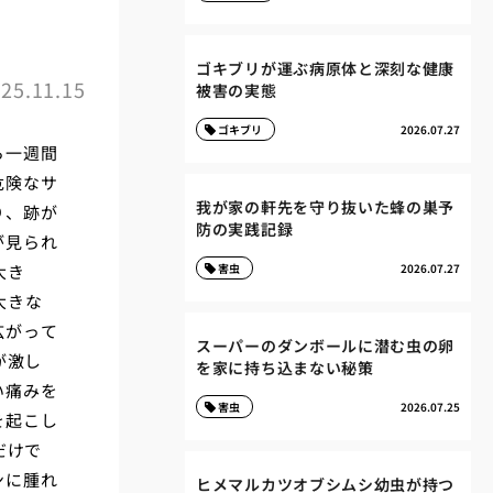
ゴキブリが運ぶ病原体と深刻な健康
25.11.15
被害の実態
ゴキブリ
2026.07.27
ら一週間
危険なサ
我が家の軒先を守り抜いた蜂の巣予
り、跡が
防の実践記録
が見られ
大き
害虫
2026.07.27
大きな
広がって
スーパーのダンボールに潜む虫の卵
が激し
を家に持ち込まない秘策
い痛みを
害虫
2026.07.25
を起こし
だけで
ンに腫れ
ヒメマルカツオブシムシ幼虫が持つ