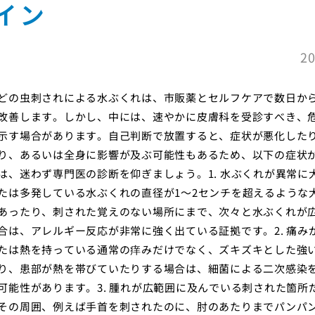
イン
20
どの虫刺されによる水ぶくれは、市販薬とセルフケアで数日か
改善します。しかし、中には、速やかに皮膚科を受診すべき、
示す場合があります。自己判断で放置すると、症状が悪化した
り、あるいは全身に影響が及ぶ可能性もあるため、以下の症状
は、迷わず専門医の診断を仰ぎましょう。1. 水ぶくれが異常に
たは多発している水ぶくれの直径が1〜2センチを超えるような
あったり、刺された覚えのない場所にまで、次々と水ぶくれが
合は、アレルギー反応が非常に強く出ている証拠です。2. 痛み
たは熱を持っている通常の痒みだけでなく、ズキズキとした強
り、患部が熱を帯びていたりする場合は、細菌による二次感染
可能性があります。3. 腫れが広範囲に及んでいる刺された箇所
その周囲、例えば手首を刺されたのに、肘のあたりまでパンパ