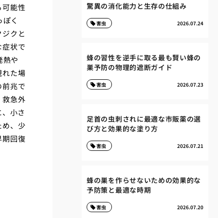
驚異の消化能力と生存の仕組み
る可能性
っぽく
害虫
2026.07.24
クジクと
な症状で
蜂の習性を逆手に取る最も賢い蜂の
発熱や
巣予防の物理的遮断ガイド
現れた場
の前兆で
害虫
2026.07.23
、救急外
に、小さ
足首の虫刺されに最適な市販薬の選
ため、少
び方と効果的な塗り方
早期回復
害虫
2026.07.21
蜂の巣を作らせないための効果的な
予防策と最適な時期
害虫
2026.07.20