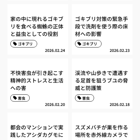
家の中に現れるゴキブ
ゴキブリ対策の緊急手
リを食べる蜘蛛の正体
段で洗剤を使う際の床
と益虫としての役割
材への影響
ゴキブリ
ゴキブリ
2026.02.24
2026.02.23
不快害虫が引き起こす
渓流や山歩きで遭遇す
精神的ストレスと生活
る足首を狙うブユの脅
への害
威と防護策
害虫
害虫
2026.02.20
2026.02.18
都会のマンションで実
スズメバチが巣を作る
践したアシダカグモに
場所を赤外線カメラで