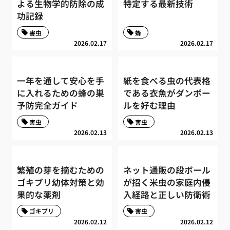
よる生物学的防除の成
特定する最新技術
功記録
害虫
蜂
2026.02.17
2026.02.17
一年を通して安心を手
紙を食べる虫の代表格
に入れるための蜂の巣
である衣魚がダンボー
予防完全ガイド
ルを好む理由
害虫
害虫
2026.02.13
2026.02.13
繁殖の芽を摘むための
ネット通販の段ボール
ゴキブリ幼体対策と効
が招く米虫の家庭内侵
果的な薬剤
入経路と正しい防衛術
ゴキブリ
害虫
2026.02.12
2026.02.12