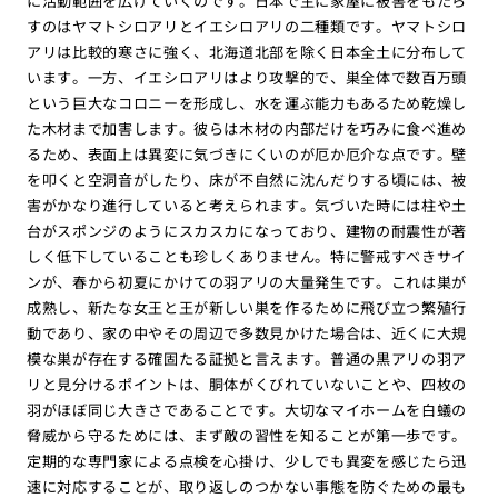
に活動範囲を広げていくのです。日本で主に家屋に被害をもたら
すのはヤマトシロアリとイエシロアリの二種類です。ヤマトシロ
アリは比較的寒さに強く、北海道北部を除く日本全土に分布して
います。一方、イエシロアリはより攻撃的で、巣全体で数百万頭
という巨大なコロニーを形成し、水を運ぶ能力もあるため乾燥し
た木材まで加害します。彼らは木材の内部だけを巧みに食べ進め
るため、表面上は異変に気づきにくいのが厄か厄介な点です。壁
を叩くと空洞音がしたり、床が不自然に沈んだりする頃には、被
害がかなり進行していると考えられます。気づいた時には柱や土
台がスポンジのようにスカスカになっており、建物の耐震性が著
しく低下していることも珍しくありません。特に警戒すべきサイ
ンが、春から初夏にかけての羽アリの大量発生です。これは巣が
成熟し、新たな女王と王が新しい巣を作るために飛び立つ繁殖行
動であり、家の中やその周辺で多数見かけた場合は、近くに大規
模な巣が存在する確固たる証拠と言えます。普通の黒アリの羽ア
リと見分けるポイントは、胴体がくびれていないことや、四枚の
羽がほぼ同じ大きさであることです。大切なマイホームを白蟻の
脅威から守るためには、まず敵の習性を知ることが第一歩です。
定期的な専門家による点検を心掛け、少しでも異変を感じたら迅
速に対応することが、取り返しのつかない事態を防ぐための最も