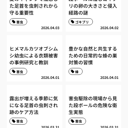
た足首を虫刺されから
リの卵の大きさと侵入
守る重要性
経路の謎
害虫
ゴキブリ
2026.04.03
2026.04.02
ヒメマルカツオブシム
豊かな自然と共生する
シ幼虫による衣類被害
ための日常的な蜂の巣
の事例研究と教訓
対策の習慣
害虫
蜂
2026.04.01
2026.04.01
露出が増える季節に気
害虫駆除の現場から見
になる足首の虫刺され
た段ボールの危険な衛
跡のケア方法
生実態
害虫
害虫
2026.03.31
2026.03.31