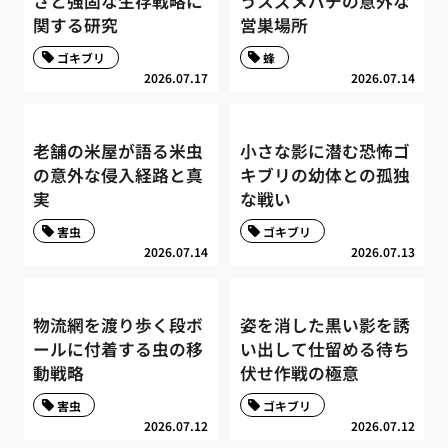
さと強固な生存戦略に
うスズメバチの意外な
関する研究
営巣場所
ゴキブリ
蜂
2026.07.17
2026.07.14
老舗の米屋が語る米虫
小さな影に潜む恐怖ゴ
の意外な侵入経路と真
キブリの幼体との孤独
実
な戦い
害虫
ゴキブリ
2026.07.14
2026.07.13
物流網を渡り歩く段ボ
姿を消した黒い影を誘
ールに付着する虫の移
い出して仕留める待ち
動戦略
伏せ作戦の極意
害虫
ゴキブリ
2026.07.12
2026.07.12