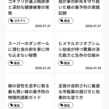
ゴキブリが運ぶ病原体
我が家の軒先を守り抜
と深刻な健康被害の実
いた蜂の巣予防の実践
態
記録
ゴキブリ
害虫
2026.07.27
2026.07.27
スーパーのダンボール
ヒメマルカツオブシム
に潜む虫の卵を家に持
シ幼虫が持つ驚異の消
ち込まない秘策
化能力と生存の仕組み
害虫
害虫
2026.07.25
2026.07.24
蜂の習性を逆手に取る
足首の虫刺されに最適
最も賢い蜂の巣予防の
な市販薬の選び方と効
物理的遮断ガイド
果的な塗り方
害虫
害虫