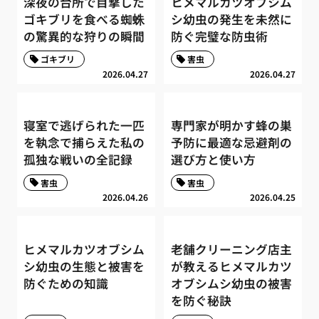
深夜の台所で目撃した
ヒメマルカツオブシム
ゴキブリを食べる蜘蛛
シ幼虫の発生を未然に
の驚異的な狩りの瞬間
防ぐ完璧な防虫術
ゴキブリ
害虫
2026.04.27
2026.04.27
寝室で逃げられた一匹
専門家が明かす蜂の巣
を執念で捕らえた私の
予防に最適な忌避剤の
孤独な戦いの全記録
選び方と使い方
害虫
害虫
2026.04.26
2026.04.25
ヒメマルカツオブシム
老舗クリーニング店主
シ幼虫の生態と被害を
が教えるヒメマルカツ
防ぐための知識
オブシムシ幼虫の被害
を防ぐ秘訣