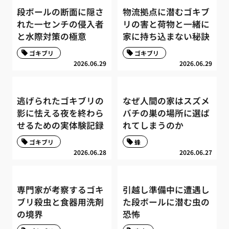
段ボールの断面に隠さ
物流拠点に潜むゴキブ
れた一センチの侵入者
リの害と荷物と一緒に
と水際対策の極意
家に持ち込まない秘訣
ゴキブリ
ゴキブリ
2026.06.29
2026.06.29
逃げられたゴキブリの
なぜ人間の家はスズメ
影に怯える夜を終わら
バチの巣の場所に選ば
せるための実体験記録
れてしまうのか
ゴキブリ
蜂
2026.06.28
2026.06.27
専門家が考察するゴキ
引越し準備中に遭遇し
ブリ殺虫と食器用洗剤
た段ボールに潜む虫の
の境界
恐怖