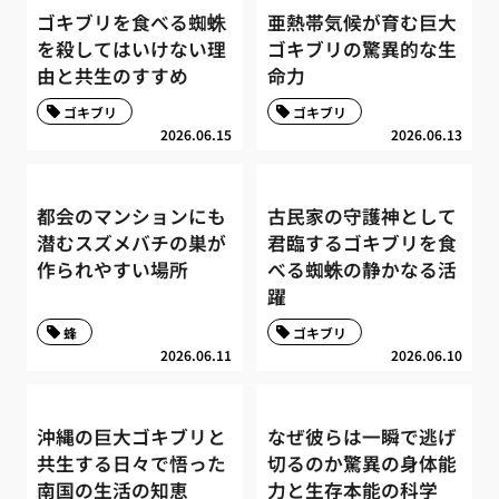
ゴキブリを食べる蜘蛛
亜熱帯気候が育む巨大
を殺してはいけない理
ゴキブリの驚異的な生
由と共生のすすめ
命力
ゴキブリ
ゴキブリ
2026.06.15
2026.06.13
都会のマンションにも
古民家の守護神として
潜むスズメバチの巣が
君臨するゴキブリを食
作られやすい場所
べる蜘蛛の静かなる活
躍
蜂
ゴキブリ
2026.06.11
2026.06.10
沖縄の巨大ゴキブリと
なぜ彼らは一瞬で逃げ
共生する日々で悟った
切るのか驚異の身体能
南国の生活の知恵
力と生存本能の科学