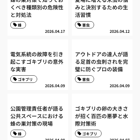
くべき種類別の危険性
みと決別するための生
と対処法
活習慣
蜂
害虫
2026.04.17
2026.04.12
電気系統の故障を引き
アウトドアの達人が語
起こすゴキブリの意外
る足首の虫刺されを完
な実害
璧に防ぐプロの装備
ゴキブリ
害虫
2026.04.09
2026.04.09
公園管理責任者が語る
ゴキブリの卵の大きさ
公共スペースにおける
が招く百匹の悪夢と水
蜂の巣対策の現場
際対策術
蜂
ゴキブリ
2026.04.08
2026.04.07