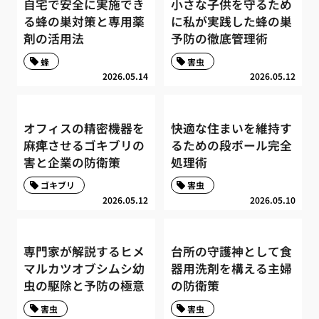
自宅で安全に実施でき
小さな子供を守るため
る蜂の巣対策と専用薬
に私が実践した蜂の巣
剤の活用法
予防の徹底管理術
蜂
害虫
2026.05.14
2026.05.12
オフィスの精密機器を
快適な住まいを維持す
麻痺させるゴキブリの
るための段ボール完全
害と企業の防衛策
処理術
ゴキブリ
害虫
2026.05.12
2026.05.10
専門家が解説するヒメ
台所の守護神として食
マルカツオブシムシ幼
器用洗剤を構える主婦
虫の駆除と予防の極意
の防衛策
害虫
害虫