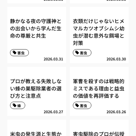
静かなる夜の守護神と
衣類だけじゃないヒメ
の出会いから学んだ生
マルカツオブシムシ幼
命の尊厳と共生
虫が潜む意外な餌場と
対策
害虫
害虫
2026.03.31
2026.03.30
プロが教える失敗しな
軍曹を殺すのは戦略的
い蜂の巣駆除業者の選
ミスである理由と益虫
び方と注意点
の価値を再評価する
蜂
害虫
2026.03.27
2026.03.26
米虫の発生源と生態か
害虫駆除のプロが伝授