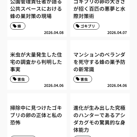
公園管理責任者が語る
ゴキブリの卵の大きさ
公共スペースにおける
が招く百匹の悪夢と水
蜂の巣対策の現場
際対策術
蜂
ゴキブリ
2026.04.08
2026.04.07
米虫が大量発生した住
マンションのベランダ
宅の調査から判明した
を死守する蜂の巣予防
事実
の新常識
害虫
害虫
2026.04.06
2026.04.06
掃除中に見つけたゴキ
進化が生み出した究極
ブリの卵の正体と私の
のハンターであるアシ
恐怖
ダカグモの驚異的な身
体能力