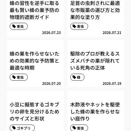
蜂の習性を逆手に取る
足首の虫刺されに最適
最も賢い蜂の巣予防の
な市販薬の選び方と効
物理的遮断ガイド
果的な塗り方
害虫
害虫
2026.07.23
2026.07.21
蜂の巣を作らせないた
駆除のプロが教えるス
めの効果的な予防策と
ズメバチの巣が隠れて
最適な時期
いる死角の正体
害虫
蜂
2026.07.20
2026.07.19
小豆に擬態するゴキブ
木酢液やネットを駆使
リの卵を見分けるため
した蜂の巣を作らせな
のサイズと形状
い庭作り
ゴキブリ
害虫