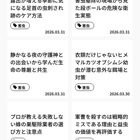
露出が増える季節に気
害虫駆除の現場から見
になる足首の虫刺され
た段ボールの危険な衛
跡のケア方法
生実態
害虫
害虫
2026.03.31
2026.03.31
静かなる夜の守護神と
衣類だけじゃないヒメ
の出会いから学んだ生
マルカツオブシムシ幼
命の尊厳と共生
虫が潜む意外な餌場と
対策
害虫
害虫
2026.03.31
2026.03.30
プロが教える失敗しな
軍曹を殺すのは戦略的
い蜂の巣駆除業者の選
ミスである理由と益虫
び方と注意点
の価値を再評価する