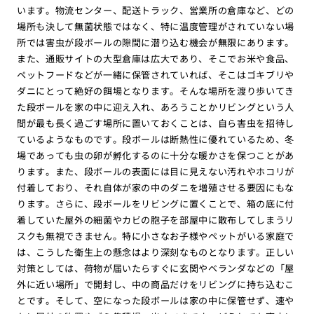
います。物流センター、配送トラック、営業所の倉庫など、どの
場所も決して無菌状態ではなく、特に温度管理がされていない場
所では害虫が段ボールの隙間に潜り込む機会が無限にあります。
また、通販サイトの大型倉庫は広大であり、そこでお米や食品、
ペットフードなどが一緒に保管されていれば、そこはゴキブリや
ダニにとって絶好の餌場となります。そんな場所を渡り歩いてき
た段ボールを家の中に迎え入れ、あろうことかリビングという人
間が最も長く過ごす場所に置いておくことは、自ら害虫を招待し
ているようなものです。段ボールは断熱性に優れているため、冬
場であっても虫の卵が孵化するのに十分な暖かさを保つことがあ
ります。また、段ボールの表面には目に見えない汚れやホコリが
付着しており、それ自体が家の中のダニを増殖させる要因にもな
ります。さらに、段ボールをリビングに置くことで、箱の底に付
着していた屋外の細菌やカビの胞子を部屋中に散布してしまうリ
スクも無視できません。特に小さなお子様やペットがいる家庭で
は、こうした衛生上の懸念はより深刻なものとなります。正しい
対策としては、荷物が届いたらすぐに玄関やベランダなどの「屋
外に近い場所」で開封し、中の商品だけをリビングに持ち込むこ
とです。そして、空になった段ボールは家の中に保管せず、速や