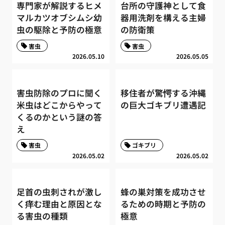
専門家が解説するヒメ
台所の守護神として食
マルカツオブシムシ幼
器用洗剤を構える主婦
虫の駆除と予防の極意
の防衛策
害虫
害虫
2026.05.10
2026.05.05
害虫防除のプロに聞く
移住者が驚愕する沖縄
米虫はどこからやって
の巨大ゴキブリ遭遇記
くるのかという謎の答
え
害虫
ゴキブリ
2026.05.02
2026.05.02
足首の虫刺されが激し
蜂の巣対策を成功させ
く痒む理由と原因とな
るための時期と予防の
る害虫の種類
極意