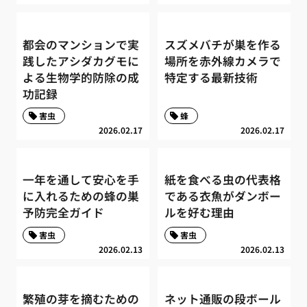
都会のマンションで実
スズメバチが巣を作る
践したアシダカグモに
場所を赤外線カメラで
よる生物学的防除の成
特定する最新技術
功記録
害虫
蜂
2026.02.17
2026.02.17
一年を通して安心を手
紙を食べる虫の代表格
に入れるための蜂の巣
である衣魚がダンボー
予防完全ガイド
ルを好む理由
害虫
害虫
2026.02.13
2026.02.13
繁殖の芽を摘むための
ネット通販の段ボール