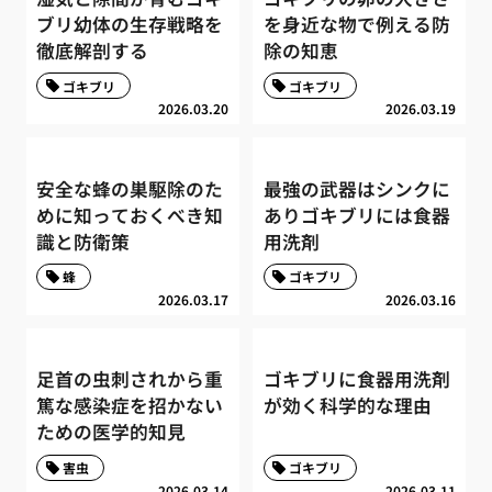
ブリ幼体の生存戦略を
を身近な物で例える防
徹底解剖する
除の知恵
ゴキブリ
ゴキブリ
2026.03.20
2026.03.19
安全な蜂の巣駆除のた
最強の武器はシンクに
めに知っておくべき知
ありゴキブリには食器
識と防衛策
用洗剤
蜂
ゴキブリ
2026.03.17
2026.03.16
足首の虫刺されから重
ゴキブリに食器用洗剤
篤な感染症を招かない
が効く科学的な理由
ための医学的知見
害虫
ゴキブリ
2026.03.14
2026.03.11