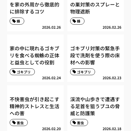
を家の外周から徹底的
の巣対策のスプレーと
に排除するコツ
物理遮断
蜂
蜂
2026.02.26
2026.02.26
家の中に現れるゴキブ
ゴキブリ対策の緊急手
リを食べる蜘蛛の正体
段で洗剤を使う際の床
と益虫としての役割
材への影響
ゴキブリ
ゴキブリ
2026.02.24
2026.02.23
不快害虫が引き起こす
渓流や山歩きで遭遇す
精神的ストレスと生活
る足首を狙うブユの脅
への害
威と防護策
害虫
害虫
2026.02.20
2026.02.18