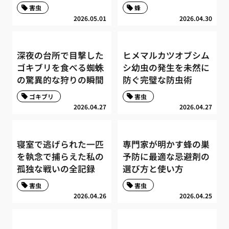
害虫
蜂
2026.05.01
2026.04.30
深夜の台所で目撃した
ヒメマルカツオブシム
ゴキブリを食べる蜘蛛
シ幼虫の発生を未然に
の驚異的な狩りの瞬間
防ぐ完璧な防虫術
ゴキブリ
害虫
2026.04.27
2026.04.27
寝室で逃げられた一匹
専門家が明かす蜂の巣
を執念で捕らえた私の
予防に最適な忌避剤の
孤独な戦いの全記録
選び方と使い方
害虫
害虫
2026.04.26
2026.04.25