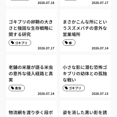
2026.07.18
2026.07.17
ゴキブリの卵鞘の大き
まさかこんな所にとい
さと強固な生存戦略に
うスズメバチの意外な
関する研究
営巣場所
ゴキブリ
蜂
2026.07.17
2026.07.14
老舗の米屋が語る米虫
小さな影に潜む恐怖ゴ
の意外な侵入経路と真
キブリの幼体との孤独
実
な戦い
害虫
ゴキブリ
2026.07.14
2026.07.13
物流網を渡り歩く段ボ
姿を消した黒い影を誘