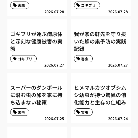
害虫
ゴキブリ
2026.07.28
2026.07.28
ゴキブリが運ぶ病原体
我が家の軒先を守り抜
と深刻な健康被害の実
いた蜂の巣予防の実践
態
記録
ゴキブリ
害虫
2026.07.27
2026.07.27
スーパーのダンボール
ヒメマルカツオブシム
に潜む虫の卵を家に持
シ幼虫が持つ驚異の消
ち込まない秘策
化能力と生存の仕組み
害虫
害虫
2026.07.25
2026.07.24