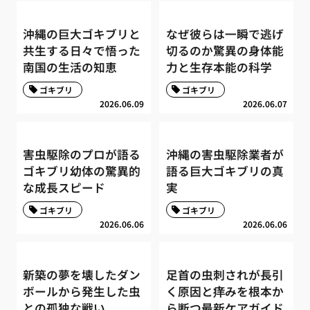
沖縄の巨大ゴキブリと
なぜ彼らは一瞬で逃げ
共生する日々で悟った
切るのか驚異の身体能
南国の生活の知恵
力と生存本能の科学
ゴキブリ
ゴキブリ
2026.06.09
2026.06.07
害虫駆除のプロが語る
沖縄の害虫駆除業者が
ゴキブリ幼体の驚異的
語る巨大ゴキブリの真
な成長スピード
実
ゴキブリ
ゴキブリ
2026.06.06
2026.06.06
新築の夢を壊したダン
足首の虫刺されが長引
ボールから発生した虫
く原因と痒みを根本か
との孤独な戦い
ら断つ最新ケアガイド