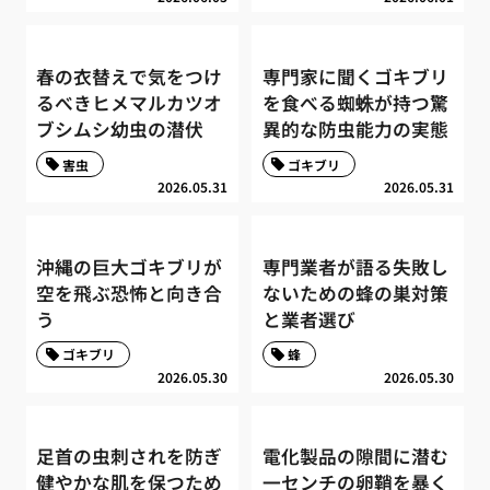
春の衣替えで気をつけ
専門家に聞くゴキブリ
るべきヒメマルカツオ
を食べる蜘蛛が持つ驚
ブシムシ幼虫の潜伏
異的な防虫能力の実態
害虫
ゴキブリ
2026.05.31
2026.05.31
沖縄の巨大ゴキブリが
専門業者が語る失敗し
空を飛ぶ恐怖と向き合
ないための蜂の巣対策
う
と業者選び
ゴキブリ
蜂
2026.05.30
2026.05.30
足首の虫刺されを防ぎ
電化製品の隙間に潜む
健やかな肌を保つため
一センチの卵鞘を暴く