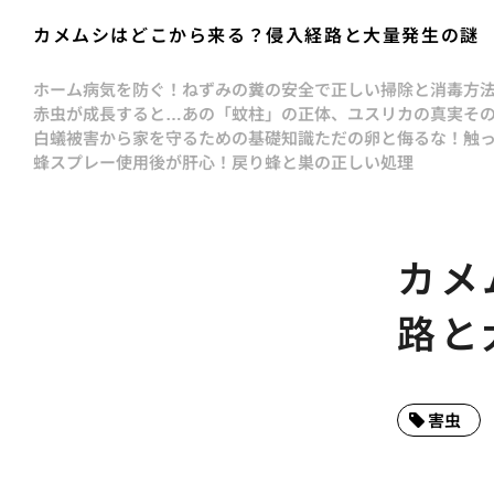
カメムシはどこから来る？侵入経路と大量発生の謎
ホーム
病気を防ぐ！ねずみの糞の安全で正しい掃除と消毒方
赤虫が成長すると…あの「蚊柱」の正体、ユスリカの真実
そ
白蟻被害から家を守るための基礎知識
ただの卵と侮るな！触
蜂スプレー使用後が肝心！戻り蜂と巣の正しい処理
カメ
路と
害虫