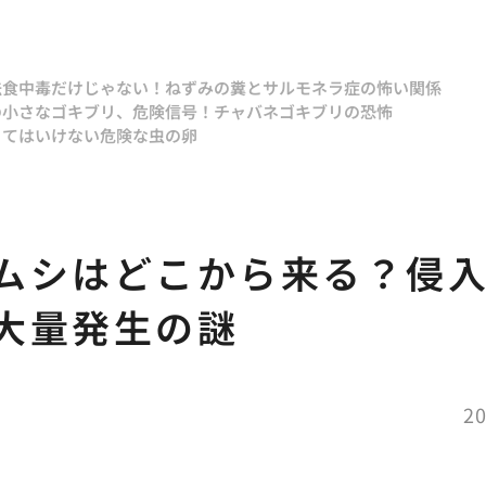
法
食中毒だけじゃない！ねずみの糞とサルモネラ症の怖い関係
の小さなゴキブリ、危険信号！チャバネゴキブリの恐怖
ってはいけない危険な虫の卵
ムシはどこから来る？侵
大量発生の謎
20