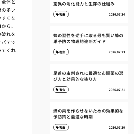
、全体と
驚異の消化能力と生存の仕組み
間の多い
害虫
2026.07.24
やすくな
口から、
の破れを
蜂の習性を逆手に取る最も賢い蜂の
巣予防の物理的遮断ガイド
をパテで
いでくれ
害虫
2026.07.23
足首の虫刺されに最適な市販薬の選
び方と効果的な塗り方
害虫
2026.07.21
蜂の巣を作らせないための効果的な
予防策と最適な時期
害虫
2026.07.20