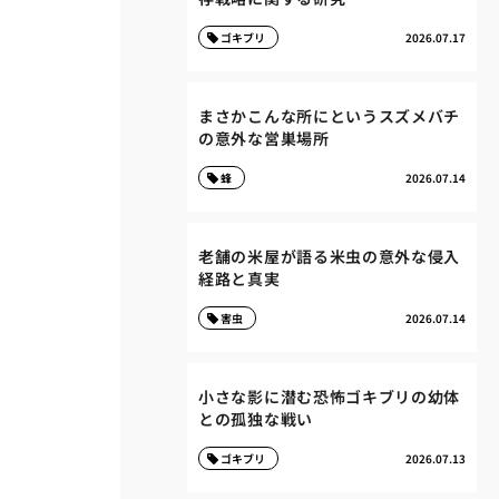
ゴキブリ
2026.07.17
まさかこんな所にというスズメバチ
の意外な営巣場所
蜂
2026.07.14
老舗の米屋が語る米虫の意外な侵入
経路と真実
害虫
2026.07.14
小さな影に潜む恐怖ゴキブリの幼体
との孤独な戦い
ゴキブリ
2026.07.13