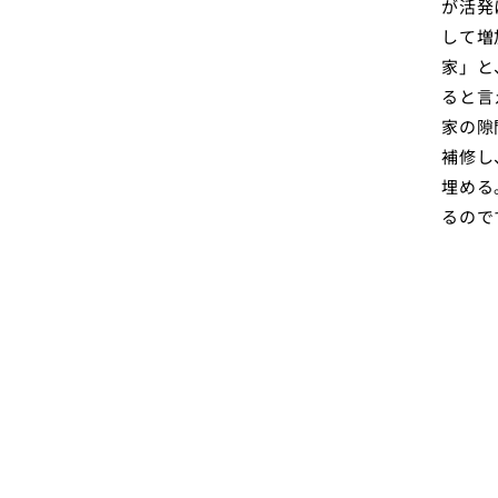
が活発
して増
家」と
ると言
家の隙
補修し
埋める
るので