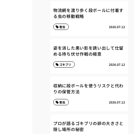
物流網を渡り歩く段ボールに付着す
る虫の移動戦略
害虫
2026.07.12
姿を消した黒い影を誘い出して仕留
める待ち伏せ作戦の極意
ゴキブリ
2026.07.12
収納に段ボールを使うリスクと代わ
りの保管方法
害虫
2026.07.12
プロが語るゴキブリの卵の大きさと
隠し場所の秘密