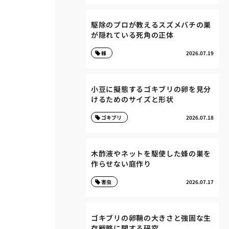
駆除のプロが教えるスズメバチの巣
が隠れている死角の正体
蜂
2026.07.19
小豆に擬態するゴキブリの卵を見分
けるためのサイズと形状
ゴキブリ
2026.07.18
木酢液やネットを駆使した蜂の巣を
作らせない庭作り
害虫
2026.07.17
ゴキブリの卵鞘の大きさと強固な生
存戦略に関する研究