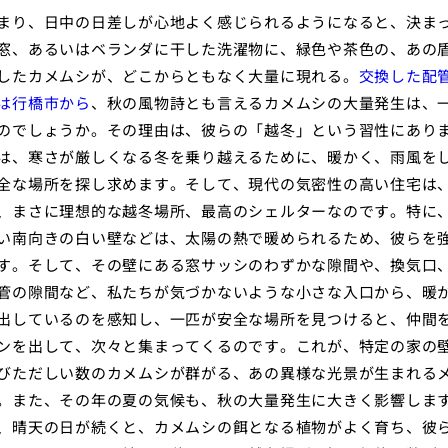
まり、日中の日差しが心地よく感じられるようになると、決ま
窓、あるいはベランダに干した洗濯物に、緑色や茶色の、あの
したカメムシが、どこからともなく大量に現れる。
交換した配
は行橋市から
、秋の風物詩とも言えるカメムシの大量発生は、
のでしょうか。その理由は、彼らの「越冬」という習性にあり
は、寒さが厳しくなる冬を乗り越えるために、暖かく、雨風を
全な場所を探し求めます。そして、現代の気密性の高い住宅は
、まさに理想的な越冬場所、最高のシェルターなのです。特に
い南向きの白い壁などは、太陽の熱で暖められるため、彼らを
す。そして、その壁にある窓サッシのわずかな隙間や、換気口
管の隙間など、私たちが気づかないような小さな入口から、暖
出しているのを感知し、一匹が安全な場所を見つけると、仲間
ンを出して、次々と集まってくるのです。これが、特定の家の
びただしい数のカメムシが群がる、あの異様な光景が生まれる
。また、その年の夏の気候も、秋の大量発生に大きく影響しま
、晴天の日が続くと、カメムシの餌となる植物がよく育ち、彼