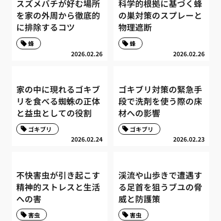
スズメバチが好む場所
科学的根拠に基づく蜂
を家の外周から徹底的
の巣対策のスプレーと
に排除するコツ
物理遮断
蜂
蜂
2026.02.26
2026.02.26
家の中に現れるゴキブ
ゴキブリ対策の緊急手
リを食べる蜘蛛の正体
段で洗剤を使う際の床
と益虫としての役割
材への影響
ゴキブリ
ゴキブリ
2026.02.24
2026.02.23
不快害虫が引き起こす
渓流や山歩きで遭遇す
精神的ストレスと生活
る足首を狙うブユの脅
への害
威と防護策
害虫
害虫