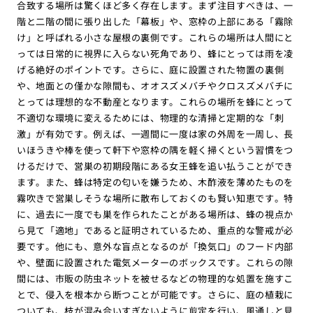
合致する場所は驚くほど多く存在します。まず注目すべきは、一
階と二階の間に張り出した「幕板」や、窓枠の上部にある「霧除
け」と呼ばれる小さな屋根の裏側です。これらの場所は人間にと
っては日常的に視界に入らない死角であり、蜂にとっては雨を凌
げる絶好のポイントです。さらに、庭に設置された物置の裏側
や、地面との僅かな隙間も、オオスズメバチやクロスズメバチに
とっては理想的な不動産となります。これらの場所を蜂にとって
不適切な環境に変えるためには、物理的な清掃と定期的な「刺
激」が有効です。例えば、一週間に一度は家の外周を一周し、長
いほうきや棒を使って軒下や窓枠の隅を軽く掃くという習慣をつ
けるだけで、営巣の初期段階にある女王蜂を追い払うことができ
ます。また、蜂は特定の匂いを嫌うため、木酢液を薄めたものを
霧吹きで営巣しそうな場所に散布しておくのも賢い知恵です。特
に、過去に一度でも巣を作られたことがある場所は、蜂の視点か
ら見て「適地」であると証明されているため、重点的な警戒が必
要です。他にも、意外な盲点となるのが「換気口」のフード内部
や、壁面に設置された電気メーターのボックスです。これらの隙
間には、市販の防虫ネットを被せるなどの物理的な処置を施すこ
とで、侵入を根本から断つことが可能です。さらに、庭の植栽に
ついても、枝が混み合いすぎないように剪定を行い、風通しと見