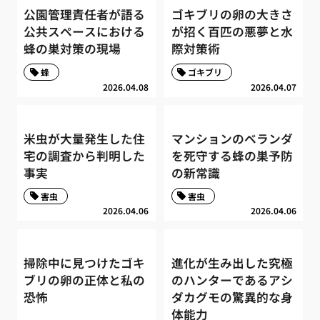
公園管理責任者が語る
ゴキブリの卵の大きさ
公共スペースにおける
が招く百匹の悪夢と水
蜂の巣対策の現場
際対策術
蜂
ゴキブリ
2026.04.08
2026.04.07
米虫が大量発生した住
マンションのベランダ
宅の調査から判明した
を死守する蜂の巣予防
事実
の新常識
害虫
害虫
2026.04.06
2026.04.06
掃除中に見つけたゴキ
進化が生み出した究極
ブリの卵の正体と私の
のハンターであるアシ
恐怖
ダカグモの驚異的な身
体能力