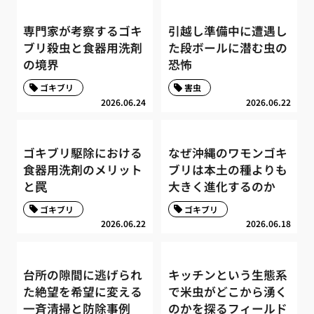
専門家が考察するゴキ
引越し準備中に遭遇し
ブリ殺虫と食器用洗剤
た段ボールに潜む虫の
の境界
恐怖
ゴキブリ
害虫
2026.06.24
2026.06.22
ゴキブリ駆除における
なぜ沖縄のワモンゴキ
食器用洗剤のメリット
ブリは本土の種よりも
と罠
大きく進化するのか
ゴキブリ
ゴキブリ
2026.06.22
2026.06.18
台所の隙間に逃げられ
キッチンという生態系
た絶望を希望に変える
で米虫がどこから湧く
一斉清掃と防除事例
のかを探るフィールド