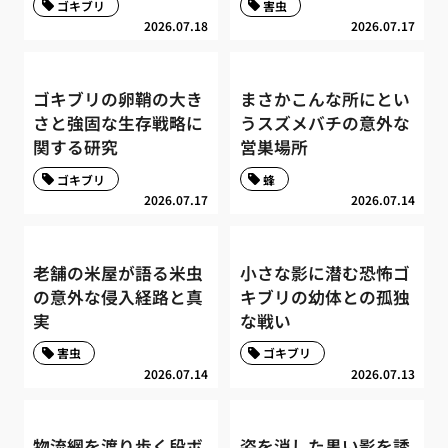
ゴキブリ
害虫
2026.07.18
2026.07.17
ゴキブリの卵鞘の大き
まさかこんな所にとい
さと強固な生存戦略に
うスズメバチの意外な
関する研究
営巣場所
ゴキブリ
蜂
2026.07.17
2026.07.14
老舗の米屋が語る米虫
小さな影に潜む恐怖ゴ
の意外な侵入経路と真
キブリの幼体との孤独
実
な戦い
害虫
ゴキブリ
2026.07.14
2026.07.13
物流網を渡り歩く段ボ
姿を消した黒い影を誘