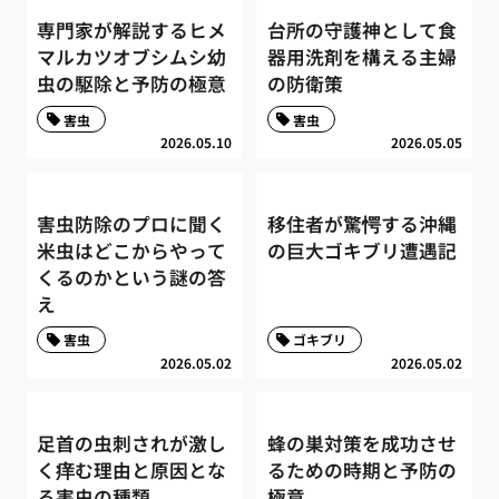
専門家が解説するヒメ
台所の守護神として食
マルカツオブシムシ幼
器用洗剤を構える主婦
虫の駆除と予防の極意
の防衛策
害虫
害虫
2026.05.10
2026.05.05
害虫防除のプロに聞く
移住者が驚愕する沖縄
米虫はどこからやって
の巨大ゴキブリ遭遇記
くるのかという謎の答
え
害虫
ゴキブリ
2026.05.02
2026.05.02
足首の虫刺されが激し
蜂の巣対策を成功させ
く痒む理由と原因とな
るための時期と予防の
る害虫の種類
極意