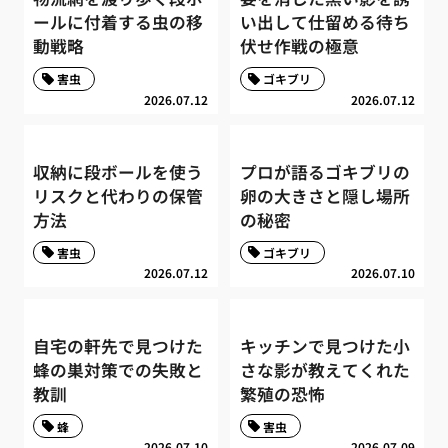
ールに付着する虫の移
い出して仕留める待ち
動戦略
伏せ作戦の極意
害虫
ゴキブリ
2026.07.12
2026.07.12
収納に段ボールを使う
プロが語るゴキブリの
リスクと代わりの保管
卵の大きさと隠し場所
方法
の秘密
害虫
ゴキブリ
2026.07.12
2026.07.10
自宅の軒先で見つけた
キッチンで見つけた小
蜂の巣対策での失敗と
さな影が教えてくれた
教訓
繁殖の恐怖
蜂
害虫
2026.07.10
2026.07.09