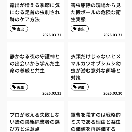
露出が増える季節に気
害虫駆除の現場から見
になる足首の虫刺され
た段ボールの危険な衛
跡のケア方法
生実態
害虫
害虫
2026.03.31
2026.03.31
静かなる夜の守護神と
衣類だけじゃないヒメ
の出会いから学んだ生
マルカツオブシムシ幼
命の尊厳と共生
虫が潜む意外な餌場と
対策
害虫
害虫
2026.03.31
2026.03.30
プロが教える失敗しな
軍曹を殺すのは戦略的
い蜂の巣駆除業者の選
ミスである理由と益虫
び方と注意点
の価値を再評価する