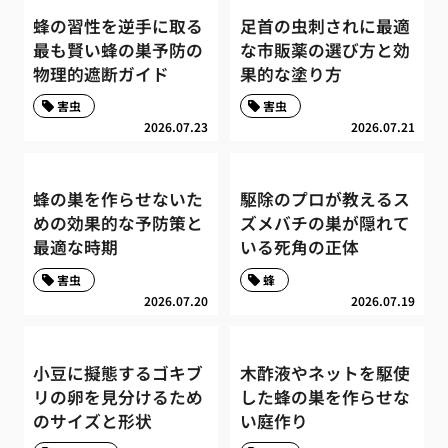
蜂の習性を逆手に取る
足首の虫刺されに最適
最も賢い蜂の巣予防の
な市販薬の選び方と効
物理的遮断ガイド
果的な塗り方
害虫
害虫
2026.07.23
2026.07.21
蜂の巣を作らせないた
駆除のプロが教えるス
めの効果的な予防策と
ズメバチの巣が隠れて
最適な時期
いる死角の正体
害虫
蜂
2026.07.20
2026.07.19
小豆に擬態するゴキブ
木酢液やネットを駆使
リの卵を見分けるため
した蜂の巣を作らせな
のサイズと形状
い庭作り