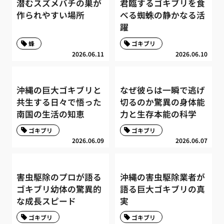
潜むスズメバチの巣が
君臨するゴキブリを食
作られやすい場所
べる蜘蛛の静かなる活
躍
蜂
ゴキブリ
2026.06.11
2026.06.10
沖縄の巨大ゴキブリと
なぜ彼らは一瞬で逃げ
共生する日々で悟った
切るのか驚異の身体能
南国の生活の知恵
力と生存本能の科学
ゴキブリ
ゴキブリ
2026.06.09
2026.06.07
害虫駆除のプロが語る
沖縄の害虫駆除業者が
ゴキブリ幼体の驚異的
語る巨大ゴキブリの真
な成長スピード
実
ゴキブリ
ゴキブリ