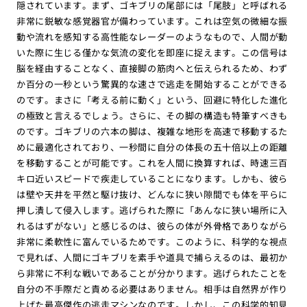
隠されています。まず、ゴキブリの尾部には「尾肢」と呼ばれる
非常に鋭敏な感覚器官が備わっています。これは空気の微細な振
動や流れを感知する高性能なレーダーのようなもので、人間が動
いた際に生じる僅かな気流の変化を即座に捉えます。この信号は
脳を経由することなく、直接脚の筋肉へと伝えられるため、わず
か百分の一秒という驚異的な速さで逃走を開始することができる
のです。まさに「考える前に動く」という、回避に特化した進化
の極致と言えるでしょう。さらに、その脚の構造も特筆すべきも
のです。ゴキブリの六本の脚は、複雑な地形を高速で移動するた
めに最適化されており、一秒間に自分の体長の五十倍以上の距離
を移動することが可能です。これを人間に換算すれば、時速三百
キロ近いスピードで疾走していることになります。しかも、彼ら
は壁や天井を平然と駆け抜け、どんなに狭い隙間でも体を平らに
押し潰して侵入します。逃げられた際に「あんなに狭い場所に入
れるはずがない」と感じるのは、彼らの体が外骨格でありながら
非常に柔軟性に富んでいるためです。このように、科学的な視点
で見れば、人間にゴキブリを素手や道具で捕らえるのは、最初か
ら非常に不利な戦いであることが分かります。逃げられたことを
自分の不手際だと責める必要はありません。相手は自然界が作り
上げた最高傑作の逃走マシンなのです。しかし、この科学的知見