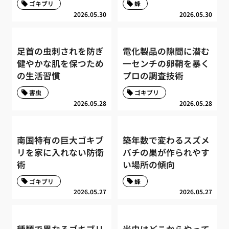
ゴキブリ
蜂
2026.05.30
2026.05.30
足首の虫刺されを防ぎ
電化製品の隙間に潜む
健やかな肌を保つため
一センチの卵鞘を暴く
の生活習慣
プロの調査技術
害虫
ゴキブリ
2026.05.28
2026.05.28
南国特有の巨大ゴキブ
築年数で変わるスズメ
リを家に入れない防衛
バチの巣が作られやす
術
い場所の傾向
ゴキブリ
蜂
2026.05.27
2026.05.27
種類で異なるゴキブリ
米虫はどこからやって