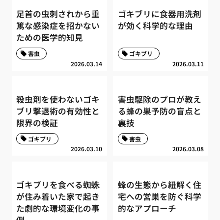
足首の虫刺されから重
ゴキブリに食器用洗剤
篤な感染症を招かない
が効く科学的な理由
ための医学的知見
害虫
ゴキブリ
2026.03.14
2026.03.11
殺虫剤を使わないゴキ
害虫駆除のプロが教え
ブリ撃退術の有効性と
る蜂の巣予防の盲点と
限界の検証
裏技
ゴキブリ
害虫
2026.03.10
2026.03.08
ゴキブリを食べる蜘蛛
蜂の生態から紐解く住
が住み着いた家で起き
宅への営巣を防ぐ科学
た劇的な環境変化の事
的なアプローチ
例