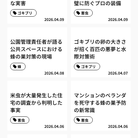
な実害
璧に防ぐプロの装備
ゴキブリ
害虫
2026.04.09
2026.04.09
公園管理責任者が語る
ゴキブリの卵の大きさ
公共スペースにおける
が招く百匹の悪夢と水
蜂の巣対策の現場
際対策術
蜂
ゴキブリ
2026.04.08
2026.04.07
米虫が大量発生した住
マンションのベランダ
宅の調査から判明した
を死守する蜂の巣予防
事実
の新常識
害虫
害虫
2026.04.06
2026.04.06