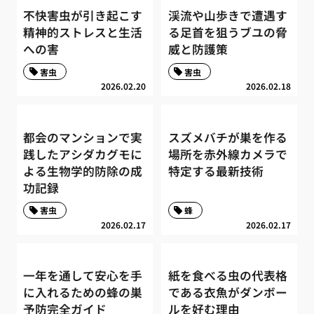
不快害虫が引き起こす
渓流や山歩きで遭遇す
精神的ストレスと生活
る足首を狙うブユの脅
への害
威と防護策
害虫
害虫
2026.02.20
2026.02.18
都会のマンションで実
スズメバチが巣を作る
践したアシダカグモに
場所を赤外線カメラで
よる生物学的防除の成
特定する最新技術
功記録
害虫
蜂
2026.02.17
2026.02.17
一年を通して安心を手
紙を食べる虫の代表格
に入れるための蜂の巣
である衣魚がダンボー
予防完全ガイド
ルを好む理由