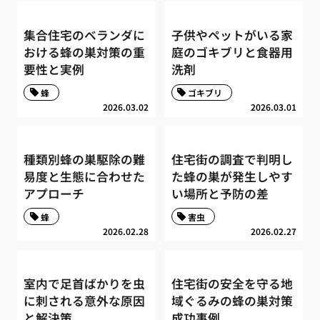
集合住宅のベランダに
子供やペットがいる家
おける蜂の巣対策の重
庭のゴキブリと食器用
要性と実例
洗剤
蜂
ゴキブリ
2026.03.02
2026.03.01
種類別蜂の巣駆除の難
住宅街の調査で判明し
易度と生態に合わせた
た蜂の巣が発生しやす
アプローチ
い場所と予防の差
蜂
害虫
2026.02.28
2026.02.27
室内で足首ばかりを虫
住宅街の安全を守る地
に刺される意外な原因
域ぐるみの蜂の巣対策
と解決策
成功事例