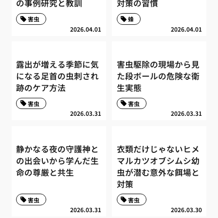
の事例研究と教訓
対策の習慣
害虫
蜂
2026.04.01
2026.04.01
露出が増える季節に気
害虫駆除の現場から見
になる足首の虫刺され
た段ボールの危険な衛
跡のケア方法
生実態
害虫
害虫
2026.03.31
2026.03.31
静かなる夜の守護神と
衣類だけじゃないヒメ
の出会いから学んだ生
マルカツオブシムシ幼
命の尊厳と共生
虫が潜む意外な餌場と
対策
害虫
害虫
2026.03.31
2026.03.30