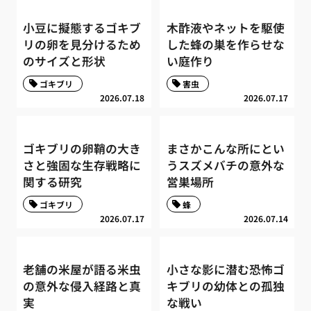
小豆に擬態するゴキブ
木酢液やネットを駆使
リの卵を見分けるため
した蜂の巣を作らせな
のサイズと形状
い庭作り
ゴキブリ
害虫
2026.07.18
2026.07.17
ゴキブリの卵鞘の大き
まさかこんな所にとい
さと強固な生存戦略に
うスズメバチの意外な
関する研究
営巣場所
ゴキブリ
蜂
2026.07.17
2026.07.14
老舗の米屋が語る米虫
小さな影に潜む恐怖ゴ
の意外な侵入経路と真
キブリの幼体との孤独
実
な戦い