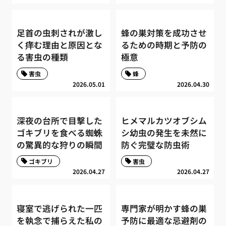
足首の虫刺されが激し
蜂の巣対策を成功させ
く痒む理由と原因とな
るための時期と予防の
る害虫の種類
極意
害虫
蜂
2026.05.01
2026.04.30
深夜の台所で目撃した
ヒメマルカツオブシム
ゴキブリを食べる蜘蛛
シ幼虫の発生を未然に
の驚異的な狩りの瞬間
防ぐ完璧な防虫術
ゴキブリ
害虫
2026.04.27
2026.04.27
寝室で逃げられた一匹
専門家が明かす蜂の巣
を執念で捕らえた私の
予防に最適な忌避剤の