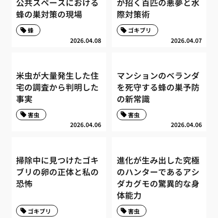
公共スペースにおける
が招く百匹の悪夢と水
蜂の巣対策の現場
際対策術
蜂
ゴキブリ
2026.04.08
2026.04.07
米虫が大量発生した住
マンションのベランダ
宅の調査から判明した
を死守する蜂の巣予防
事実
の新常識
害虫
害虫
2026.04.06
2026.04.06
掃除中に見つけたゴキ
進化が生み出した究極
ブリの卵の正体と私の
のハンターであるアシ
恐怖
ダカグモの驚異的な身
体能力
ゴキブリ
害虫