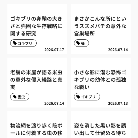
ゴキブリの卵鞘の大き
まさかこんな所にとい
さと強固な生存戦略に
うスズメバチの意外な
関する研究
営巣場所
ゴキブリ
蜂
2026.07.17
2026.07.14
老舗の米屋が語る米虫
小さな影に潜む恐怖ゴ
の意外な侵入経路と真
キブリの幼体との孤独
実
な戦い
害虫
ゴキブリ
2026.07.14
2026.07.13
物流網を渡り歩く段ボ
姿を消した黒い影を誘
ールに付着する虫の移
い出して仕留める待ち