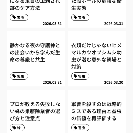
になる足首の虫刺され
た段ボールの危険な衛
跡のケア方法
生実態
害虫
害虫
2026.03.31
2026.03.31
静かなる夜の守護神と
衣類だけじゃないヒメ
の出会いから学んだ生
マルカツオブシムシ幼
命の尊厳と共生
虫が潜む意外な餌場と
対策
害虫
害虫
2026.03.31
2026.03.30
プロが教える失敗しな
軍曹を殺すのは戦略的
い蜂の巣駆除業者の選
ミスである理由と益虫
び方と注意点
の価値を再評価する
蜂
害虫