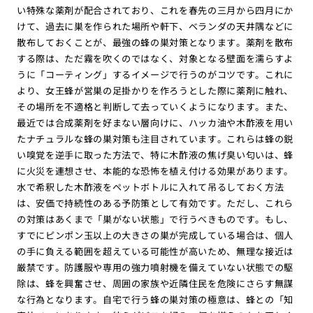
い特殊な薬剤が配合されており、これを春先の三月から四月にか
けて、過去に巣を作られた場所や軒下、ベランダの天井隅などに
散布しておくことが、最強の蜂の巣対策となります。薬剤を散布
する際は、ただ霧を吹くのではなく、対象となる壁面を濡らすよ
うに「コーティング」するイメージで行うのがコツです。これに
より、女王蜂が営巣の足掛かりを作ろうとした際に薬剤に触れ、
その場所を不適格と判断して去っていくようになります。また、
最近では合成薬剤を好まない層向けに、ハッカ油や木酢液を用い
たナチュラルな蜂の巣対策も注目されています。これらは蜂の鋭
い嗅覚を逆手に取った方法で、特に木酢液の焦げ臭い匂いは、蜂
に火災を連想させ、本能的な恐怖を植え付ける効果があります。
水で希釈した木酢液をペットボトルに入れて吊るしておく方法
は、安価で持続性のある予防策として有効です。ただし、これら
の対策はあくまで「巣がない状態」で行うべきものです。もし、
すでにピンポン玉以上の大きさの巣が完成している場合は、個人
の手に負える範囲を超えている可能性が高いため、無理な接近は
厳禁です。防護服や専用の強力噴射機を備えていない状態での駆
除は、蜂を興奮させ、周囲の家族や近隣住民を危険にさらす無謀
な行為となります。自宅で行う蜂の巣対策の極意は、蜂との「知