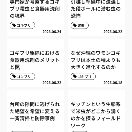
専門家が考察するゴキ
引越し準備中に遭遇し
ブリ殺虫と食器用洗剤
た段ボールに潜む虫の
の境界
恐怖
ゴキブリ
害虫
2026.06.24
2026.06.22
ゴキブリ駆除における
なぜ沖縄のワモンゴキ
食器用洗剤のメリット
ブリは本土の種よりも
と罠
大きく進化するのか
ゴキブリ
ゴキブリ
2026.06.22
2026.06.18
台所の隙間に逃げられ
キッチンという生態系
た絶望を希望に変える
で米虫がどこから湧く
一斉清掃と防除事例
のかを探るフィールド
ワーク