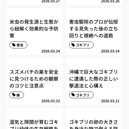
2026.03.27
2026.03.26
米虫の発生源と生態か
害虫駆除のプロが伝授
ら紐解く効果的な予防
する見失った後の立ち
策
回りと根絶への道筋
害虫
ゴキブリ
2026.03.24
2026.03.24
スズメバチの巣を安全
沖縄で巨大なゴキブリ
に見つけるための観察
に遭遇した際の正しい
のコツと注意点
撃退法と心構え
蜂
ゴキブリ
2026.03.23
2026.03.21
湿気と隙間が育むゴキ
ゴキブリの卵の大きさ
ブリ幼体の生存戦略を
を身近な物で例える防