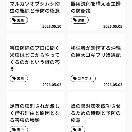
マルカツオブシムシ幼
器用洗剤を構える主婦
虫の駆除と予防の極意
の防衛策
害虫
害虫
2026.05.10
2026.05.05
害虫防除のプロに聞く
移住者が驚愕する沖縄
米虫はどこからやって
の巨大ゴキブリ遭遇記
くるのかという謎の答
え
害虫
ゴキブリ
2026.05.02
2026.05.02
足首の虫刺されが激し
蜂の巣対策を成功させ
く痒む理由と原因とな
るための時期と予防の
る害虫の種類
極意
害虫
蜂