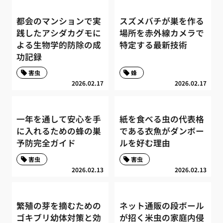
都会のマンションで実
スズメバチが巣を作る
践したアシダカグモに
場所を赤外線カメラで
よる生物学的防除の成
特定する最新技術
功記録
害虫
蜂
2026.02.17
2026.02.17
一年を通して安心を手
紙を食べる虫の代表格
に入れるための蜂の巣
である衣魚がダンボー
予防完全ガイド
ルを好む理由
害虫
害虫
2026.02.13
2026.02.13
繁殖の芽を摘むための
ネット通販の段ボール
ゴキブリ幼体対策と効
が招く米虫の家庭内侵