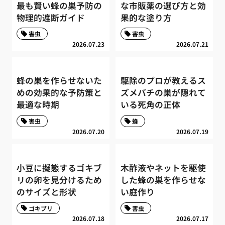
最も賢い蜂の巣予防の
な市販薬の選び方と効
物理的遮断ガイド
果的な塗り方
害虫
害虫
2026.07.23
2026.07.21
蜂の巣を作らせないた
駆除のプロが教えるス
めの効果的な予防策と
ズメバチの巣が隠れて
最適な時期
いる死角の正体
害虫
蜂
2026.07.20
2026.07.19
小豆に擬態するゴキブ
木酢液やネットを駆使
リの卵を見分けるため
した蜂の巣を作らせな
のサイズと形状
い庭作り
ゴキブリ
害虫
2026.07.18
2026.07.17