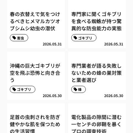
春の衣替えで気をつけ
専門家に聞くゴキブリ
るべきヒメマルカツオ
を食べる蜘蛛が持つ驚
ブシムシ幼虫の潜伏
異的な防虫能力の実態
害虫
ゴキブリ
2026.05.31
2026.05.31
沖縄の巨大ゴキブリが
専門業者が語る失敗し
空を飛ぶ恐怖と向き合
ないための蜂の巣対策
う
と業者選び
ゴキブリ
蜂
2026.05.30
2026.05.30
足首の虫刺されを防ぎ
電化製品の隙間に潜む
健やかな肌を保つため
一センチの卵鞘を暴く
の生活習慣
プロの調査技術