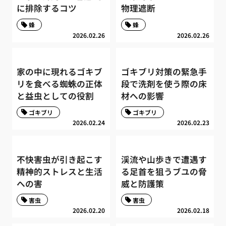
に排除するコツ
物理遮断
蜂
蜂
2026.02.26
2026.02.26
家の中に現れるゴキブ
ゴキブリ対策の緊急手
リを食べる蜘蛛の正体
段で洗剤を使う際の床
と益虫としての役割
材への影響
ゴキブリ
ゴキブリ
2026.02.24
2026.02.23
不快害虫が引き起こす
渓流や山歩きで遭遇す
精神的ストレスと生活
る足首を狙うブユの脅
への害
威と防護策
害虫
害虫
2026.02.20
2026.02.18